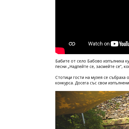
Бабите от село Бабово изпълниха ку
песни „Надпейте се, засмейте се”, к
Стотици гости на музея се събраха 
конкурса. Досега със свои изпълнени