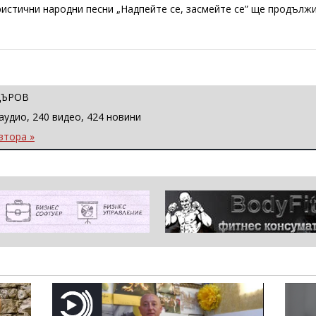
истични народни песни „Надпейте се, засмейте се” ще продължи
ЦЪРОВ
аудио, 240 видео, 424 новини
втора »