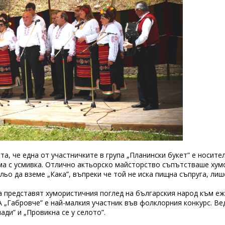
а, че една от участничките в група „Планински букет” е носител
ема с усмивка. Отлично актьорско майсторство съпътстваше хум
ьо да вземе „Кака”, въпреки че той не иска пищна съпруга, лиш
а представят хумористичния поглед на българския народ към е
„Габровче” е най-малкия участник във фолклорния конкурс. Вед
ади” и „Провикна се у селото”.