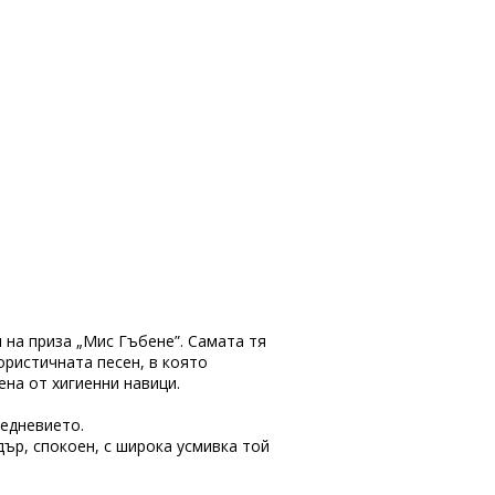
 на приза „Мис Гъбене”. Самата тя
ористичната песен, в която
ена от хигиенни навици.
жедневието.
ър, спокоен, с широка усмивка той