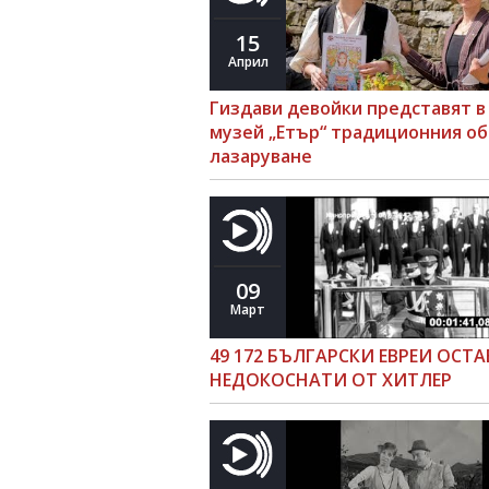
15
Април
Гиздави девойки представят в
музей „Етър“ традиционния о
лазаруване
09
Март
49 172 БЪЛГАРСКИ ЕВРЕИ ОСТ
НЕДОКОСНАТИ ОТ ХИТЛЕР