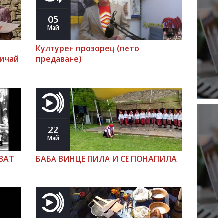
05
Май
Културен прозорец (пето
бичай
предаване)
22
Май
АВАТ
БАБА ВИНЦЕ ПИЛА И СЕ ПОНАПИЛА