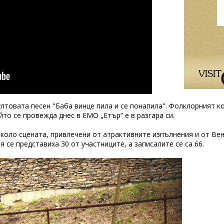
лтовата песен "Баба винце пила и се понапила". Фолклорният к
ойто се провежда днес в ЕМО „Етър” е в разгара си.
около сцената, привлечени от атрактивните изпълнения и от Ве
я се представиха 30 от участниците, а записалите се са 66.