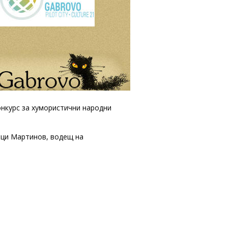
онкурс за хумористични народни
нци Мартинов, водещ на