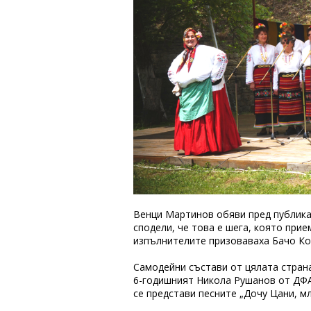
Венци Мартинов обяви пред публикат
сподели, че това е шега, която при
изпълнителите призоваваха Бачо Кол
Самодейни състави от цялата стран
6-годишният Никола Рушанов от ДФА 
се представи песните „Дочу Цани, мл