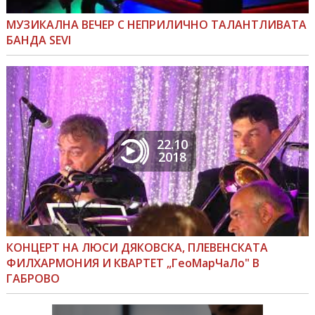
МУЗИКАЛНА ВЕЧЕР С НЕПРИЛИЧНО ТАЛАНТЛИВАТА
БАНДА SEVI
22.10
2018
КОНЦЕРТ НА ЛЮСИ ДЯКОВСКА, ПЛЕВЕНСКАТА
ФИЛХАРМОНИЯ И КВАРТЕТ „ГеоМарЧаЛо" В
ГАБРОВО