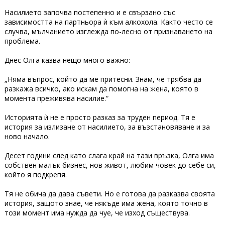
Насилието започва постепенно и е свързано със
зависимостта на партньора ѝ към алкохола. Както често се
случва, мълчанието изглежда по-лесно от признаването на
проблема.
Днес Олга казва нещо много важно:
„Няма въпрос, който да ме притесни. Знам, че трябва да
разкажа всичко, ако искам да помогна на жена, която в
момента преживява насилие.“
Историята ѝ не е просто разказ за труден период. Тя е
история за излизане от насилието, за възстановяване и за
ново начало.
Десет години след като слага край на тази връзка, Олга има
собствен малък бизнес, нов живот, любим човек до себе си,
който я подкрепя.
Тя не обича да дава съвети. Но е готова да разказва своята
история, защото знае, че някъде има жена, която точно в
този момент има нужда да чуе, че изход съществува.