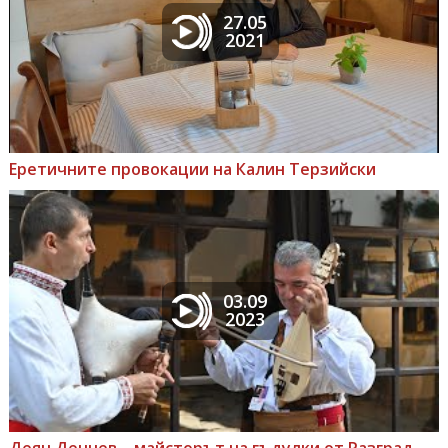
27.05
2021
Еретичните провокации на Калин Терзийски
03.09
2023
Деян Денчев – майсторът на гъдулки от Разград