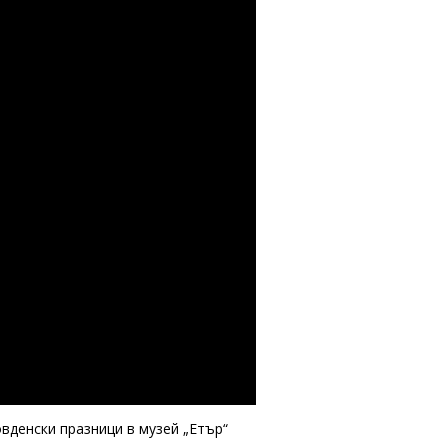
овденски празници в музей „Етър“