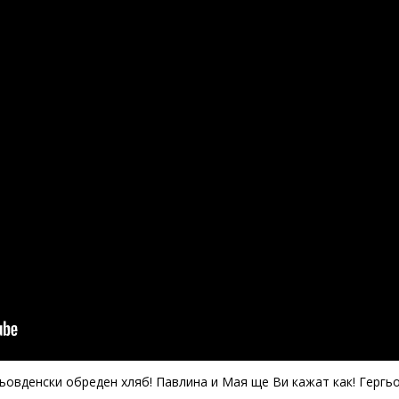
гьовденски обреден хляб! Павлина и Мая ще Ви кажат как! Гергь