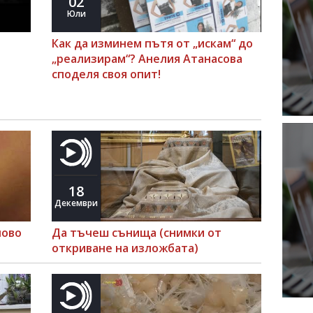
02
Юли
Как да изминем пътя от „искам“ до
„реализирам“? Анелия Атанасова
споделя своя опит!
18
Декември
ново
Да тъчеш сънища (снимки от
откриване на изложбата)