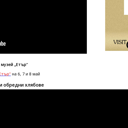
 музей „Етър“
Етър“
на 6, 7 и 8 май
ки обредни хлябове