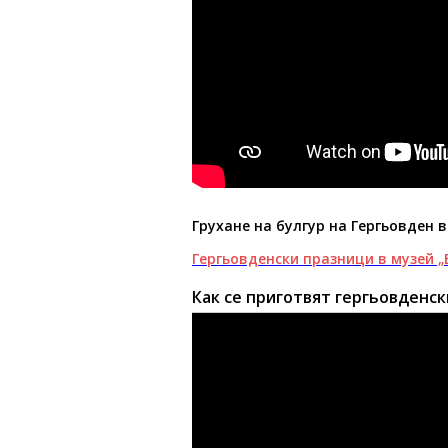
Грухане на булгур на Гергьовден в
Гергьовденски празници в музей „
Как се приготвят гергьовденс