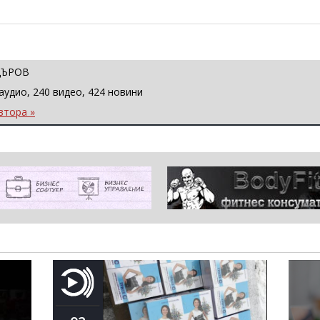
ЦЪРОВ
аудио, 240 видео, 424 новини
втора »