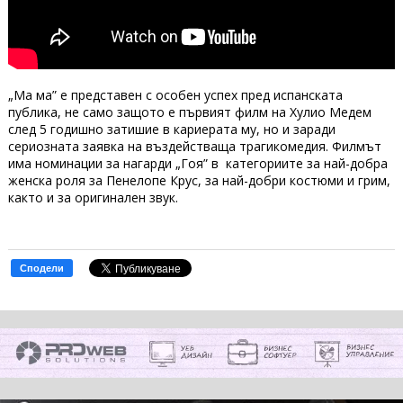
„Ма ма” е представен с особен успех пред испанската
публика, не само защото е първият филм на Хулио Медем
след 5 годишно затишие в кариерата му, но и заради
сериозната заявка на въздействаща трагикомедия. Филмът
има номинации за нагарди „Гоя” в категориите за най-добра
женска роля за Пенелопе Крус, за най-добри костюми и грим,
както и за оригинален звук.
Сподели