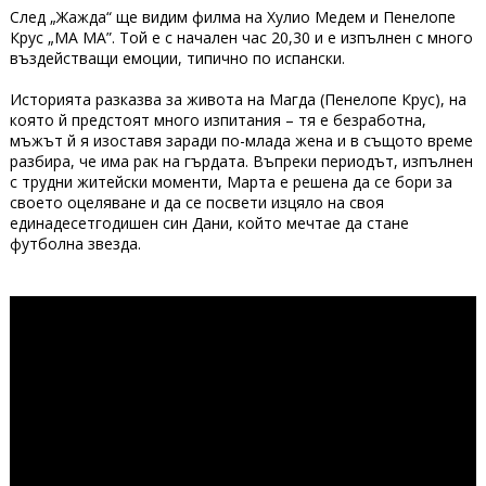
След „Жажда“ ще видим филма на Хулио Медем и Пенелопе
Крус „MA МA”. Той е с начален час 20,30 и е изпълнен с много
въздействащи емоции, типично по испански.
Историята разказва за живота на Магда (Пенелопе Крус), на
която й предстоят много изпитания – тя е безработна,
мъжът й я изоставя заради по-млада жена и в същото време
разбира, че има рак на гърдата. Въпреки периодът, изпълнен
с трудни житейски моменти, Марта е решена да се бори за
своето оцеляване и да се посвети изцяло на своя
единадесетгодишен син Дани, който мечтае да стане
футболна звезда.