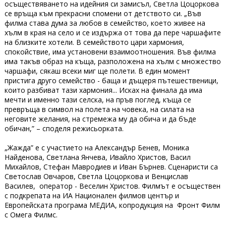
осъществяването на идейния си замисъл, Светла Цоцоркова
се връща към прекрасни спомени от детството си. „Във
филма става дума за любов в семейство, което живее на
хълм в края на село и се издържа от това да пере чаршафите
на близките хотели. В семейството цари хармония,
спокойствие, има установени взаимоотношения. Във филма
има такъв образ на къща, разположена на хълм с множество
чаршафи, сякаш всеки миг ще полети. В един момент
пристига друго семейство - баща и дъщеря пътешественици,
които разбиват тази хармония... Исках на финала да има
мечти и именно тази селска, на пръв поглед, къща се
превръща в символ на полета на човека, на силата на
неговите желания, на стремежа му да обича и да бъде
обичан,” – споделя режисьорката.
„Жажда” е с участието на Александър Бенев, Моника
Найденова, Светлана Янчева, Ивайло Христов, Васил
Михайлов, Стефан Мавродиев и Иван Бърнев. Сценаристи са
Светослав Овчаров, Светла Цоцоркова и Венцислав
Василев, оператор - Веселин Христов. Филмът е осъществен
с подкрепата на ИА Национален филмов център и
Европейската програма МЕДИА, копродукция на Фронт Филм
с Омега Филмс.