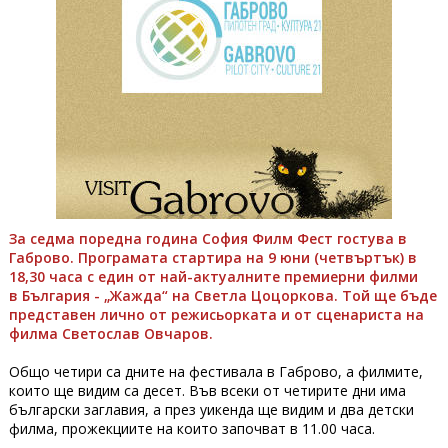
За седма поредна година София Филм Фест гостува в
Габрово. Програмата стартира на 9 юни (четвъртък) в
18,30 часа с един от най-актуалните премиерни филми
в България - „Жажда“ на Светла Цоцоркова. Той ще бъде
представен лично от режисьорката и от сценариста на
филма Светослав Овчаров.
Общо четири са дните на фестивала в Габрово, а филмите,
които ще видим са десет. Във всеки от четирите дни има
български заглавия, а през уикенда ще видим и два детски
филма, прожекциите на които започват в 11.00 часа.