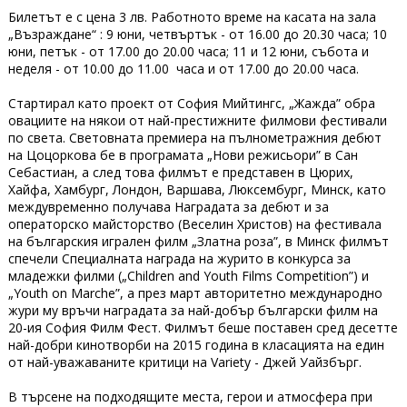
Билетът е с цена 3 лв. Работното време на касата на зала
„Възраждане“ : 9 юни, четвъртък - от 16.00 до 20.30 часа; 10
юни, петък - от 17.00 до 20.00 часа; 11 и 12 юни, събота и
неделя - от 10.00 до 11.00 часа и от 17.00 до 20.00 часа.
Стартирал като проект от София Мийтингс, „Жажда” обра
овациите на някои от най-престижните филмови фестивали
по света. Световната премиера на пълнометражния дебют
на Цоцоркова бе в програмата „Нови режисьори” в Сан
Себастиан, а след това филмът е представен в Цюрих,
Хайфа, Хамбург, Лондон, Варшава, Люксембург, Минск, като
междувременно получава Наградата за дебют и за
операторско майсторство (Веселин Христов) на фестивала
на българския игрален филм „Златна роза”, в Минск филмът
спечели Специалната награда на журито в конкурса за
младежки филми („Children and Youth Films Competition”) и
„Youth on Marche”, а през март авторитетно международно
жури му връчи наградата за най-добър български филм на
20-ия София Филм Фест. Филмът беше поставен сред десетте
най-добри кинотворби на 2015 година в класацията на един
от най-уважаваните критици на Variety - Джей Уайзбърг.
В търсене на подходящите места, герои и атмосфера при