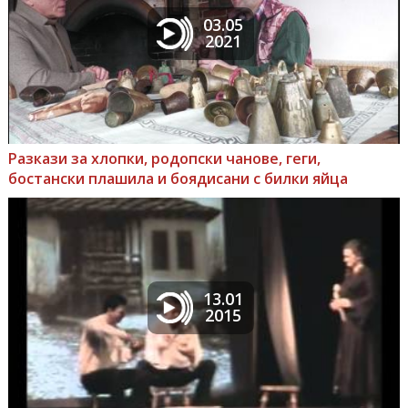
03.05
2021
Разкази за хлопки, родопски чанове, геги,
бостански плашила и боядисани с билки яйца
13.01
2015