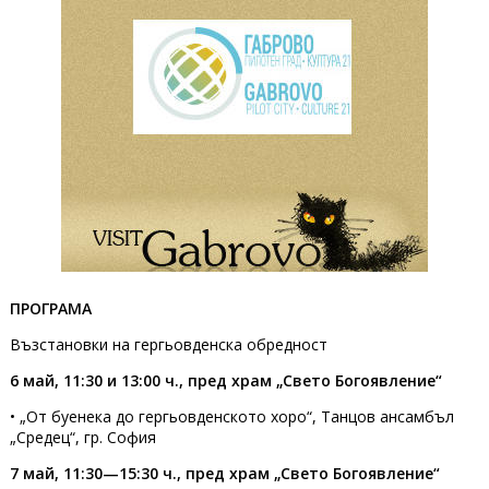
ПРОГРАМА
Възстановки на гергьовденска обредност
6 май, 11:30 и 13:00 ч., пред храм „Свето Богоявление“
• „От буенека до гергьовденското хоро“, Танцов ансамбъл
„Средец“, гр. София
7 май, 11:30—15:30 ч., пред храм „Свето Богоявление“