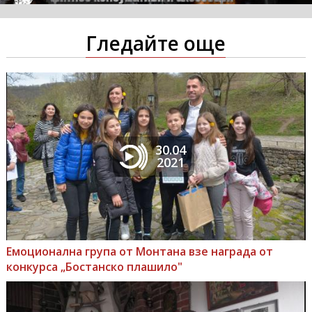
Гледайте още
30.04
2021
Емоционална група от Монтана взе награда от
конкурса „Бостанско плашило"