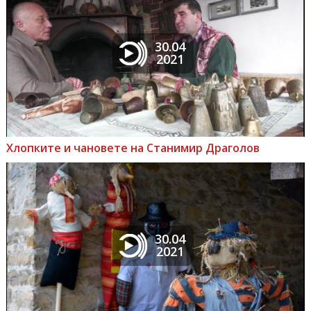
30.04
2021
Хлопките и чановете на Станимир Драголов
30.04
2021