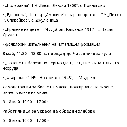
• „Полерания“, НЧ „Васил Левски 1900“, с. Войнягово
• „Едерлези“, Център „Амалипе“ в партньорство с ОУ „Петко
Р. Славейков“, с. Джулюница
• „Крадене на дете“, НЧ „Добри Люцканов 1912“, с. Васил
Друмев
• фолклорни изпълнения на читалищни формации
8 май, 11:30—13:30 ч., площад до Часовникова кула
• „Топене на белези по Гергьовден“, НЧ „Светлина 1907“, гр.
Якоруда
• „Хъдреллез“, НЧ „Нов живот 1948“, с. Мъдрево
Демонстрации за биене на масло, подсирване на сирене,
ръчно мелене на зърно
6—8 май, 10:00—17:00 ч.
Работилница за украса на обредни хлябове
6—8 май, 10:00—17:00 ч.