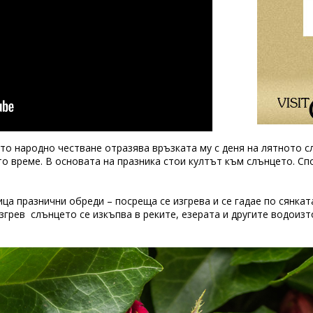
ето народно честване отразява връзката му с деня на лятното 
о време. В основата на празника стои култът към слънцето. Сп
ца празнични обреди – посреща се изгрева и се гадае по сянкат
згрев слънцето се изкъпва в реките, езерата и другите водоизто