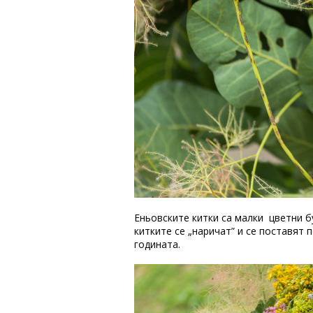
Еньовските китки са малки цветни б
китките се „наричат” и се поставят 
годината.