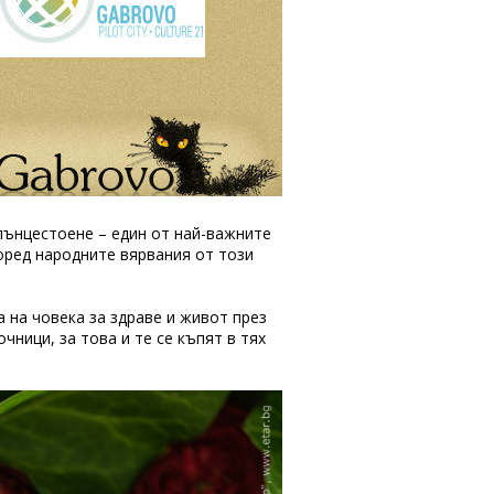
слънцестоене – един от най-важните
оред народните вярвания от този
а на човека за здраве и живот през
чници, за това и те се къпят в тях