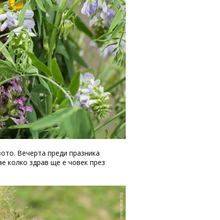
вото. Вечерта преди празника
ае колко здрав ще е човек през