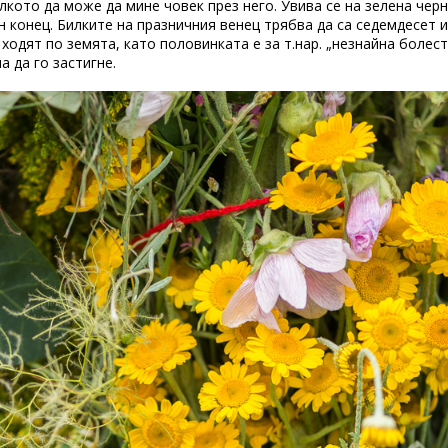
олкото да може да мине човек през него. Увива се на зелена чер
н конец. Билките на празничния венец трябва да са седемдесет 
ходят по земята, като половинката е за т.нар. „незнайна болест”
а да го застигне.