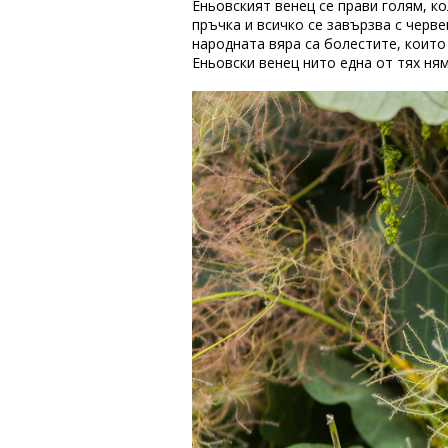
Еньовският венец се прави голям, к
пръчка и всичко се завързва с черве
народната вяра са болестите, които 
Еньовски венец нито една от тях ням