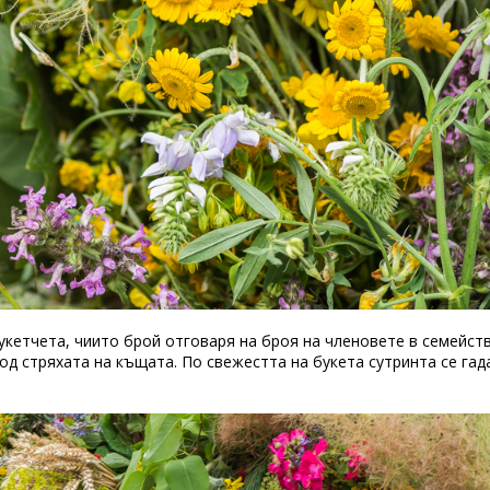
укетчета, чиито брой отговаря на броя на членовете в семейст
под стряхата на къщата. По свежестта на букета сутринта се гад