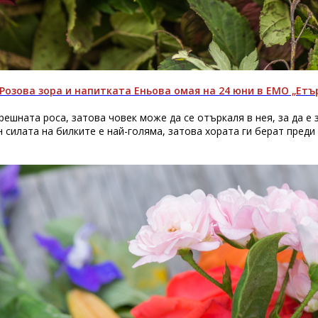
Розова зора и напитката Еньова омая на 24 юни в ЕМО „Етъ
ешната роса, затова човек може да се отъркаля в нея, за да е 
 силата на билките е най-голяма, затова хората ги берат преди