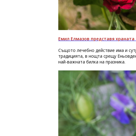
Емил Елмазов представя храната 
Същото лечебно действие има и сутр
традицията, в нощта срещу Еньовден
най-важната билка на празника.