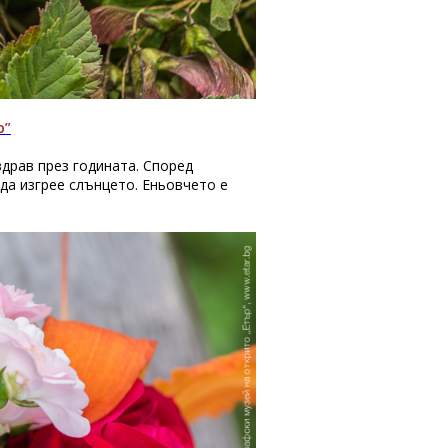
р”
здрав през годината. Според
 да изгрее слънцето. Еньовчето е