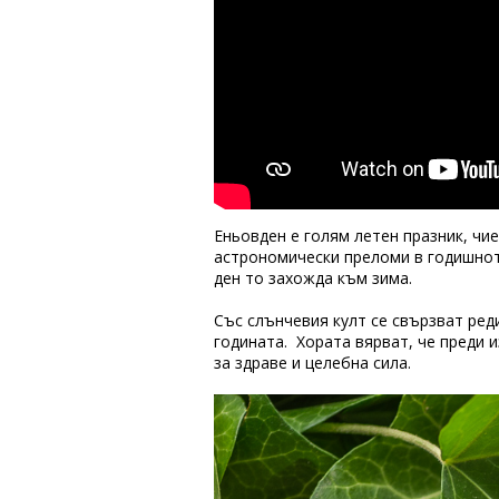
Еньовден е голям летен празник, чи
астрономически преломи в годишнот
ден то захожда към зима.
Със слънчевия култ се свързват реди
годината. Хората вярват, че преди и
за здраве и целебна сила.