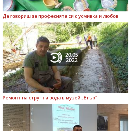
Да говориш за професията си с усмивка и любов
20.05
2022
Ремонт на струг на вода в музей „Етър“