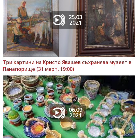
25.03
2021
Три картини на Кристо Явашев съхранява музеят в
Панагюрище (31 март, 19:00)
06.09
2021