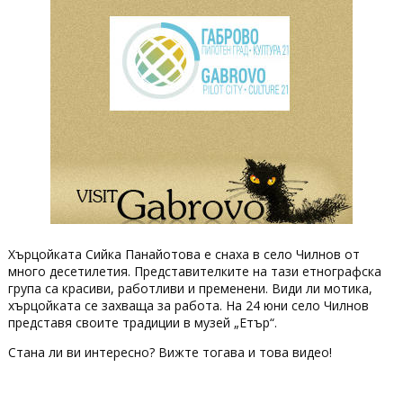
Хърцойката Сийка Панайотова е снаха в село Чилнов от
много десетилетия. Представителките на тази етнографска
група са красиви, работливи и пременени. Види ли мотика,
хърцойката се захваща за работа. На 24 юни село Чилнов
представя своите традиции в музей „Етър“.
Стана ли ви интересно? Вижте тогава и това видео!