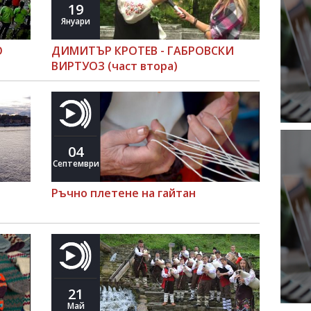
19
Януари
О
ДИМИТЪР КРОТЕВ - ГАБРОВСКИ
ВИРТУОЗ (част втора)
04
Септември
Ръчно плетене на гайтан
21
Май