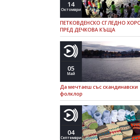
14
Октомври
ПЕТКОВДЕНСКО СГЛЕДНО ХОР
ПРЕД ДЕЧКОВА КЪЩА
05
Май
Да мечтаеш със скандинавски
фолклор
04
Септември