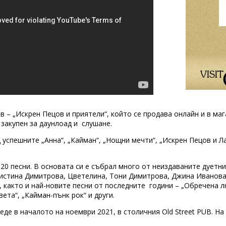
в – „Искрен Пецов и приятели“, който се продава онлайн и в маг
закупен за даунлоад и слушане.
 успешните „Анна“, „Кайман“, „Нощни мечти“, „Искрен Пецов и Л
20 песни. В основата си е събрал много от неиздаваните дуетни
истина Димитрова, Цветелина, Тони Димитрова, Джина Иванова
 както и най-новите песни от последните години – „Обречена лю
вета“, „Кайман-пънк рок“ и други.
де в началото на ноември 2021, в столичния Old Street PUB. Н