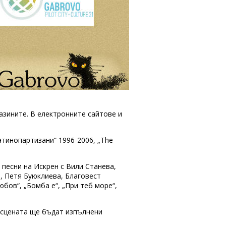
азините. В електронните сайтове и
атинопартизани“ 1996-2006, „The
 песни на Искрен с Вили Станева,
, Петя Буюклиева, Благовест
бов“, „Бомба е“, „При теб море“,
а сцената ще бъдат изпълнени