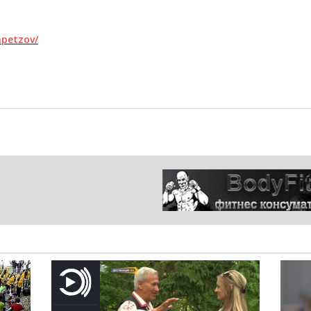
npetzov/