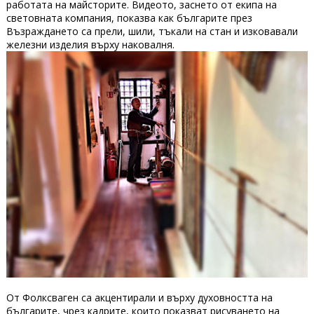
работата на майсторите. Видеото, заснето от екипа на
световната компания, показва как българите през
Възраждането са прели, шили, тъкали на стан и изковавали
железни изделия върху наковалня.
От Фолксваген са акцентирали и върху духовността на
българите, чрез кадрите, които показват рисуването на