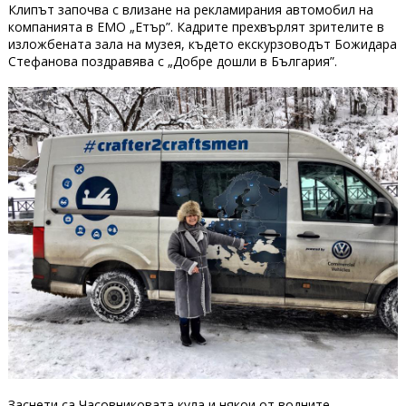
Клипът започва с влизане на рекламирания автомобил на
компанията в ЕМО „Етър”. Кадрите прехвърлят зрителите в
изложбената зала на музея, където екскурзоводът Божидара
Стефанова поздравява с „Добре дошли в България”.
Заснети са Часовниковата кула и някои от водните