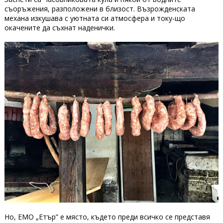
съоръжения, разположени в близост. Възрожденската
механа изкушава с уютната си атмосфера и току-що
окачените да съхнат наденички.
Но, ЕМО „Етър” е място, където преди всичко се представя