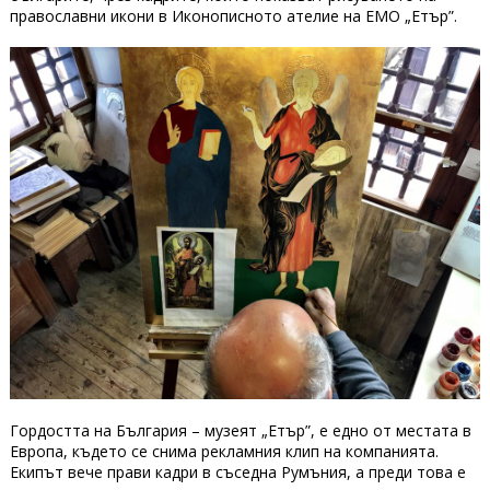
православни икони в Иконописното ателие на ЕМО „Етър”.
Гордостта на България – музеят „Етър”, е едно от местата в
Европа, където се снима рекламния клип на компанията.
Екипът вече прави кадри в съседна Румъния, а преди това е