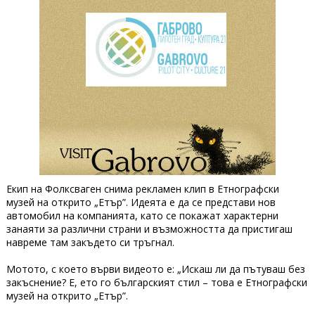
Екип на Фолксваген снима рекламен клип в Етнографски
музей на открито „Етър”. Идеята е да се представи нов
автомобил на компанията, като се покажат характерни
занаяти за различни страни и възможността да пристигаш
навреме там закъдето си тръгнал.
Мотото, с което върви видеото е: „Искаш ли да пътуваш без
закъснение? Е, ето го българският стил – това е Етнографски
музей на открито „Етър”.