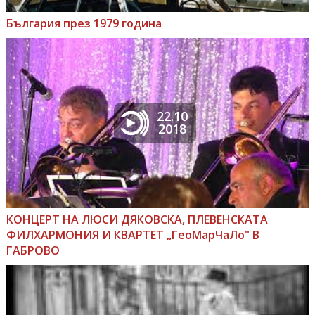
България през 1979 година
22.10
2018
КОНЦЕРТ НА ЛЮСИ ДЯКОВСКА, ПЛЕВЕНСКАТА
ФИЛХАРМОНИЯ И КВАРТЕТ „ГеоМарЧаЛо" В
ГАБРОВО