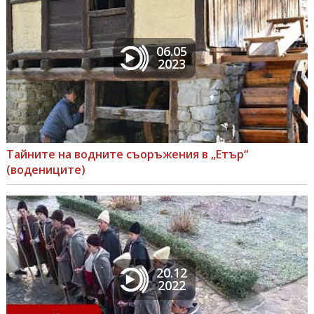
06.05
2023
Тайните на водните съоръжения в „Етър“
(водениците)
20.12
2022