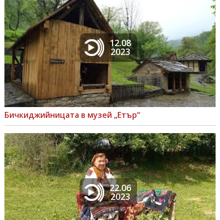
12.08
2023
Бичкиджийницата в музей „Етър“
22.06
2023