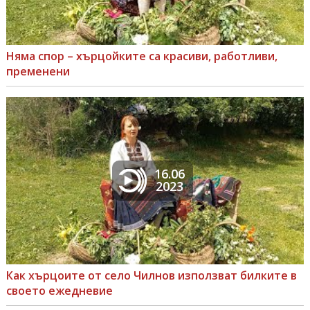
Няма спор – хърцойките са красиви, работливи,
пременени
16.06
2023
Как хърцоите от село Чилнов използват билките в
своето ежедневие