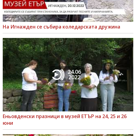
На Игнажден се събира коледарската дружина
24.06
2022
Еньовденски празници в музей ЕТЪР на 24, 25 и 26
юни