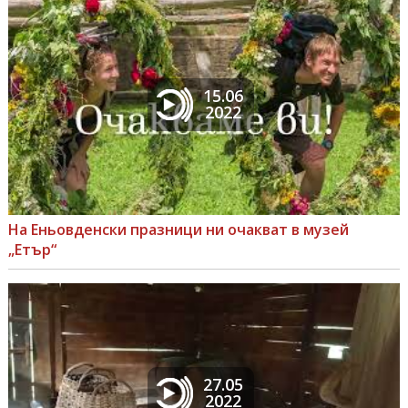
15.06
2022
На Еньовденски празници ни очакват в музей
„Етър“
27.05
2022