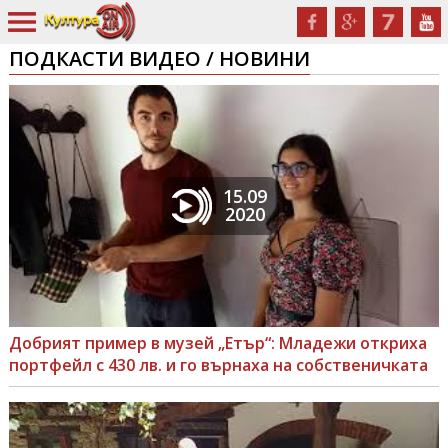
ПОДКАСТИ ВИДЕО / НОВИНИ
15.09
2020
Добрият пример в музей „Етър“: Младежи откриха
портфейл с 430 лв. и го върнаха на собственичката