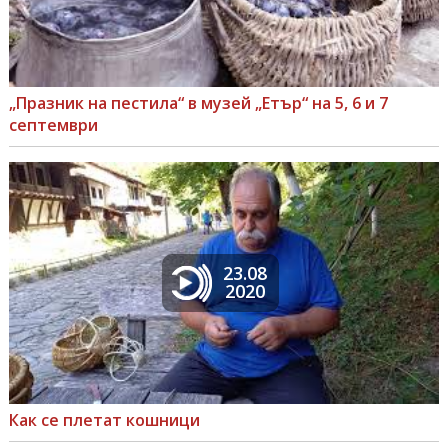
„Празник на пестила“ в музей „Етър“ на 5, 6 и 7
септември
23.08
2020
Как се плетат кошници