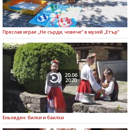
Преслав играе „Не сърди, човече“ в музей „Етър“
20.06
2020
Еньовден: билки и баилки