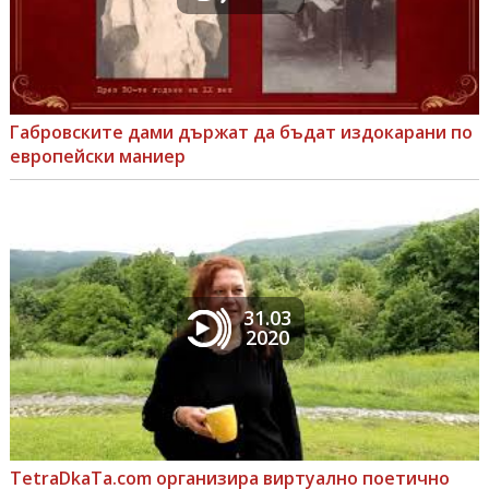
Габровските дами държат да бъдат издокарани по
европейски маниер
31.03
2020
TetraDkaTa.com организира виртуално поетично