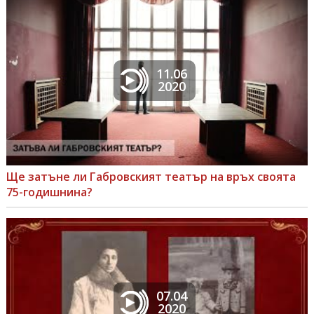
11.06
2020
Ще затъне ли Габровският театър на връх своята
75-годишнина?
07.04
2020