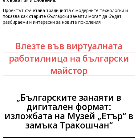
в
Хърватия
и
Словения
.
Проектът съчетава традицията с модерните технологии и
показва как старите български занаяти могат да бъдат
разбираеми и интересни за новите поколения.
Влезте във виртуалната
работилница на български
майстор
„Българските занаяти в
дигитален формат:
изложбата на Музей „Етър“ в
замъка Тракошчан“