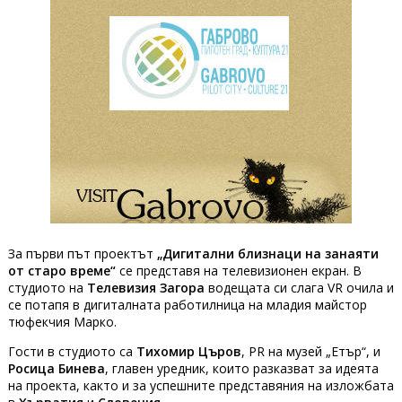
За първи път проектът
„Дигитални близнаци на занаяти
от старо време“
се представя на телевизионен екран. В
студиото на
Телевизия Загора
водещата си слага VR очила и
се потапя в дигиталната работилница на младия майстор
тюфекчия Марко.
Гости в студиото са
Тихомир Църов
, PR на музей „Етър“, и
Росица Бинева
, главен уредник, които разказват за идеята
на проекта, както и за успешните представяния на изложбата