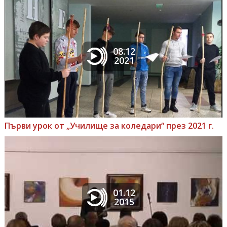
08.12
2021
Първи урок от „Училище за коледари“ през 2021 г.
01.12
2015