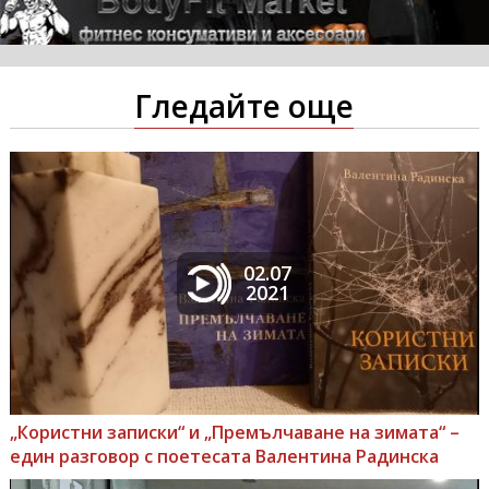
Гледайте още
02.07
2021
„Користни записки“ и „Премълчаване на зимата“ –
един разговор с поетесата Валентина Радинска