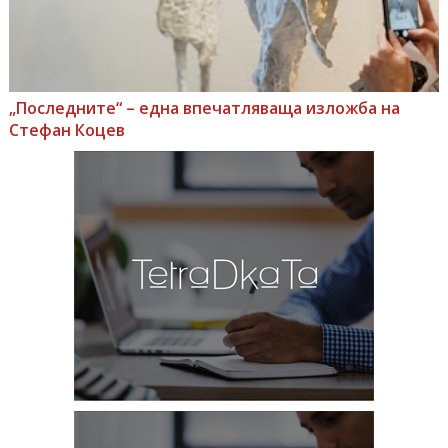
„Последните“ – една впечатляваща изложба на
Стефан Коцев