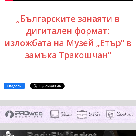
„Българските занаяти в
дигитален формат:
изложбата на Музей „Етър“ в
замъка Тракошчан“
Сподели