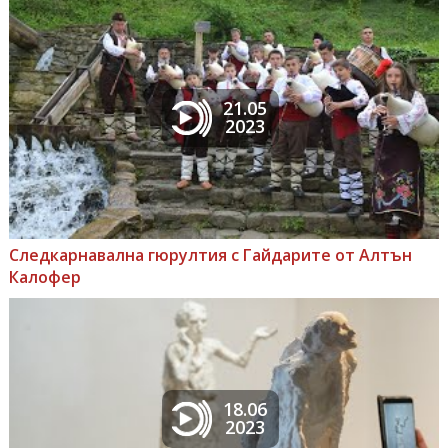
21.05
2023
Следкарнавална гюрултия с Гайдарите от Алтън
Калофер
18.06
2023