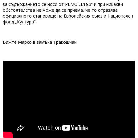
за съдържанието се носи от РЕМО „Етър“ и при никакви
обстоятелства не може да се приема, че то отразява
официалното становище на Европейския съюз и Национален
фонд „Култура“.
Вижте Марко в замъка Тракошчан