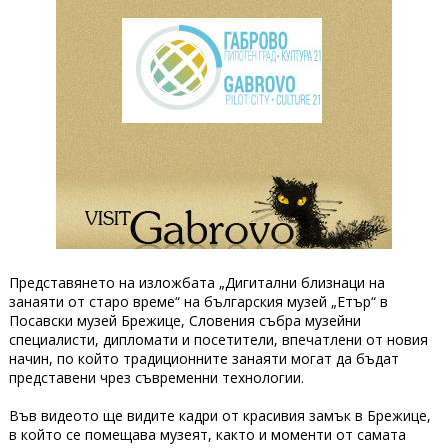
Представянето на изложбата „Дигитални близнаци на
занаяти от старо време“ на българския музей „Етър“ в
Посавски музей Брежице, Словения събра музейни
специалисти, дипломати и посетители, впечатлени от новия
начин, по който традиционните занаяти могат да бъдат
представени чрез съвременни технологии.
Във видеото ще видите кадри от красивия замък в Брежице,
в който се помещава музеят, както и моменти от самата