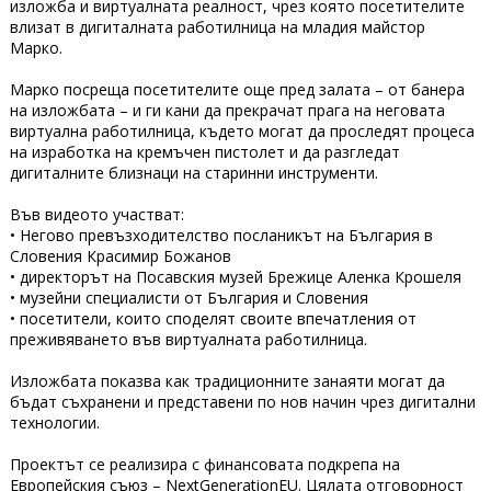
изложба и виртуалната реалност, чрез която посетителите
влизат в дигиталната работилница на младия майстор
Марко.
Марко посреща посетителите още пред залата – от банера
на изложбата – и ги кани да прекрачат прага на неговата
виртуална работилница, където могат да проследят процеса
на изработка на кремъчен пистолет и да разгледат
дигиталните близнаци на старинни инструменти.
Във видеото участват:
• Негово превъзходителство посланикът на България в
Словения Красимир Божанов
• директорът на Посавския музей Брежице Аленка Крошеля
• музейни специалисти от България и Словения
• посетители, които споделят своите впечатления от
преживяването във виртуалната работилница.
Изложбата показва как традиционните занаяти могат да
бъдат съхранени и представени по нов начин чрез дигитални
технологии.
Проектът се реализира с финансовата подкрепа на
Европейския съюз – NextGenerationEU. Цялата отговорност