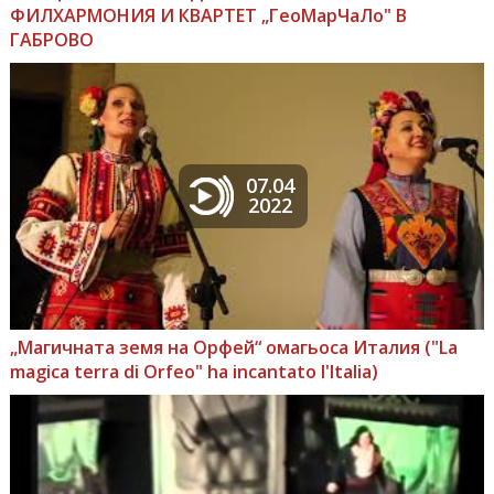
ФИЛХАРМОНИЯ И КВАРТЕТ „ГеоМарЧаЛо" В
ГАБРОВО
07.04
2022
„Магичната земя на Орфей“ омагьоса Италия ("La
magica terra di Orfeo" ha incantato l'Italia)