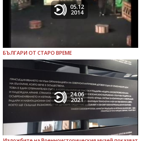
05.12
2014
БЪЛГАРИ ОТ СТАРО ВРЕМЕ
24.06
2021
Изложбите на Военноисторическия музей показват