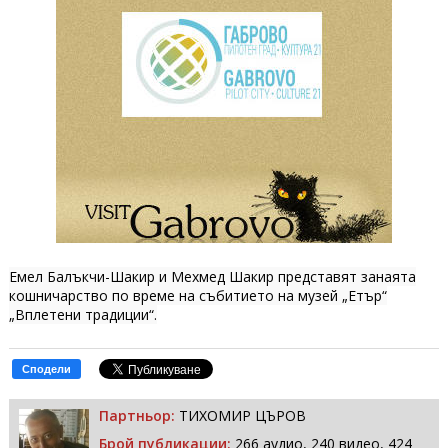
Емел Балъкчи-Шакир и Мехмед Шакир представят занаята
кошничарство по време на събитието на музей „Етър“
„Вплетени традиции“.
Сподели
Партньор:
ТИХОМИР ЦЪРОВ
Брой публикации:
266 аудио, 240 видео, 424