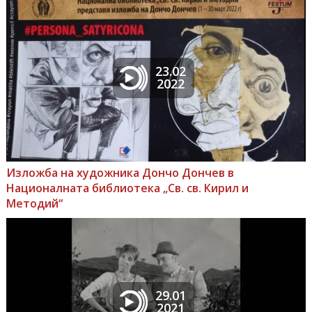
23.02
2022
Изложба на художника Дончо Дончев в
Националната библиотека „Св. св. Кирил и
Методий“
29.01
2021