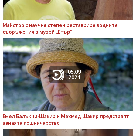
Майстор с научна степен реставрира водните
съоръжения в музей „Етър“
05.09
2021
Емел Балъкчи-Шакир и Мехмед Шакир представят
занаята кошничарство