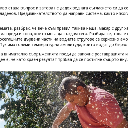
акво става въпрос и затова не дадох веднага съгласието си да с
Младенов. Предизвикателството да направи система, както няког
емата, разбрах, че вече съм правил такива неща, макар с друг х
л преди и това, което мога да създам сега. Разбира се, това е
Досегашните дървени части на водните стругове са сериозно ам
. Тук има големи температурни амплитуди, които водят до бързо
а внимателно съоръженията преди да започне реставрацията им.
ен е, че като краен резултат трябва да се постигне същото вн