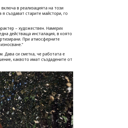
е включа в реализацията на този
а я създават старите майстори, го
арактер – художествен. Намерих
 една действаща инсталация, в която
ортизирани. При атмосферните
 износване.“
 Дава си сметка, че работата е
ушение, каквото имат създадените от