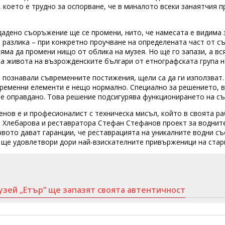
 което е трудно за оспорване, че в миналото всеки занаятчия п
дадено съоръжение ще се промени, нито, че намесата е видима
 разлика – при конкретно проучване на определената част от с
няма да промени нищо от облика на музея. Но ще го запази, а в
за живота на възрожденските българи от етнографската група 
а познавали съвременните постижения, щели са да ги използват
временни елементи е нещо нормално. Специално за решението, 
е е оправдано. Това решение подсигурява функционирането на с
енов е и професионалист с техническа мисъл, който в своята ра
я Хлебарова и реставратора Стефан Стефанов проект за воднит
вото дават гаранции, че реставрацията на уникалните водни с
 ще удовлетвори дори най-взискателните привърженици на стар
зей „Етър“ ще запазят своята автентичност