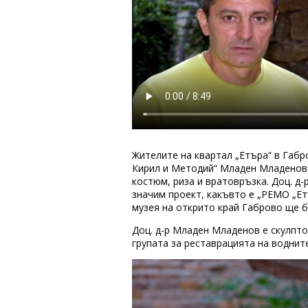
Жителите на квартал „Етъра“ в Габро
Кирил и Методий“ Младен Младенов.
костюм, риза и вратовръзка. Доц. д-
значим проект, какъвто е „РЕМО „Ет
музея на открито край Габрово ще 
Доц. д-р Младен Младенов е скулпто
групата за реставрацията на воднит