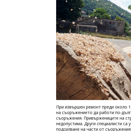
При извършен ремонт преди около 15
на съоръжението да работи по-дълг
съоръжения. Привържениците на стр
недопустима. Други специалисти са 
подсилване на части от съоръженият