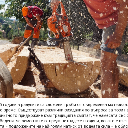
 години в ралупите са сложени тръби от съвременен материал.
о време. Съществуват различни виждания по въпроса за този н
иктното придържане към традицията смятат, че намесата със 
убедени, че ремонтите отпреди петнадесет години, когато е вз
а – подложените на най-голям натиск от водната сила – е обяс