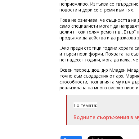
неприемливо. Изтъква се твърдение,
новости и дори се стреми към тях.
Това не означава, че същността на 
само специалисти могат да направят
целият този голям ремонт в „Етър“ 
продължи да действа и да разказва 
„Ако преди стотици години хората с
и търси нови форми. Появата на съ
петнадесет години, мога да кажа, ч
Освен творец, доц. д-р Младен Млад
точно към създадения от арх. Мари
способности, познанията му към дър
реализирана на много високо ниво и
По темата:
Водните съоръжения в му