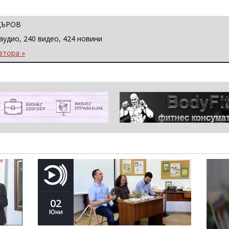
ЦЪРОВ
аудио, 240 видео, 424 новини
втора »
02
Юни