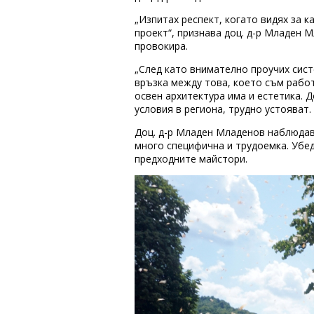
„Изпитах респект, когато видях за к
проект“, признава доц. д-р Младен 
провокира.
„След като внимателно проучих сист
връзка между това, което съм работи
освен архитектура има и естетика. 
условия в региона, трудно устояват
Доц. д-р Младен Младенов наблюдав
много специфична и трудоемка. Убед
предходните майстори.