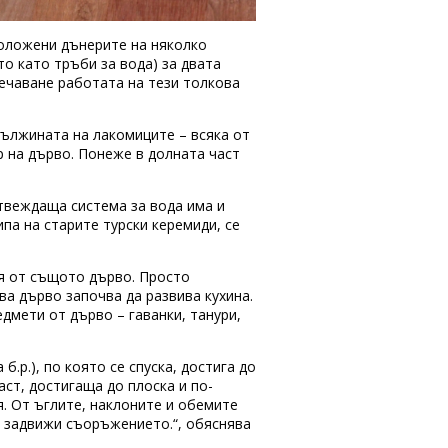
положени дънерите на няколко
то като тръби за вода) за двата
печаване работата на тези толкова
дължината на лакомиците – всяка от
р на дърво. Понеже в долната част
твеждаща система за вода има и
ипа на старите турски керемиди, се
ия от същото дърво. Просто
ва дърво започва да развива кухина.
едмети от дърво – гаванки, танури,
.р.), по която се спуска, достига до
аст, достигаща до плоска и по-
я. От ъглите, наклоните и обемите
а задвижи съоръжението.“, обяснява