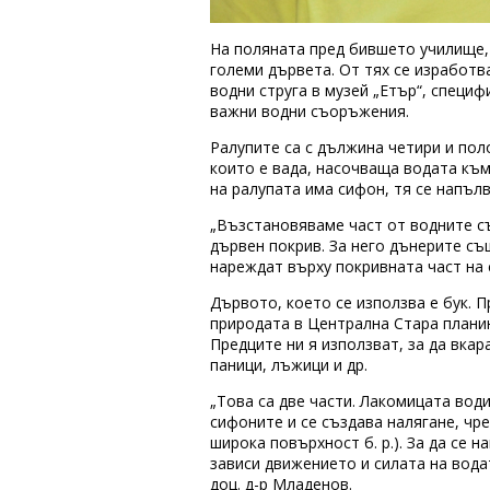
На поляната пред бившето училище, 
големи дървета. От тях се изработв
водни струга в музей „Етър“, специ
важни водни съоръжения.
Ралупите са с дължина четири и пол
които е вада, насочваща водата към
на ралупата има сифон, тя се напълв
„Възстановяваме част от водните с
дървен покрив. За него дънерите същ
нареждат върху покривната част на с
Дървото, което се използва е бук.
природата в Централна Стара планина
Предците ни я използват, за да вкар
паници, лъжици и др.
„Това са две части. Лакомицата води 
сифоните и се създава налягане, чр
широка повърхност б. р.). За да се 
зависи движението и силата на вода
доц. д-р Младенов.