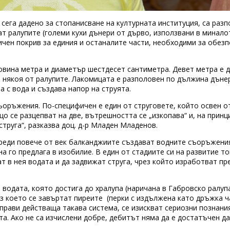
сега дадено за стопанисване на културната институция, са раз
ат ралупите (големи кухи дънери от дърво, използвани в минало
фичен покрив за единия и останалите части, необходими за обез
овина метра и диаметър шестдесет сантиметра. Девет метра е 
 някоя от ралупите. Лакомицата е разполовен по дължина дъне
а с вода и създава напор на струята.
ъоръжения. По-специфичен е един от струговете, който освен о
о се разцепват на две, вътрешността се „изкопава“ и, на принц
труга“, разказва доц. д-р Младен Младенов.
 Преди повече от век балканджиите създават водните съоръжен
 го предлага в изобилие. В един от стадиите си на развитие то
ат в нея водата и да задвижат струга, чрез който изработват пр
водата, която достига до хралупа (наричана в Габровско ралупа б
ез което се завъртат пиреите (перки с издължена като дръжка ч
направи действаща такава система, се изискват сериозни познани
та. Ако не са изчислени добре, дебитът няма да е достатъчен д