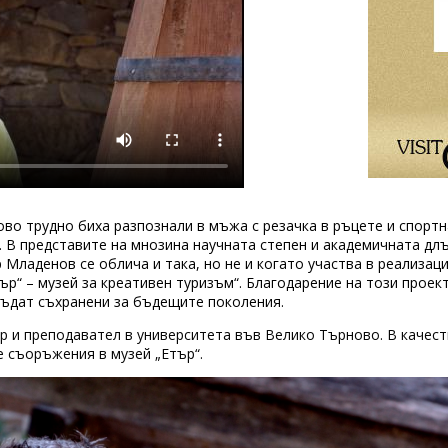
во трудно биха разпознали в мъжа с резачка в ръцете и спортна
 В представите на мнозина научната степен и академичната дл
р Младенов се облича и така, но не и когато участва в реализац
ър“ – музей за креативен туризъм“. Благодарение на този проек
бъдат съхранени за бъдещите поколения.
р и преподавател в университета във Велико Търново. В качест
е съоръжения в музей „Етър“.