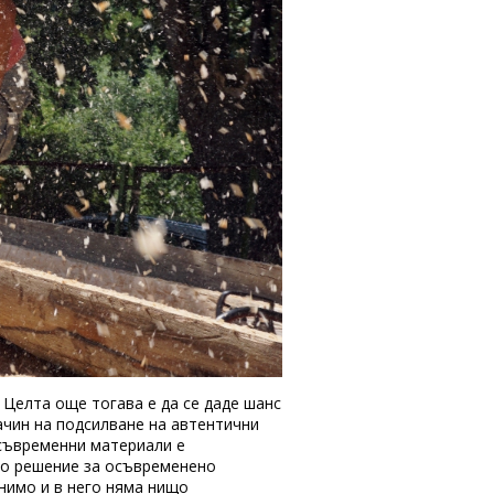
 Целта още тогава е да се даде шанс
ачин на подсилване на автентични
съвременни материали е
ето решение за осъвременено
нимо и в него няма нищо