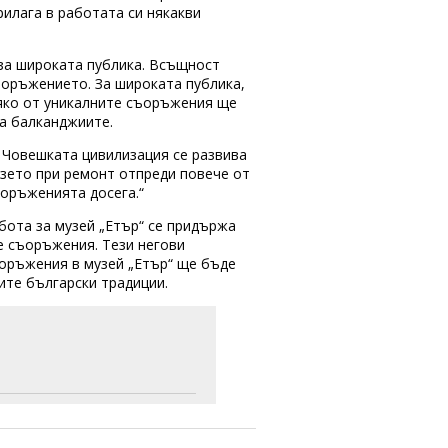
рилага в работата си някакви
 за широката публика. Всъщност
ъоръжението. За широката публика,
сяко от уникалните съоръжения ще
на балканджиите.
. Човешката цивилизация се развива
взето при ремонт отпреди повече от
ъоръженията досега.“
бота за музей „Етър“ се придържа
е съоръжения. Тези негови
ъоръжения в музей „Етър“ ще бъде
ите български традиции.