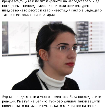
предразсъдъците и политизирането на наследството, и да
погледнем с непреднамерени очи този архитектурен
шедьовър като ресурс и като инвестиция както в бъдещето,
така и в историята на България.
Бурни аплодисменти и много коментари бяха последвалите
реакции. Кметът на Велико Търново Даниел Панов защити
проекта като разумен и нужен. Като модератор на панела