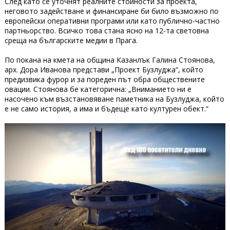
След като се уточнят реалните стойности за проекта,
неговото задействане и финансиране би било възможно по
европейски оперативни програми или като публично-частно
партньорство. Всичко това стана ясно на 12-та световна
среща на българските медии в Прага.
По покана на кмета на община Казанлък Галина Стоянова,
арх. Дора Иванова представи „Проект Бузлуджа“, който
предизвика фурор и за пореден път обра обществените
овации. Стоянова бе категорична: „Вниманието ни е
насочено към възстановяване паметника на Бузлуджа, който
е не само история, а има и бъдеще като културен обект.“