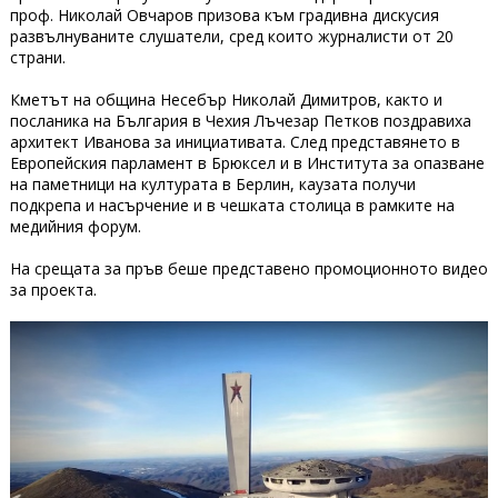
проф. Николай Овчаров призова към градивна дискусия
развълнуваните слушатели, сред които журналисти от 20
страни.
Кметът на община Несебър Николай Димитров, както и
посланика на България в Чехия Лъчезар Петков поздравиха
архитект Иванова за инициативата. След представянето в
Европейския парламент в Брюксел и в Института за опазване
на паметници на културата в Берлин, каузата получи
подкрепа и насърчение и в чешката столица в рамките на
медийния форум.
На срещата за пръв беше представено промоционното видео
за проекта.