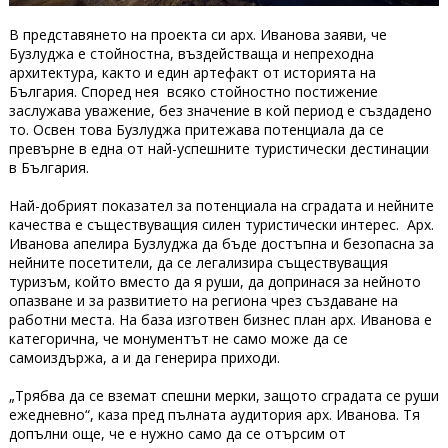
В представянето на проекта си арх. Иванова заяви, че
Бузлуджа е стойностна, въздействаща и непреходна
архитектура, както и един артефакт от историята на
България. Според нея всяко стойностно постижение
заслужава уважение, без значение в кой период е създадено
то. Освен това Бузлуджа притежава потенциала да се
превърне в една от най-успешните туристически дестинации
в България.
Най-добрият показател за потенциала на сградата и нейните
качества е съществуващия силен туристически интерес. Арх.
Иванова апелира Бузлуджа да бъде достъпна и безопасна за
нейните посетители, да се легализира съществуващия
туризъм, който вместо да я руши, да допринася за нейното
опазване и за развитието на региона чрез създаване на
работни места. На база изготвен бизнес план арх. Иванова е
категорична, че монументът не само може да се
самоиздържа, а и да генерира приходи.
„Трябва да се вземат спешни мерки, защото сградата се руши
ежедневно“, каза пред пълната аудитория арх. Иванова. Тя
допълни още, че е нужно само да се отърсим от