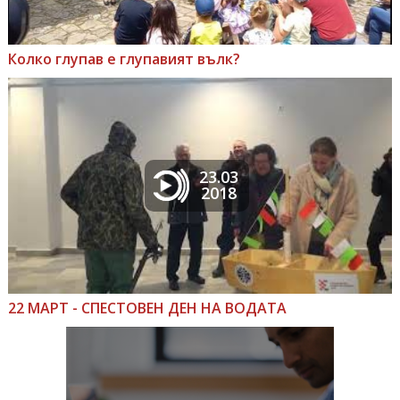
Колко глупав е глупавият вълк?
23.03
2018
22 МАРТ - СПЕСТОВЕН ДЕН НА ВОДАТА