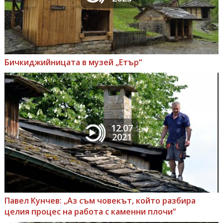
Бичкиджийницата в музей „Етър“
12.07
2021
Павел Кунчев: „Аз съм човекът, който разбира
целия процес на работа с каменни плочи“