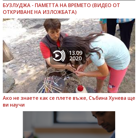
БУЗЛУДЖА - ПАМЕТТА НА ВРЕМЕТО (ВИДЕО ОТ
ОТКРИВАНЕ НА ИЗЛОЖБАТА)
13.09
2020
Ако не знаете как се плете въже, Събина Хунева ще
ви научи