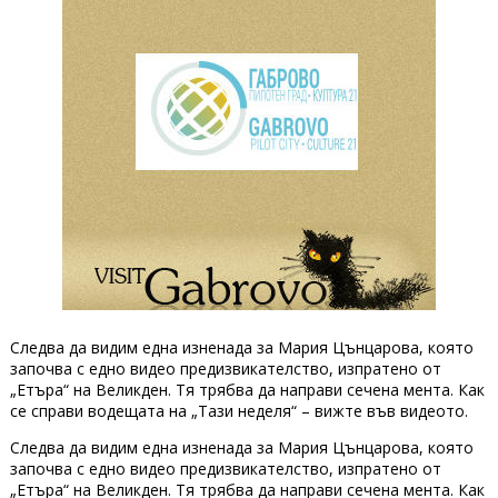
Следва да видим една изненада за Мария Цънцарова, която
започва с едно видео предизвикателство, изпратено от
„Етъра“ на Великден. Тя трябва да направи сечена мента. Как
се справи водещата на „Тази неделя“ – вижте във видеото.
Следва да видим една изненада за Мария Цънцарова, която
започва с едно видео предизвикателство, изпратено от
„Етъра“ на Великден. Тя трябва да направи сечена мента. Как