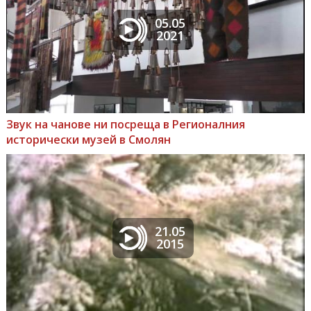
05.05
2021
Звук на чанове ни посреща в Регионалния
исторически музей в Смолян
21.05
2015