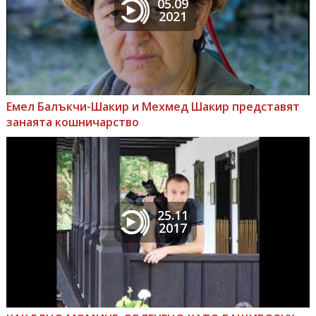
05.09
2021
Емел Балъкчи-Шакир и Мехмед Шакир представят
занаята кошничарство
25.11
2017