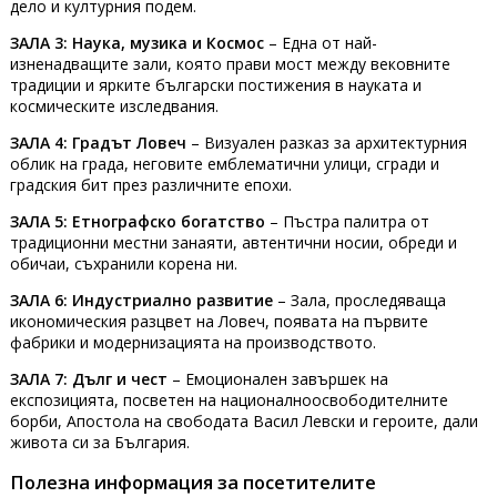
дело и културния подем.
ЗАЛА 3: Наука, музика и Космос
– Една от най-
изненадващите зали, която прави мост между вековните
традиции и ярките български постижения в науката и
космическите изследвания.
ЗАЛА 4: Градът Ловеч
– Визуален разказ за архитектурния
облик на града, неговите емблематични улици, сгради и
градския бит през различните епохи.
ЗАЛА 5: Етнографско богатство
– Пъстра палитра от
традиционни местни занаяти, автентични носии, обреди и
обичаи, съхранили корена ни.
ЗАЛА 6: Индустриално развитие
– Зала, проследяваща
икономическия разцвет на Ловеч, появата на първите
фабрики и модернизацията на производството.
ЗАЛА 7: Дълг и чест
– Емоционален завършек на
експозицията, посветен на националноосвободителните
борби, Апостола на свободата Васил Левски и героите, дали
живота си за България.
Полезна информация за посетителите