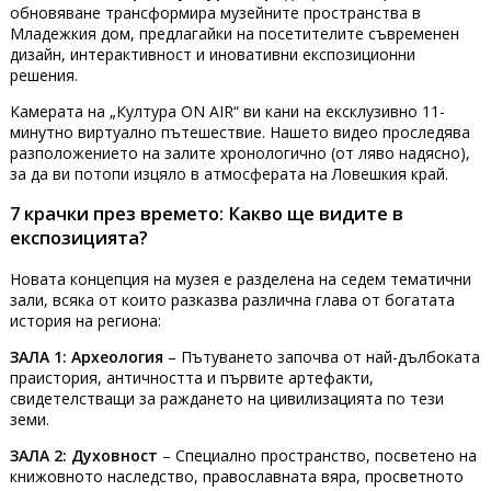
обновяване трансформира музейните пространства в
Младежкия дом, предлагайки на посетителите съвременен
дизайн, интерактивност и иновативни експозиционни
решения.
Камерата на „Култура ON AIR“ ви кани на ексклузивно 11-
минутно виртуално пътешествие. Нашето видео проследява
разположението на залите хронологично (от ляво надясно),
за да ви потопи изцяло в атмосферата на Ловешкия край.
7 крачки през времето: Какво ще видите в
експозицията?
Новата концепция на музея е разделена на седем тематични
зали, всяка от които разказва различна глава от богатата
история на региона:
ЗАЛА 1: Археология
– Пътуването започва от най-дълбоката
праистория, античността и първите артефакти,
свидетелстващи за раждането на цивилизацията по тези
земи.
ЗАЛА 2: Духовност
– Специално пространство, посветено на
книжовното наследство, православната вяра, просветното