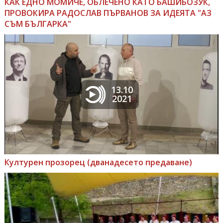
КАК ЕДНО МОМИЧЕ, ОБЛЕЧЕНО КАТО БАШИБОЗУК,
ПРОВОКИРА РАДОСЛАВ ПЪРВАНОВ ЗА ИДЕЯТА "АЗ
СЪМ БЪЛГАРКА"
13.10
2021
Културен прозорец (дванадесето предаване)