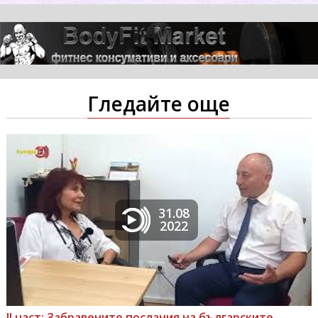
Гледайте още
31.08
2022
II част: Забравените послания на българските