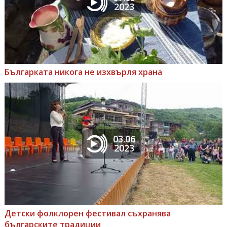
2023
Българката никога не изхвърля храна
03.06
2023
Детски фолклорен фестивал съхранява
българските традиции