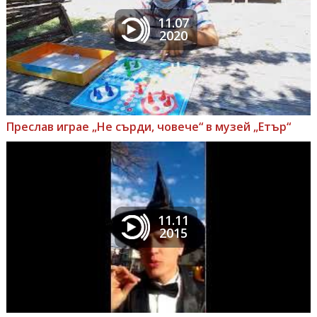
11.07
2020
Преслав играе „Не сърди, човече“ в музей „Етър“
11.11
2015