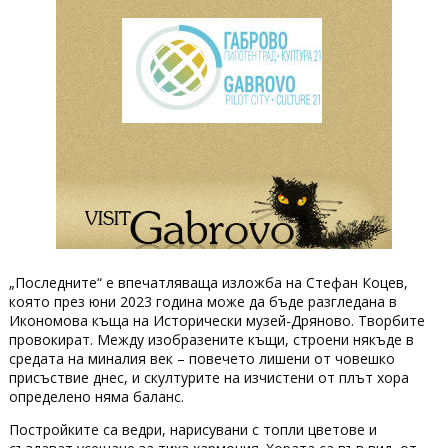
„Последните“ е впечатляваща изложба на Стефан Коцев,
която през юни 2023 година може да бъде разгледана в
Икономова къща на Исторически музей-Дряново. Творбите
провокират. Между изобразените къщи, строени някъде в
средата на миналия век – повечето лишени от човешко
присъствие днес, и скултурите на изчистени от плът хора
определено няма баланс.
Постройките са ведри, нарисувани с топли цветове и