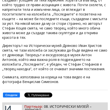
създават усещане за тиха хармония. Хората са във вид, от
който трудно се прави асоциация с живота. Почти скелети, с
напрегнати тела и измъчени лица, се вглеждат в
посетителите на изложбата. „Последните“ е посветена на
къщите – на може би последните къщи, създадени с мисълта
за уют. На някой може да му се стори странно, но авторът
Стефан Коцев смята, че само творец, който много обича
живота може да създаде такива скулптури и да открива
красота в тях.
Директорът на Исторически музей-Дряново Иван Христов
смята, че тази изложба си заслужава да бъде видяна не само
от дряновци. Творецът и екскурзовод в музея Антон
Антонов, който има важна роля в подреждането на
изложбата „Последните“, е убеден, че Стефан Стефанов е
„творец находка“, от който се очакват значими постижения.
Снимката, използвана за корица на това видео е на
фотографа Венцислав Симеонов.
Сподели
Партньор:
08. ИСТОРИЧЕСКИ МУЗЕЙ –
ДРЯНОВО