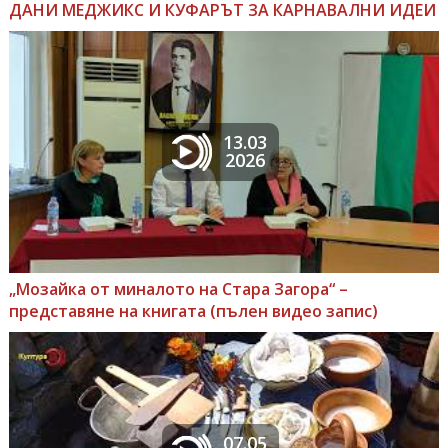
ДАНИ МЕДЖИКС И КУФАРЪТ ЗА КАРНАВАЛНИ ИДЕИ
13.03
2026
„Мозайка от миналото на Стара Загора“ –
представяне на книгата (пълен видео запис)
07.05