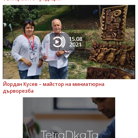
15.08
2021
Йордан Кусев – майстор на миниатюрна
дърворезба