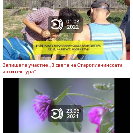
01.08
2022
Запишете участие „В света на Старопланинската
архитектура“
23.06
2021