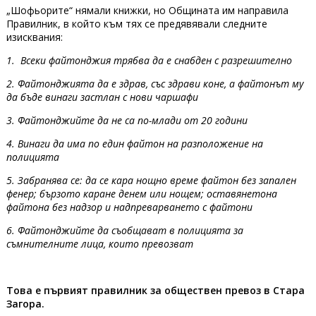
„Шофьорите“ нямали книжки, но Общината им направила
Правилник, в който към тях се предявявали следните
изисквания:
1. Всеки файтонджия трябва да е снабден с разрешително
2. Файтонджията да е здрав, със здрави коне, а файтонът му
да бъде винаги застлан с нови чаршафи
3. Файтонджийте да не са по-млади от 20 години
4. Винаги да има по един файтон на разположение на
полицията
5. Забранява се: да се кара нощно време файтон без запален
фенер; бързото каране денем или нощем; оставянетона
файтона без надзор и надпреварването с файтони
6. Файтонджийте да съобщават в полицията за
съмнителните лица, които превозват
Това е първият правилник за обществен превоз в Стара
Загора.