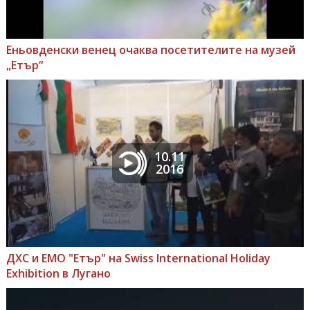
Еньовденски венец очаква посетителите на музей
„Етър“
10.11
2016
ДХС и ЕМО "Етър" на Swiss International Holiday
Exhibition в Лугано