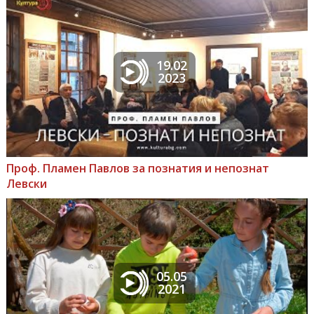
19.02
2023
Проф. Пламен Павлов за познатия и непознат
Левски
05.05
2021