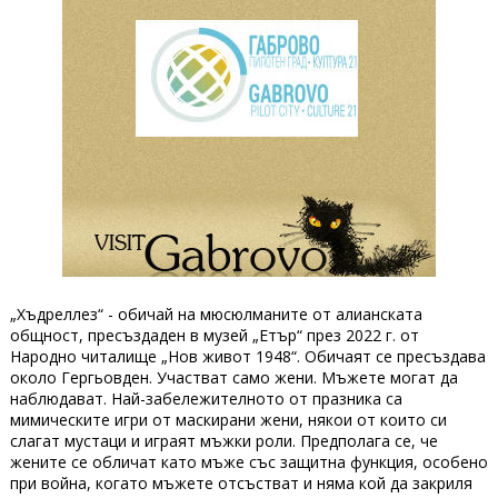
„Хъдреллез“ - обичай на мюсюлманите от алианската
общност, пресъздаден в музей „Етър“ през 2022 г. от
Народно читалище „Нов живот 1948“. Обичаят се пресъздава
около Гергьовден. Участват само жени. Мъжете могат да
наблюдават. Най-забележителното от празника са
мимическите игри от маскирани жени, някои от които си
слагат мустаци и играят мъжки роли. Предполага се, че
жените се обличат като мъже със защитна функция, особено
при война, когато мъжете отсъстват и няма кой да закриля