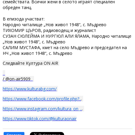
семействата. Всички жени в селото играят специален
обреден танц.
В епизода участват:
Народно читалище „Нов живот 1948“, с. Мъдрево
ТИХОМИР ЦЪРОВ, радиоводещ и журналист
СУЗАН СЮЛЕЙМА И НУРГЮЛ АЛИ ЯЛАМА, Народно читалище
„Нов живот 1948“, с. Мъдрево
САЛИМ МУСТАФА, кмет на село Мъдрево и председател на
НЧ „Нов живот 1948“, с. Мъдрево
Следвайте Култура ON AIR
/ @on-air5909
https://www.kulturabg.com/
https://www.facebook.com/profile.php?..
.
https://www.instagram.com/kultura_on_..
.
https://www.tiktok.com/@kulturaonair
Сподели