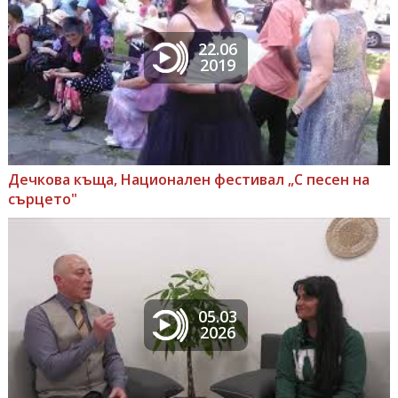
22.06
2019
Дечкова къща, Национален фестивал „С песен на
сърцето"
05.03
2026