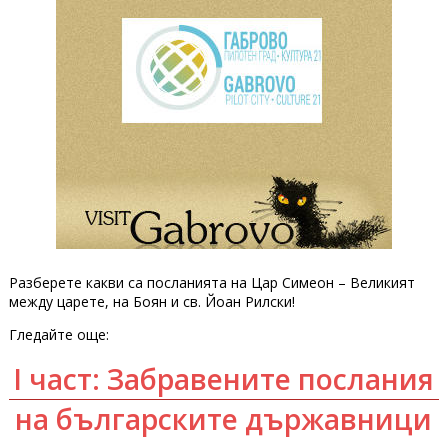
Разберете какви са посланията на Цар Симеон – Великият
между царете, на Боян и св. Йоан Рилски!
Гледайте още:
I част: Забравените послания
на българските държавници