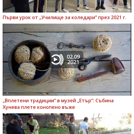
Първи урок от „Училище за коледари“ през 2021 г.
02.09
2021
„Вплетени традиции“ в музей „Етър“: Събина
Хунева плете конопено въже