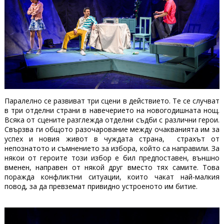
Паралелно се развиват три сцени в действието. Те се случват
в три отделни страни в навечерието на новогодишната нощ.
Всяка от сцените разглежда отделни съдби с различни герои.
Свързва ги общото разочарование между очакванията им за
успех и новия живот в чуждата страна, страхът от
непознатото и съмнението за избора, който са направили. За
някои от героите този избор е бил предпоставен, външно
вменен, направен от някой друг вместо тях самите. Това
поражда конфликтни ситуации, които чакат най-малкия
повод, за да превземат привидно устроеното им битие.