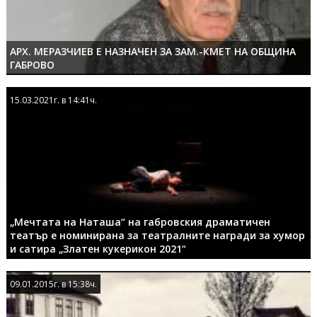
АРХ. МЕРАЗЧИЕВ Е НАЗНАЧЕН ЗА ЗАМ.-КМЕТ НА ОБЩИНА
ГАБРОВО
15.03.2021г. в 14:41ч.
15.03.2021г. в 14:41ч.
„Мечтата на Наташа“ на габровския драматичен
театър е номинирана за театралните награди за хумор
и сатира „Златен кукерикон 2021“
09.01.2015г. в 15:38ч.
09.01.2015г. в 15:38ч.