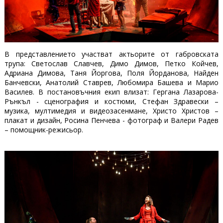
В представлението участват актьорите от габровската
трупа: Светослав Славчев, Димо Димов, Петко Койчев,
Адриана Димова, Таня Йоргова, Поля Йорданова, Найден
Банчевски, Анатолий Ставрев, Любомира Башева и Марио
Василев. В постановъчния екип влизат: Гергана Лазарова-
Рънкъл - сценография и костюми, Стефан Здравески –
музика, мултимедия и видеозасенмане, Христо Христов –
плакат и дизайн, Росина Пенчева - фотограф и Валери Радев
– помощник-режисьор.