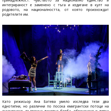
принадлежност. Чувството за национално единство и
интегрираност е заменено с тъга и издигане в култ на
родовото, на националността, от която произхождат
родителите им.
Като режисьор Ана Батева умело изследва тези два
еднотипни, но различни по посока емигрантски потоци на
очужденост, вътрешна душевна борба, обреченост и липса