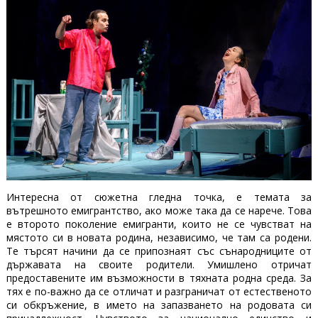
Интересна от сюжетна гледна точка, е темата за
вътрешното емигрантство, ако може така да се нарече. Това
е второто поколение емигранти, които не се чувстват на
мястото си в новата родина, независимо, че там са родени.
Те търсят начини да се припознаят със сънародниците от
държавата на своите родители. Умишлено отричат
предоставените им възможности в тяхната родна среда. За
тях е по-важно да се отличат и разграничат от естественото
си обкръжение, в името на запазването на родовата си