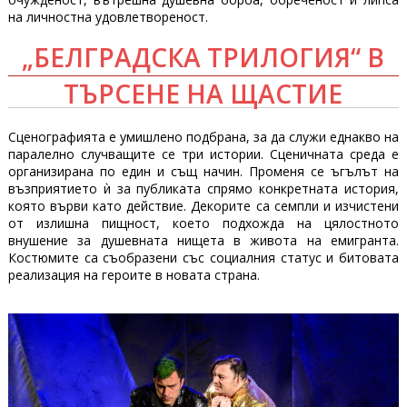
на личностна удовлетвореност.
„БЕЛГРАДСКА ТРИЛОГИЯ“ В
ТЪРСЕНЕ НА ЩАСТИЕ
Сценографията е умишлено подбрана, за да служи еднакво на
паралелно случващите се три истории. Сценичната среда е
организирана по един и същ начин. Променя се ъгълът на
възприятието ѝ за публиката спрямо конкретната история,
която върви като действие. Декорите са семпли и изчистени
от излишна пищност, което подхожда на цялостното
внушение за душевната нищета в живота на емигранта.
Костюмите са съобразени със социалния статус и битовата
реализация на героите в новата страна.