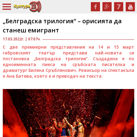
„Белградска трилогия“ – орисията да
станеш емигрант
17.03.2022г. | 07:07ч.
С две премиерни представления на 14 и 15 март
габровският театър представи най-новата си
постановка „Белградска трилогия“. Създадена е по
едноименната пиеса на сръбската писателка и
драматург Биляна Сръблянович. Режисьор на спектакъла
е Ана Батева, която е и преводач на текста.