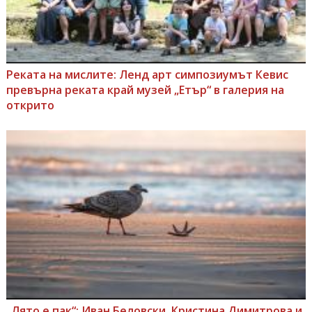
Реката на мислите: Ленд арт симпозиумът Кевис
превърна реката край музей „Етър“ в галерия на
открито
„Лято е пак“: Иван Беловски, Кристина Димитрова и