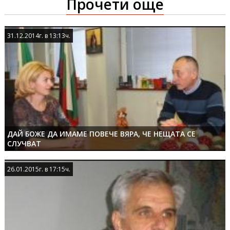
Прочети още
31.12.2014г. в 13:13ч.
31.12.2014г. в 13:13ч.
ДАЙ БОЖЕ ДА ИМАМЕ ПОВЕЧЕ ВЯРА, ЧЕ НЕЩАТА СЕ
СЛУЧВАТ
26.01.2015г. в 17:15ч.
26.01.2015г. в 17:15ч.