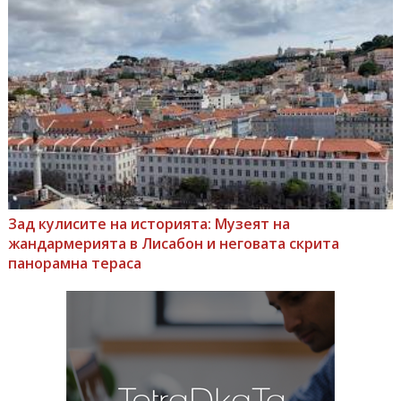
Зад кулисите на историята: Музеят на
жандармерията в Лисабон и неговата скрита
панорамна тераса