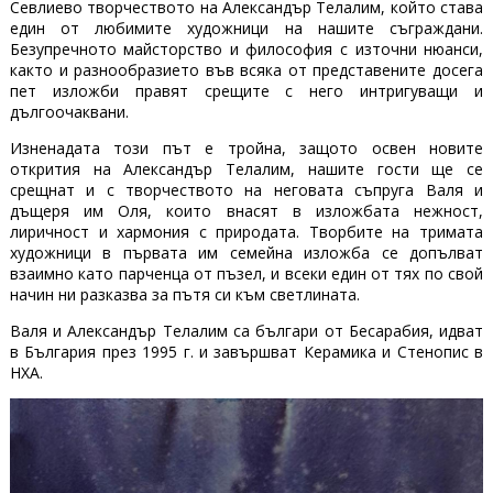
Севлиево творчеството на Александър Телалим, който става
един от любимите художници на нашите съграждани.
Безупречното майсторство и философия с източни нюанси,
както и разнообразието във всяка от представените досега
пет изложби правят срещите с него интригуващи и
дългоочаквани.
Изненадата този път е тройна, защото освен новите
открития на Александър Телалим, нашите гости ще се
срещнат и с творчеството на неговата съпруга Валя и
дъщеря им Оля, които внасят в изложбата нежност,
лиричност и хармония с природата. Творбите на тримата
художници в първата им семейна изложба се допълват
взаимно като парченца от пъзел, и всеки един от тях по свой
начин ни разказва за пътя си към светлината.
Валя и Александър Телалим са българи от Бесарабия, идват
в България през 1995 г. и завършват Керамика и Стенопис в
НХА.