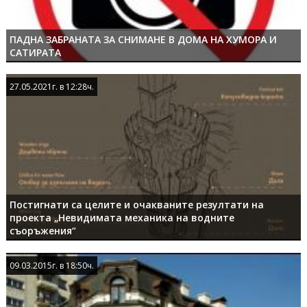
ПАДНА ЗАБРАНАТА ЗА СНИМАНЕ В ДОМА НА ХУМОРА И
САТИРАТА
27.05.2021г. в 12:28ч.
27.05.2021г. в 12:28ч.
Постигнати са целите и очакваните резултати на
проекта „Невидимата механика на водните
съоръжения“
09.03.2015г. в 18:50ч.
09.03.2015г. в 18:50ч.