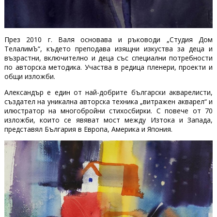
През 2010 г. Валя основава и ръководи „Студия Дом
ТелалимЪ“, където преподава изящни изкуства за деца и
възрастни, включително и деца със специални потребности
по авторска методика. Участва в редица пленери, проекти и
общи изложби.
Александър е един от най-добрите български акварелисти,
създател на уникална авторска техника „витражен акварел“ и
илюстратор на многобройни стихосбирки. С повече от 70
изложби, които се явяват мост между Изтока и Запада,
представял България в Европа, Америка и Япония.