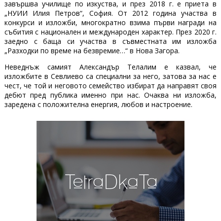
завършва училище по изкуства, и през 2018 г. е приета в
„НУИИ Илия Петров“, София. От 2012 година участва в
конкурси и изложби, многократно взима първи награди на
събития с национален и международен характер. През 2020 г.
заедно с баща си участва в съвместната им изложба
„Разходки по време на безвремие…“ в Нова Загора.
Неведнъж самият Александър Телалим е казвал, че
изложбите в Севлиево са специални за него, затова за нас е
чест, че той и неговото семейство избират да направят своя
дебют пред публика именно при нас. Очаква ни изложба,
заредена с положителна енергия, любов и настроение.