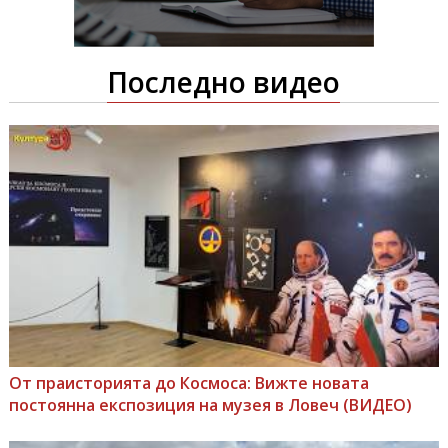
Последно видео
От праисторията до Космоса: Вижте новата
постоянна експозиция на музея в Ловеч (ВИДЕО)