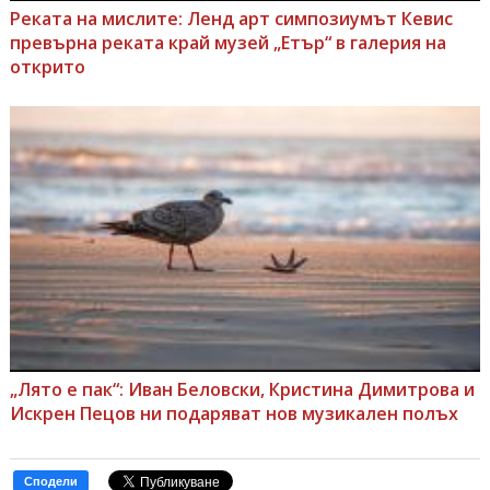
Реката на мислите: Ленд арт симпозиумът Кевис
превърна реката край музей „Етър“ в галерия на
открито
„Лято е пак“: Иван Беловски, Кристина Димитрова и
Искрен Пецов ни подаряват нов музикален полъх
Сподели