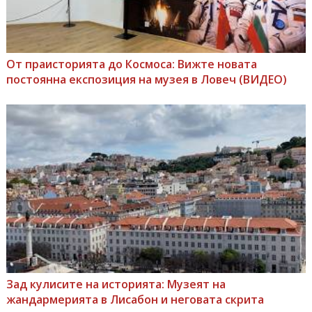
От праисторията до Космоса: Вижте новата
постоянна експозиция на музея в Ловеч (ВИДЕО)
Зад кулисите на историята: Музеят на
жандармерията в Лисабон и неговата скрита