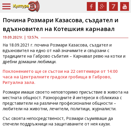
Почина Розмари Казасова, създател и
вдъхновител на Котешкия карнавал
19.09.2021г. | 13:57ч.
На 18.09.2021 г. почина Розмари Казасова, създател и
вдъхновител на едно от най-значимите и свързани с
традициите на Габрово събития – Карнавал ревю на котки и
дребни домашни любимци.
Поклонението ще се състои на 22 септември от 14:00
часа на Централните градски гробища в Габрово,
Ритуална зала.
Розмари имаше своето неповторимо присъствие в живота на
местната общност. Разнородните й интереси я сближиха с
представители на различни професионални общности –
любители на животни, лечители, политици, журналисти.
Със своята непосредственост, Розмари съумяваше да
спечели поддръжници на защитаваните от нея каузи.