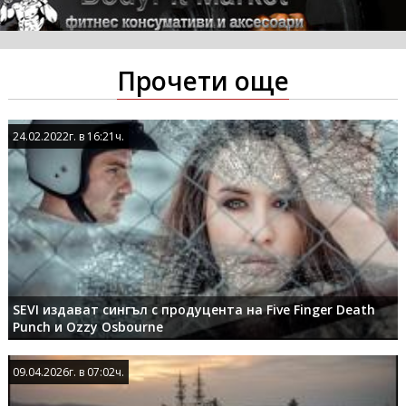
Прочети още
24.02.2022г. в 16:21ч.
24.02.2022г. в 16:21ч.
SEVI издават сингъл с продуцента на Five Finger Death
Punch и Ozzy Osbourne
09.04.2026г. в 07:02ч.
09.04.2026г. в 07:02ч.