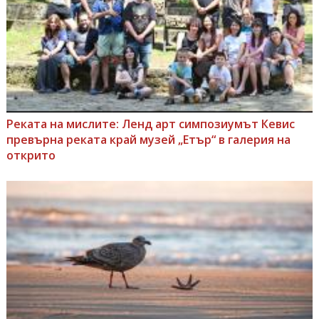
Реката на мислите: Ленд арт симпозиумът Кевис
превърна реката край музей „Етър“ в галерия на
открито