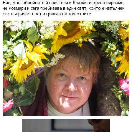
Ние, многобройните й приятели и близки, искрено вярваме,
че Розмари и сега пребивава в един свят, който е изпълнен
със съпричастност и грижа към животните.