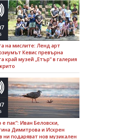
07
6
та на мислите: Ленд арт
озиумът Кевис превърна
а край музей „Етър“ в галерия
ткрито
07
6
 е пак“: Иван Беловски,
тина Димитрова и Искрен
в ни подаряват нов музикален