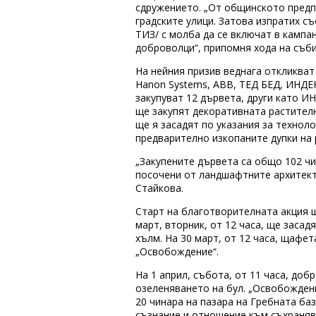
сдружението. „От общинското предп
градските улици. Затова изпратих с
ТИЗ/ с молба да се включат в кампан
доброволци“, припомня хода на съби
На нейния призив веднага откликват 
Hanon Systems, ABB, ТЕД БЕД, ИНДЕ
закупуват 12 дървета, други като И
ще закупят декоративната растителн
ще я засадят по указания за технол
предварително изкопаните дупки на 
„Закупените дървета са общо 102 чи
посочени от ландшафтните архитекти
Стайкова.
Старт на благотворителната акция 
март, вторник, от 12 часа, ще засад
хълм. На 30 март, от 12 часа, щафет
„Освобождение“.
На 1 април, събота, от 11 часа, до
озеленяването на бул. „Освобождени
20 чинара на пазара на Гребната баз
съзнание и отношение към съхранява