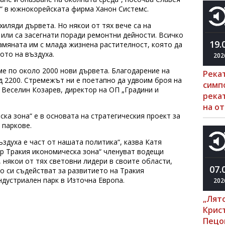
“ в южнокорейската фирма Ханон Системс.
хиляди дървета. Но някои от тях вече са на
 или са засегнати поради ремонтни дейности. Всичко
19.
амяната им с млада жизнена растителност, която да
ото на въздуха.
202
е по около 2000 нови дървета. Благодарение на
Река
д 2200. Стремежът ни е поетапно да удвоим броя на
симп
Веселин Козарев, директор на ОП „Градини и
рекат
на о
ска зона“ е в основата на стратегическия проект за
 паркове.
здуха е част от нашата политика“, казва Катя
ер Тракия икономическа зона“ членуват водещи
 някои от тях световни лидери в своите области,
07.
о си съдействат за развитието на Тракия
ндустриален парк в Източна Европа.
202
„Лято
Крис
Пецо