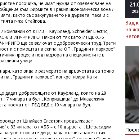
риятие посочиха, че имат нужда от озеленяване на
21.
ъобщение към фирмите в Тракия икономическа зона /
202
ията, както със закупуването на дървета, така и с
тията г-жа Стайкова.
Зад 
на ж
7 компании от КТИЗ – Кауфланд, Schneider Electric,
него
КС-6 и ИНЧ-ФРИГО. Някои от тях като ИНДЕКС-6
НЧ-ФРИГО ще се включат с доброволчески труд. Трети
ост и с помощта на екипа на ОП „Градини и паркове“
огичния процес и под надзора на специалистите в
различни улици.
нари, като вида и размерите на дръвчетата са точно
 на „Градини и паркове“, конкретизира Катя
ще дадат доброволците от Кауфланд, които на 28
ят 17 чинара на бул. „Копривщица“ до Младежкия
ата поемат от ТЕД БЕД с 10 чинара на бул.
броволци от Шнайдер Електрик продължават
е“ с 33 чинара, от АББ – с 10 дървета. „Ще засадим
Посл
а заедно с нашите деца, за да възпитаваме в тях
не и опазване на околната среда“, посочва Славея