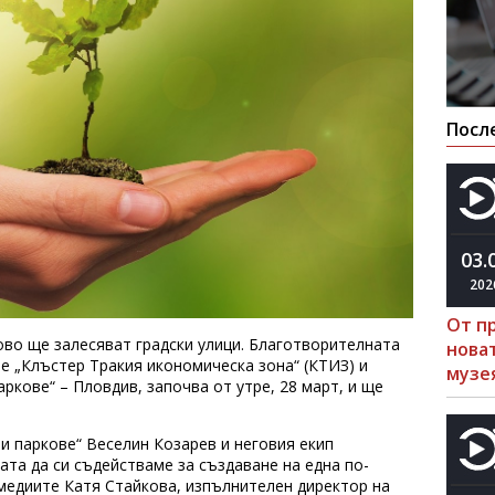
Посл
03.
202
От п
ово ще залесяват градски улици. Благотворителната
нова
е „Клъстер Тракия икономическа зона“ (КТИЗ) и
музе
ркове“ – Пловдив, започва от утре, 28 март, и ще
 и паркове“ Веселин Козарев и неговия екип
та да си съдействаме за създаване на една по-
 медиите Катя Стайкова, изпълнителен директор на