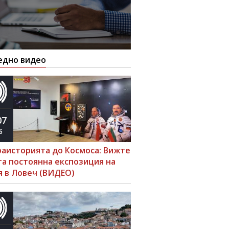
едно видео
07
6
раисторията до Космоса: Вижте
та постоянна експозиция на
я в Ловеч (ВИДЕО)