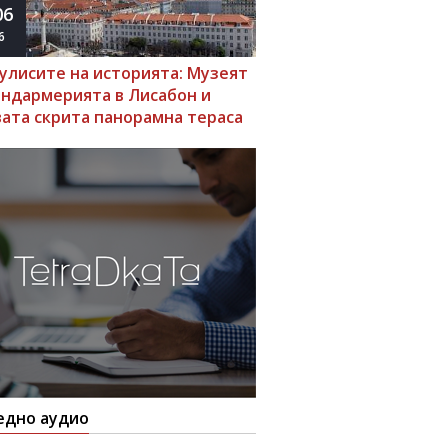
06
6
кулисите на историята: Музеят
андармерията в Лисабон и
вата скрита панорамна тераса
едно аудио