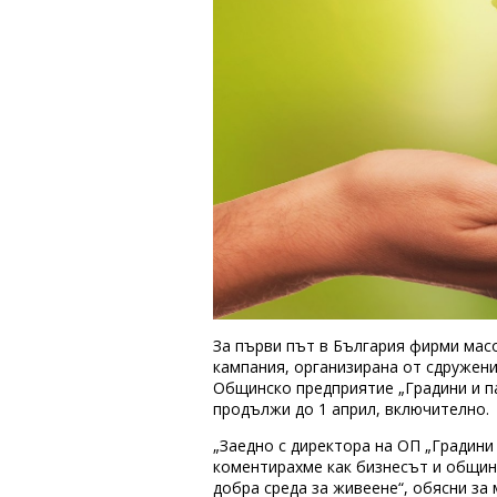
За първи път в България фирми мас
кампания, организирана от сдружени
Общинско предприятие „Градини и па
продължи до 1 април, включително.
„Заедно с директора на ОП „Градини
коментирахме как бизнесът и община
добра среда за живеене“, обясни за