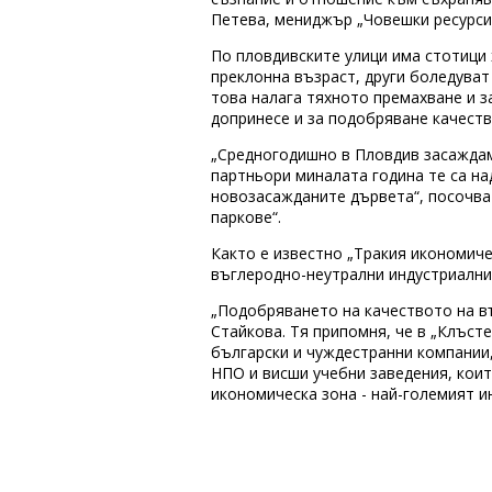
Петева, мениджър „Човешки ресурси
По пловдивските улици има стотици 
преклонна възраст, други боледуват
това налага тяхното премахване и з
допринесе и за подобряване качеств
„Средногодишно в Пловдив засаждам
партньори миналата година те са на
новозасажданите дървета“, посочва 
паркове“.
Както е известно „Тракия икономиче
въглеродно-неутрални индустриални
„Подобряването на качеството на въ
Стайкова. Тя припомня, че в „Клъст
български и чуждестранни компании,
НПО и висши учебни заведения, коит
икономическа зона - най-големият и