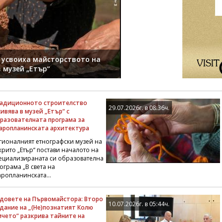
 усвоиха майсторството на
 музей „Етър“
адиционното строителство
29.07.2026г. в 08:36ч.
ивява в музей „Етър“ с
разователната програма за
аропланинската архитектура
гионалният етнографски музей на
крито „Етър“ постави началото на
ециализираната си образователна
ограма „В света на
аропланинската...
довете на Първомайстора: Второ
10.07.2026г. в 05:44ч.
дание на „(Не)познатият Колю
чето“ разкрива тайните на