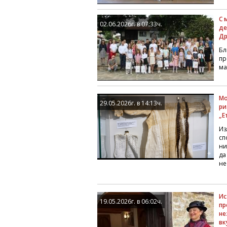
С 
02.06.2026г. в 07:33ч.
де
Др
Бл
пр
ма
Мо
29.05.2026г. в 14:13ч.
ри
„Е
Из
сп
ни
да
не
Ис
19.05.2026г. в 06:02ч.
пр
не
вк