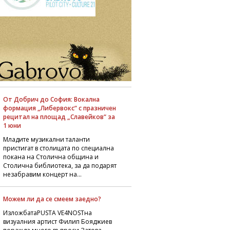
От Добрич до София: Вокална
формация „Либервокс“ с празничен
рецитал на площад „Славейков“ за
1 юни
Младите музикални таланти
пристигат в столицата по специална
покана на Столична община и
Столична библиотека, за да подарят
незабравим концерт на...
Можем ли да се смеем заедно?
ИзложбатаPUSTA VE4NOSTна
визуалния артист Филип Бояджиев