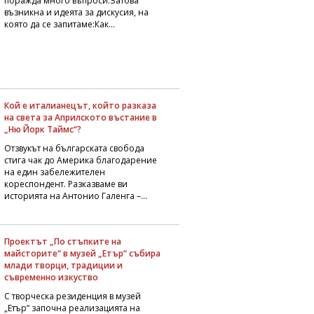
поражда много въпроси.Затова
възникна и идеята за дискусия, на
която да се запитаме:Как...
Кой е италианецът, който разказа
на света за Априлското въстание в
„Ню Йорк Таймс“?
Отзвукът на българската свобода
стига чак до Америка благодарение
на един забележителен
кореспондент. Разказваме ви
историята на Антонио Галенга –...
Проектът „По стъпките на
майсторите“ в музей „Етър“ събира
млади творци, традиции и
съвременно изкуство
С творческа резиденция в музей
„Етър“ започна реализацията на