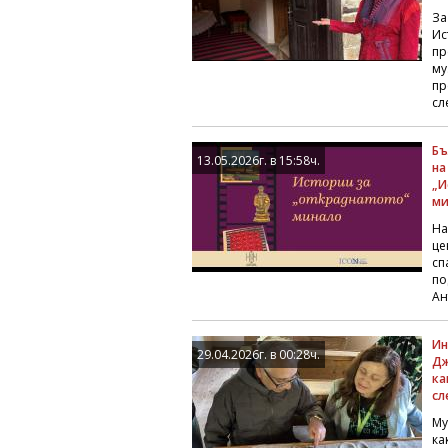
За
Ис
пр
му
пр
сле
Бъ
13.05.2026г. в 15:58ч.
на
„И
ми
На
це
сп
по
Ан
Ин
29.04.2026г. в 00:28ч.
Дж
ка
сл
Му
ка