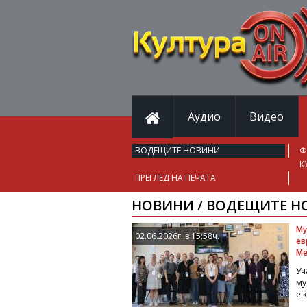
Аудио
Видео
ВОДЕЩИТЕ НОВИНИ
Ф
К
ПРЕГЛЕД НА ПЕЧАТА
НОВИНИ / ВОДЕЩИТЕ Н
Му
02.06.2026г. в 15:58ч.
ев
Ме
Уч
му
е 