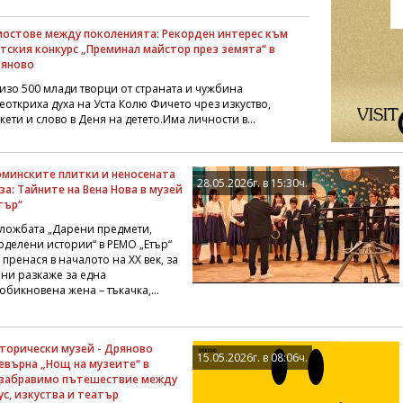
мостове между поколенията: Рекорден интерес към
тския конкурс „Преминал майстор през земята“ в
яново
изо 500 млади творци от страната и чужбина
еоткриха духа на Уста Колю Фичето чрез изкуство,
кети и слово в Деня на детето.Има личности в...
минските плитки и неносената
28.05.2026г. в 15:30ч.
за: Тайните на Вена Нова в музей
тър“
ложбата „Дарени предмети,
оделени истории“ в РЕМО „Етър“
 пренася в началото на XX век, за
 ни разкаже за една
обикновена жена – тъкачка,...
торически музей - Дряново
15.05.2026г. в 08:06ч.
евърна „Нощ на музеите“ в
забравимо пътешествие между
ус, изкуства и театър