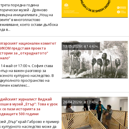
 трета поредна година
торически музей - Дряново
евърна инициативата „Нощ на
зеите“ в многопластово
еживяване, което остави дълбока
да в...
лгарският национален комитет
13.05.2026г. в 14:43ч.
 ИКОМ представя проекта
стории за „откраднатото“
нало“
 14 май от 17:00 ч. София става
нтър на важен разговор за
асеното културно наследство. В
дкуполното пространство на
тичен комплекс...
дийският журналист Виджай
26.04.2026г. в 17:43ч.
оши в музей „Етър“: Това е урок
к се пази историята за
едващите 500 години
зей „Етър“ край Габрово е пример
к културното наследство може да