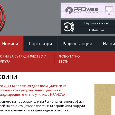
Новини
Партньори
Радиостанции
На ж
ОРУМ ЗА СЪТРУДНИЧЕСТВО И
ЛЮБОПИТНО
УЛТУРА
ВЕСТИ
ОВИНИ
зей „Етър“ затвърждава позициите си на
ропейската културна сцена с участие в
ждународното лятно училище PIRANOVA
астието на представители на Регионален етнографски
зей на открито „Етър“ в престижни европейски форуми
ключов елемент от международния живот на...