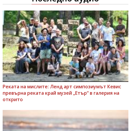
Реката на мислите: Ленд арт симпозиумът Кевис
превърна реката край музей „Етър“ в галерия на
открито