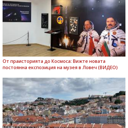
От праисторията до Космоса: Вижте новата
постоянна експозиция на музея в Ловеч (ВИДЕО)