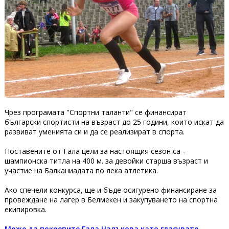
Чрез програмата "Спортни таланти" се финансират
български спортисти на възраст до 25 години, които искат да
развиват уменията си и да се реализират в спорта.
Поставените от Гала цели за настоящия сезон са -
шампионска титла на 400 м. за девойки старша възраст и
участие на Балканиадата по лека атлетика.
Ако спечели конкурса, ще и бъде осигурено финансиране за
провеждане на лагер в Белмекен и закупуването на спортна
екипировка.
Може да покрепите Гала Чалъкова като гласувате