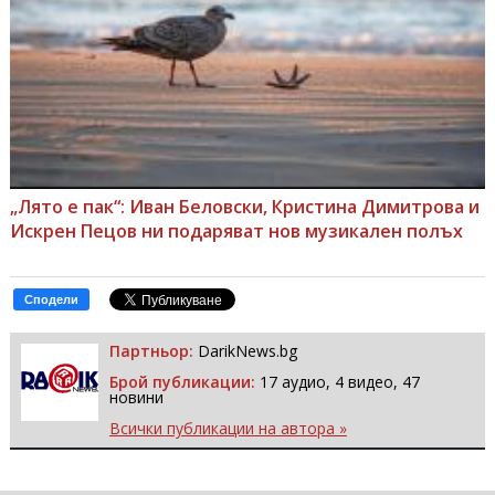
„Лято е пак“: Иван Беловски, Кристина Димитрова и
Искрен Пецов ни подаряват нов музикален полъх
Сподели
Партньор:
DarikNews.bg
Брой публикации:
17 аудио, 4 видео, 47
новини
Всички публикации на автора »