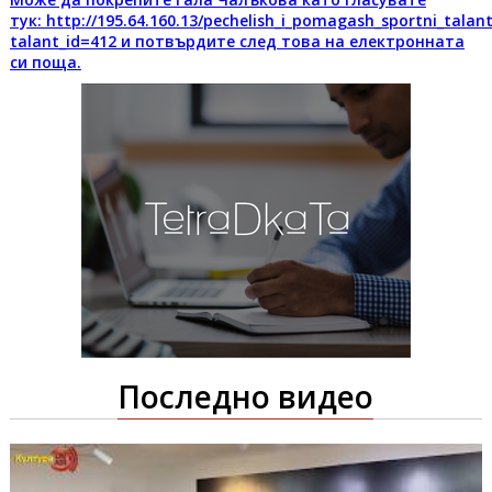
тук: http://195.64.160.13/pechelish_i_pomagash_sportni_talan
talant_id=412 и потвърдите след това на електронната
си поща.
Последно видео