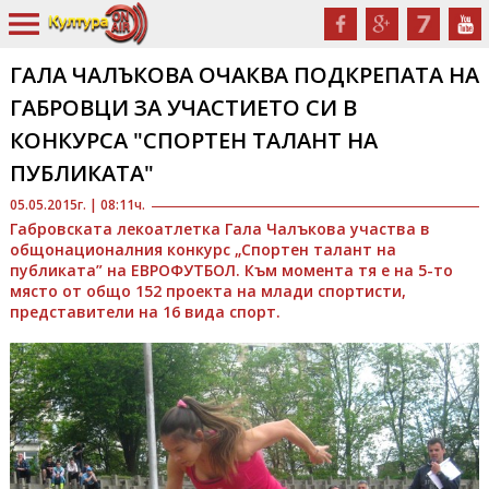
ГАЛА ЧАЛЪКОВА ОЧАКВА ПОДКРЕПАТА НА
ГАБРОВЦИ ЗА УЧАСТИЕТО СИ В
КОНКУРСА "СПОРТЕН ТАЛАНТ НА
ПУБЛИКАТА"
05.05.2015г. | 08:11ч.
Габровската лекоатлетка Гала Чалъкова участва в
общонационалния конкурс „Спортен талант на
публиката” на ЕВРОФУТБОЛ. Към момента тя е на 5-то
място от общо 152 проекта на млади спортисти,
представители на 16 вида спорт.