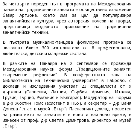
За четвърти пореден път в програмата на Международния
панаир на традиционните занаяти е осъществено изложение
базар АртЗона, което има за цел да популяризира
занаятчийската култура, чрез авторския почерк на творци,
представящи модерното приложение на традиционни
занаятчийски техники.
В пъстрата музикално-танцова фолклорна програма се
включват близо 300 изпълнители от 8 професионални,
любителски, детски и младежки състава.
В рамките на Панаира на 2 септември се провежда
Международния научен форум „Традиционните занаяти:
съвременни рефлексии“. В конферентната зала на
библиотеката на Техническия университет в Габрово, с
доклади и изследвания участват 23 специалисти от 9
държави (Словения, Латвия, Сърбия, Армения, Италия,
Грузия, Турция, Румъния и България). Модератор на форума
е д-р Жюстин Томс (асистент в НБУ), а секретар – д-р Ваня
Донева (гл. ас. в музей „Етър“). Пленарният доклад, посветен
на развитието на занаятите в ново и най-ново време, е
изнесен от проф. д-р Светла Димитрова, директор на музей
„Етър“.