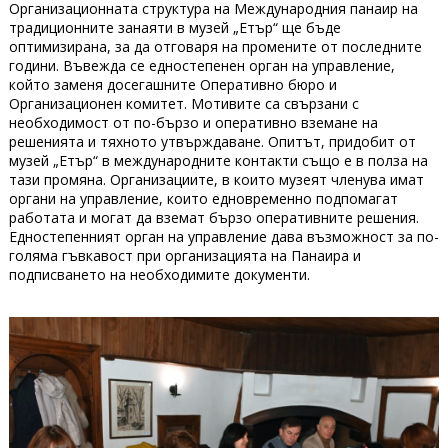
Организационната структура на Международния панаир на
традиционните занаяти в музей „Етър“ ще бъде
оптимизирана, за да отговаря на промените от последните
години. Въвежда се едностепенен орган на управление,
който заменя досегашните Оперативно бюро и
Организационен комитет. Мотивите са свързани с
необходимост от по-бързо и оперативно вземане на
решенията и тяхното утвърждаване. Опитът, придобит от
музей „Етър“ в международните контакти също е в полза на
тази промяна. Организациите, в които музеят членува имат
органи на управление, които едновременно подпомагат
работата и могат да вземат бързо оперативните решения.
Едностепенният орган на управление дава възможност за по-
голяма гъвкавост при организацията на Панаира и
подписването на необходимите документи.