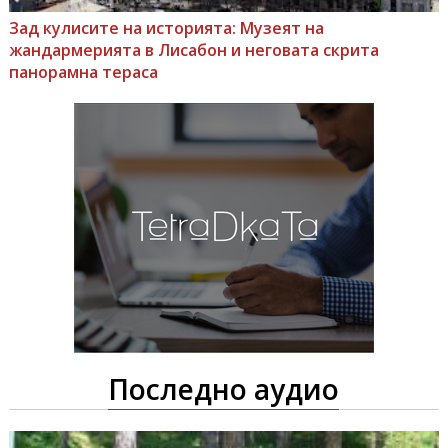
Зад кулисите на историята: Музеят на
жандармерията в Лисабон и неговата скрита
панорамна тераса
Последно аудио