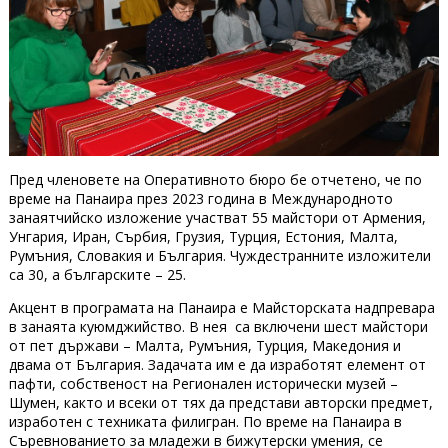
Пред членовете на Оперативното бюро бе отчетено, че по
време на Панаира през 2023 година в Международното
занаятчийско изложение участват 55 майстори от Армения,
Унгария, Иран, Сърбия, Грузия, Турция, Естония, Малта,
Румъния, Словакия и България. Чуждестранните изложители
са 30, а българските – 25.
Акцент в програмата на Панаира е Майсторската надпревара
в занаята куюмджийство. В нея са включени шест майстори
от пет държави – Малта, Румъния, Турция, Македония и
двама от България. Задачата им е да изработят елемент от
пафти, собственост на Регионален исторически музей –
Шумен, както и всеки от тях да представи авторски предмет,
изработен с техниката филигран. По време на Панаира в
Съревнованието за младежи в бижутерски умения, се