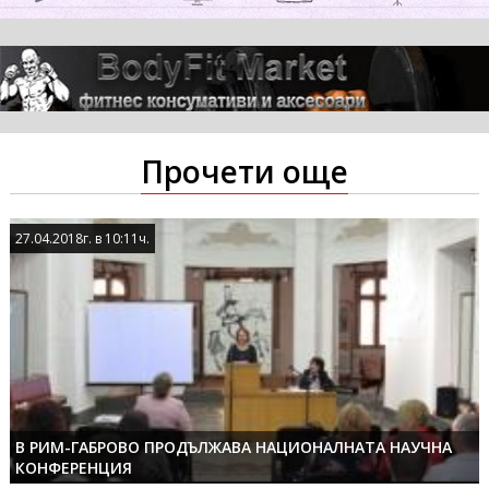
Прочети още
27.04.2018г. в 10:11ч.
27.04.2018г. в 10:11ч.
В РИМ-ГАБРОВО ПРОДЪЛЖАВА НАЦИОНАЛНАТА НАУЧНА
КОНФЕРЕНЦИЯ