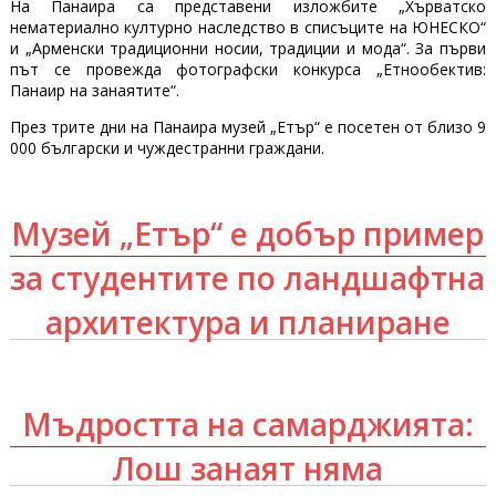
Н
а Панаира са представени
изложбите
„Хърватско
нематериално културно наследство в списъците на ЮНЕСКО“
и „Арменски традиционни носии, традиции и мода“. За първи
път се провежда фотографски конкурса „Етнообектив:
Панаир на занаятите“.
През трите дни на Панаира музей „Етър“ е посетен от близо 9
000 български и чуждестранни граждани.
Музей „Етър“ е добър пример
за студентите по ландшафтна
архитектура и планиране
Мъдростта на самарджията:
Лош занаят няма