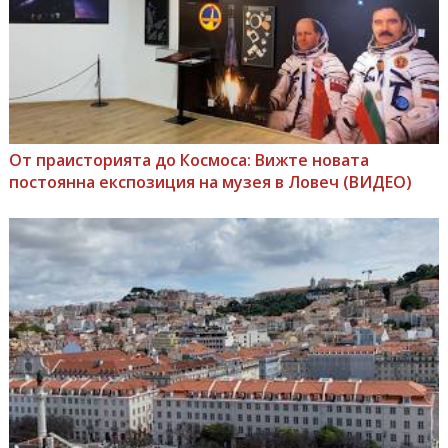
От праисторията до Космоса: Вижте новата
постоянна експозиция на музея в Ловеч (ВИДЕО)