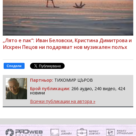
„Лято е пак“: Иван Беловски, Кристина Димитрова и
Искрен Пецов ни подаряват нов музикален полъх
Сподели
Партньор:
ТИХОМИР ЦЪРОВ
Брой публикации:
266 аудио, 240 видео, 424
новини
Всички публикации на автора »