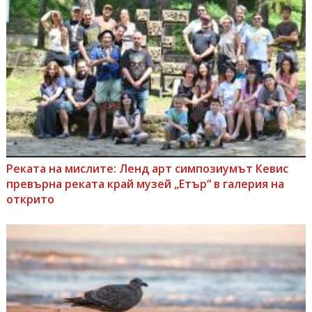
Реката на мислите: Ленд арт симпозиумът Кевис
превърна реката край музей „Етър“ в галерия на
открито