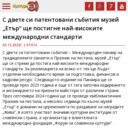
С двете си патентовани събития музей
„Етър“ ще постигне най-високите
международни стандарти
05.12.2023г. | 07:07ч.
С двете си патентовани събития – Международен панаир на
традиционните занаяти и Празник на пестила, музей „Етър“
ще се стреми да постига най-високите международни
стандарти. За реализацията на всяко от тях ще бъдат
отделени необходимото време за подготовка, финансов и
кадрови ресурс. Следващото издание на Панаира ще се
проведе през 2025 година и още от сега започва издирването
и ангажирането на признати майстори от различни страни.
През септември 2024 година ще се проведе емблематичния
Празник на пестила, а няколко седмици по-късно музей
„Етър“ е домакин на церемонията по раздаване на наградите
„Жива“, в която участват значими културни институции от
славянски страни, а организатор е влиятелната
международна фондация „Форум за славянски култури“.