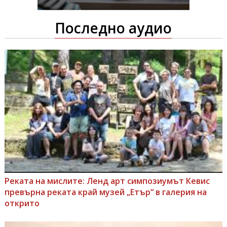
Последно аудио
Реката на мислите: Ленд арт симпозиумът Кевис
превърна реката край музей „Етър“ в галерия на
открито