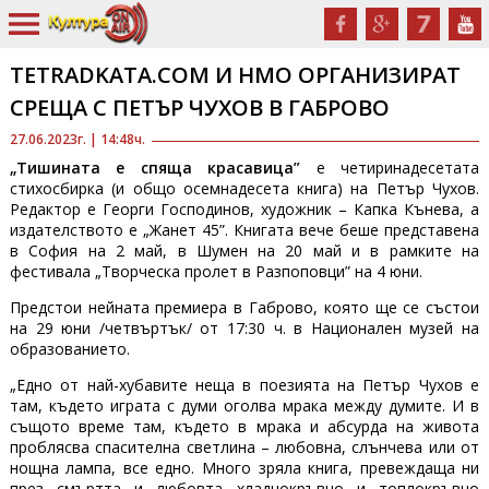
TETRADKATA.COM И НМО ОРГАНИЗИРАТ
СРЕЩА С ПЕТЪР ЧУХОВ В ГАБРОВО
27.06.2023г. | 14:48ч.
„Тишината е спяща красавица”
е четиринадесетата
стихосбирка (и общо осемнадесета книга) на Петър Чухов.
Редактор е Георги Господинов, художник – Капка Кънева, а
издателството е „Жанет 45”. Книгата вече беше представена
в София на 2 май, в Шумен на 20 май и в рамките на
фестивала „Творческа пролет в Разпоповци” на 4 юни.
Предстои нейната премиера в Габрово, която ще се състои
на 29 юни /четвъртък/ от 17:30 ч. в Национален музей на
образованието.
„Едно от най-хубавите неща в поезията на Петър Чухов е
там, където играта с думи оголва мрака между думите. И в
същото време там, където в мрака и абсурда на живота
проблясва спасителна светлина – любовна, слънчева или от
нощна лампа, все едно. Много зряла книга, превеждаща ни
през смъртта и любовта хладнокръвно и топлокръвно