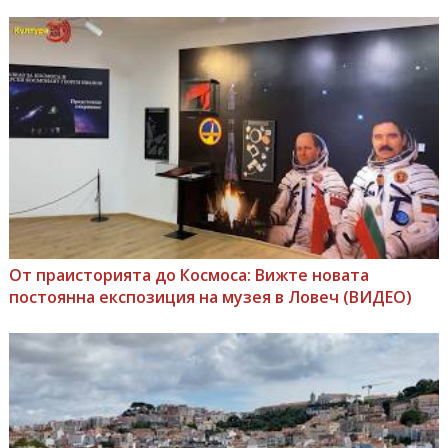
От праисторията до Космоса: Вижте новата
постоянна експозиция на музея в Ловеч (ВИДЕО)