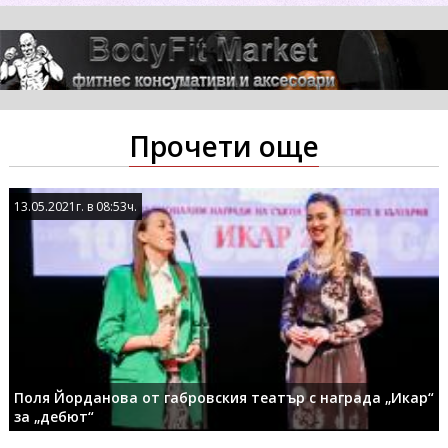
Прочети още
13.05.2021г. в 08:53ч.
13.05.2021г. в 08:53ч.
Поля Йорданова от габровския театър с награда „Икар“
за „дебют“