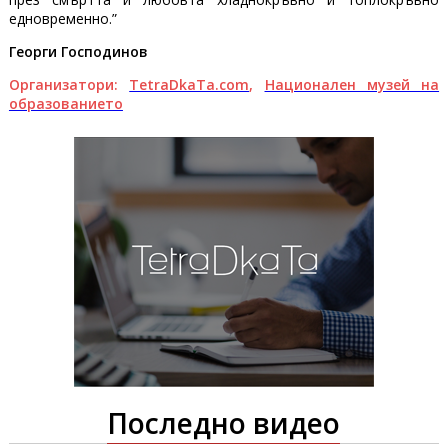
едновременно.”
Георги Господинов
Организатори:
TetraDkaTa.com
,
Национален музей на
образованието
Последно видео