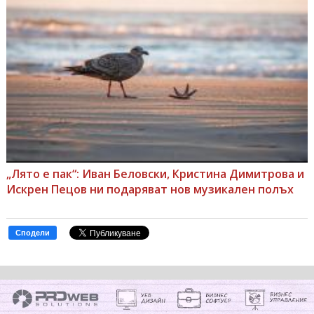
„Лято е пак“: Иван Беловски, Кристина Димитрова и
Искрен Пецов ни подаряват нов музикален полъх
Сподели