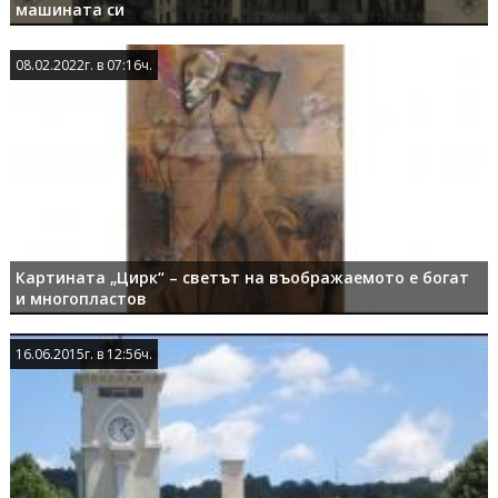
машината си
08.02.2022г. в 07:16ч.
08.02.2022г. в 07:16ч.
Картината „Цирк“ – светът на въображаемото е богат
и многопластов
16.06.2015г. в 12:56ч.
16.06.2015г. в 12:56ч.