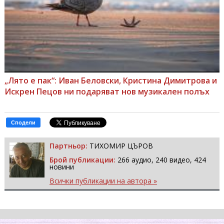
„Лято е пак“: Иван Беловски, Кристина Димитрова и
Искрен Пецов ни подаряват нов музикален полъх
Сподели
Партньор:
ТИХОМИР ЦЪРОВ
Брой публикации:
266 аудио, 240 видео, 424
новини
Всички публикации на автора »