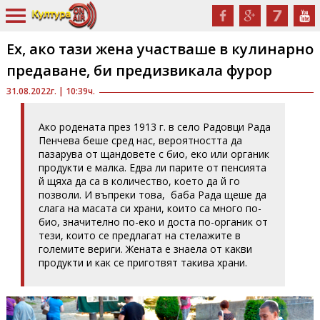
Ех, ако тази жена участваше в кулинарно
предаване, би предизвикала фурор
31.08.2022г. | 10:39ч.
Ако родената през 1913 г. в село Радовци Рада
Пенчева беше сред нас, вероятността да
пазарува от щандовете с био, еко или органик
продукти е малка. Едва ли парите от пенсията
й щяха да са в количество, което да й го
позволи. И въпреки това, баба Рада щеше да
слага на масата си храни, които са много по-
био, значително по-еко и доста по-органик от
тези, които се предлагат на стелажите в
големите вериги. Жената е знаела от какви
продукти и как се приготвят такива храни.