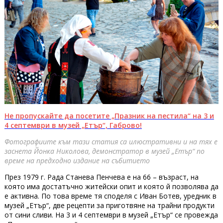
Не пропускайте да посетите „Празник на пестила“ на 3 и
4 септември в музей „Етър“, Габрово!
Фотографиите към тази статия са илюстративни и на тях е
заснета Йонка Николова, демонстратор в музей „Етър“ по
време на предходно издание на събитието
През 1979 г. Рада Станева Пенчева е на 66 – възраст, на
която има достатъчно житейски опит и която й позволява да
е активна. По това време тя споделя с Иван Ботев, уредник в
музей „Етър“, две рецепти за приготвяне на трайни продукти
от сини сливи. На 3 и 4 септември в музей „Етър“ се провежда