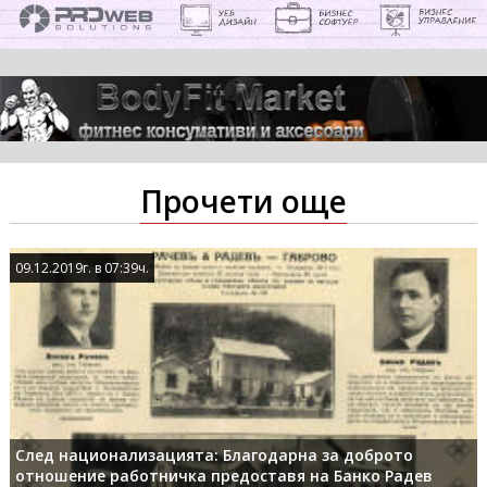
Прочети още
09.12.2019г. в 07:39ч.
09.12.2019г. в 07:39ч.
След национализацията: Благодарна за доброто
отношение работничка предоставя на Банко Радев