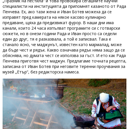
„Празник на пестила“ и това провокира сегашните научни
специалисти на институцията да припомнят казаното от Рада
Пенчева. Ех, ако тази жена и Иван Ботев можеха да се
изправят пред камерата на някое касово кулинарно
предаване, щяха да предизвикат фурор. В наши дни има
канали, които 24 часа изпълват програмите си с готварски
сюжети, но в онези години Рада и Иван просто са седели
един до друг, тя е разказвала, а той е записвал. Така е
станало ясно, че маджунът, известен като мармалад, може
да бъде чест и рядък. Какво означава рядък няма защо да се
обяснява, но думата чест се използва за гъст. И ето как Рада
Пенчева приготвя чест маджун. Предлагаме точната рецепта,
записана от Иван Ботев при неговите теренни проучвания за
музей „Етър“, без редакторска намеса.