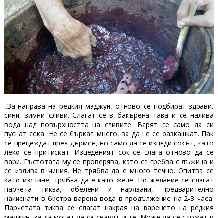
„За направа на редкия маджун, отново се подбират здрави,
сини, зимни сливи. Слагат се в бакърена тава и се налива
вода над повърхността на сливите. Варят се само да си
пуснат сока. Не се бъркат много, за да не се разкашкат. Пак
се прецеждат през дърмон, но само да се изцеди сокът, като
леко се притискат. Изцеденият сок се слага отново да се
вари. Гъстотата му се проверява, като се гребва с лъжица и
се излива в чиния. Не трябва да е много течно. Опитва се
като изстине, трябва да е като желе. По желание се слагат
парчета тиква, обелени и нарязани, предварително
накиснати в бистра варена вода в продължение на 2-3 часа.
Парчетата тиква се слагат накрая на варенето на редкия
маджун, за да могат да се сварят и те. Може да се сложат и