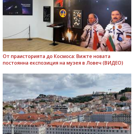
От праисторията до Космоса: Вижте новата
постоянна експозиция на музея в Ловеч (ВИДЕО)