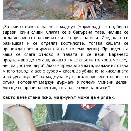
„За приготвянето на чест маджун (мармелад) се подбират
здрави, сини сливи. Слагат се в бакърена тава, налива се
вода до нивото на сливите и се варят на огън. След като се
разкашкат и се отделят костилките, тогава кашата се
прецежда през дърмон (сито с големи дупки). Прецедената
каша се слага отново в тавата и се вари. Варенето
продължава до тогава, докато тя се сгъсти толкова, че след
нея да „оставя диря”. Ако се превари кашата, маджунът става
много твърд, а ако е суров – кисел. За убиване на киселината
и за „услаждане” на маджуна му слагали пресеяна пепел от
огъня. Готовият маджун държали в големи глинени делви.
Ако ще се прави на пестил, тогава се суши на дъски.“
Както вече стана ясно, маджунът може да е рядък.