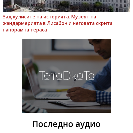
Зад кулисите на историята: Музеят на
жандармерията в Лисабон и неговата скрита
панорамна тераса
Последно аудио