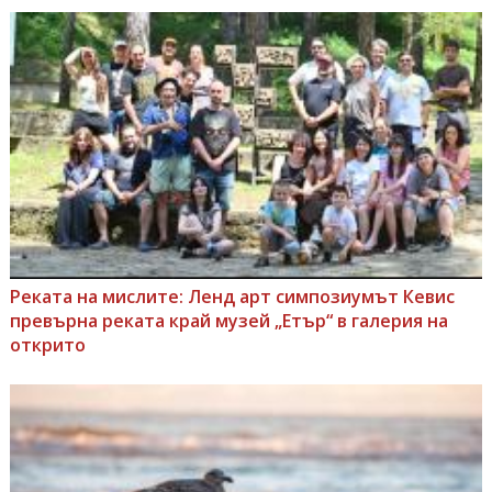
Реката на мислите: Ленд арт симпозиумът Кевис
превърна реката край музей „Етър“ в галерия на
открито