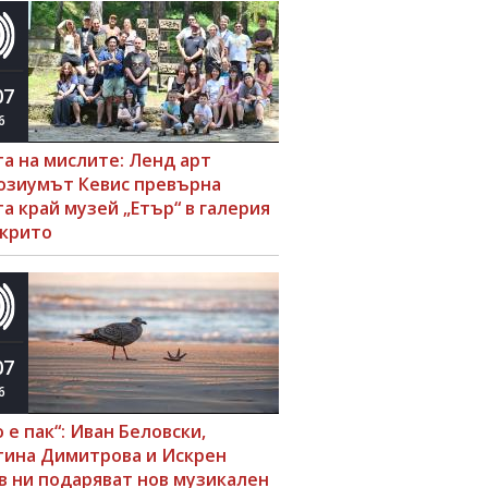
07
6
та на мислите: Ленд арт
озиумът Кевис превърна
а край музей „Етър“ в галерия
ткрито
07
6
 е пак“: Иван Беловски,
тина Димитрова и Искрен
в ни подаряват нов музикален