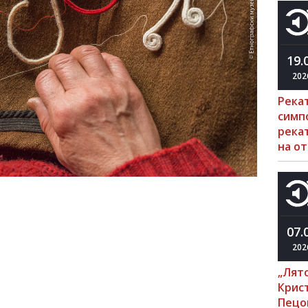
19.
202
Река
симп
рекат
на о
07.
202
„Лято
Крис
Пецо