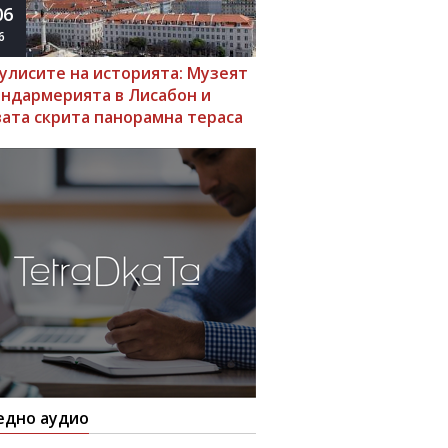
06
6
кулисите на историята: Музеят
андармерията в Лисабон и
вата скрита панорамна тераса
едно аудио