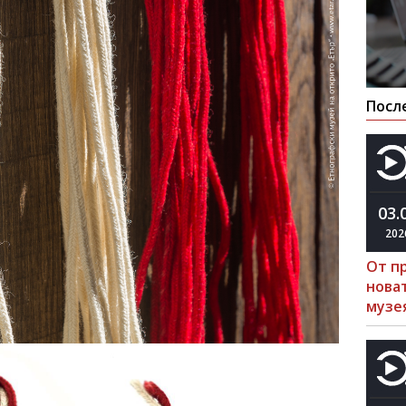
Посл
03.
202
От п
нова
музе