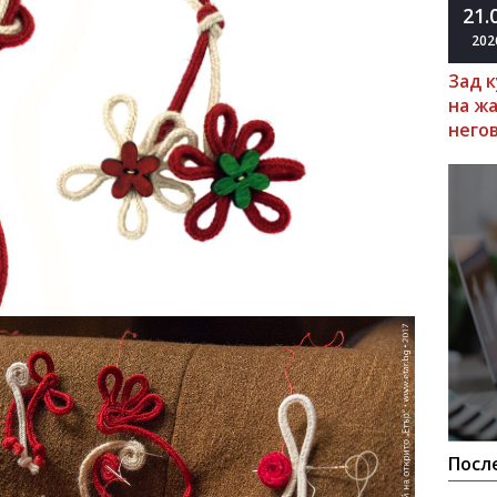
21.
202
Зад 
на ж
него
Посл