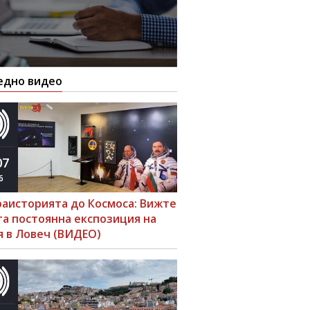
едно видео
07
6
раисторията до Космоса: Вижте
та постоянна експозиция на
я в Ловеч (ВИДЕО)