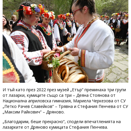
И тъй като през 2022 през музей „Етър“ преминаха три групи
от лазарки, кумиците също са три – Деяна Стоянова от
Национална априловска гимназия, Мариела Черкезова от СУ
„Петко Рачев Славейков“ – Трявна и Стефания Пенчева от СУ
„Максим Райкович“ – Дряново.
„Благодарим, беше прекрасно“, сподели впечатленията на
лазарките от Дряново кумицата Стефания Пенчева.