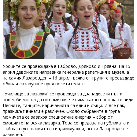
Уроците се провеждаха в Габрово, Дряново и Трявна. На 15
април девойките направиха генерална репетиция в музея, а
на самия Лазаровден – 16 април, всяка от групите пресъздаде
обичая лазаруване пред посетителите.
„Училище за лазарки“ се провежда за дванадесети път и
човек би могъл да си помисли, че няма какво ново да се види.
Песните, танците, наричанията са едни и същи. И все пак,
празникът винаги е различен. Около събраните в група
момичета се завихря специфична енергия – сбор от
емоциите на всяка лазарка. Това се предава на публиката и
тъй като усещанията са индивидуални, всеки Лазаровден е
различен.