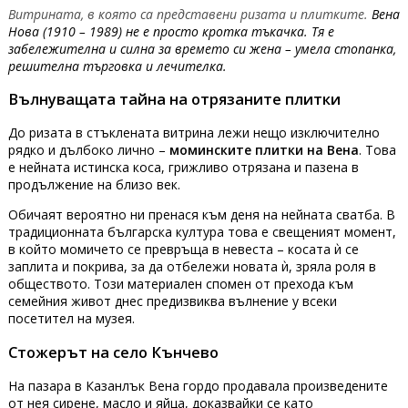
Витрината, в която са представени ризата и плитките.
Вена
Нова (1910 – 1989) не е просто кротка тъкачка. Тя е
забележителна и силна за времето си жена – умела стопанка,
решителна търговка и лечителка.
Вълнуващата тайна на отрязаните плитки
До ризата в стъклената витрина лежи нещо изключително
рядко и дълбоко лично –
моминските плитки на Вена
. Това
е нейната истинска коса, грижливо отрязана и пазена в
продължение на близо век.
Обичаят вероятно ни пренася към деня на нейната сватба. В
традиционната българска култура това е свещеният момент,
в който момичето се превръща в невеста – косата ѝ се
заплита и покрива, за да отбележи новата ѝ, зряла роля в
обществото. Този материален спомен от прехода към
семейния живот днес предизвиква вълнение у всеки
посетител на музея.
Стожерът на село Кънчево
На пазара в Казанлък Вена гордо продавала произведените
от нея сирене, масло и яйца, доказвайки се като