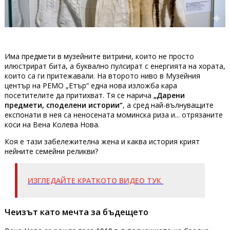
Има предмети в музейните витрини, които не просто
илюстрират бита, а буквално пулсират с енергията на хората,
които са ги притежавали. На второто ниво в Музейния
център на РЕМО „Етър“ една нова изложба кара
посетителите да притихват. Тя се нарича
„Дарени
предмети, споделени истории“
, а сред най-вълнуващите
експонати в нея са неносената моминска риза и... отрязаните
коси на Вена Колева Нова.
Коя е тази забележителна жена и каква история крият
нейните семейни реликви?
ИЗГЛЕДАЙТЕ КРАТКОТО ВИДЕО ТУК
Чеизът като мечта за бъдещето