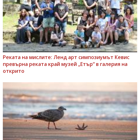
Реката на мислите: Ленд арт симпозиумът Кевис
превърна реката край музей „Етър“ в галерия на
открито