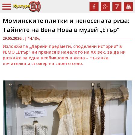
Моминските плитки и неносената риза:
Тайните на Вена Нова в музей „Етър“
29.05.2026г. | 14:13ч.
Изложбата „Дарени предмети, споделени истории“ в
РЕМО „Етър“ ни пренася в началото на XX век, за да ни
разкаже за една необикновена жена – тъкачка,
лечителка и стожер на своето село.