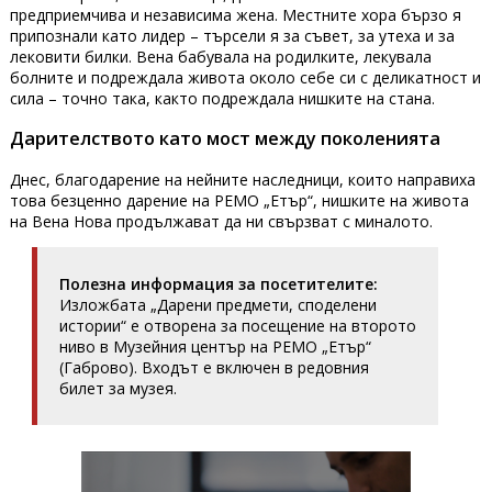
предприемчива и независима жена. Местните хора бързо я
припознали като лидер – търсели я за съвет, за утеха и за
лековити билки. Вена бабувала на родилките, лекувала
болните и подреждала живота около себе си с деликатност и
сила – точно така, както подреждала нишките на стана.
Дарителството като мост между поколенията
Днес, благодарение на нейните наследници, които направиха
това безценно дарение на РЕМО „Етър“, нишките на живота
на Вена Нова продължават да ни свързват с миналото.
Полезна информация за посетителите:
Изложбата „Дарени предмети, споделени
истории“ е отворена за посещение на второто
ниво в Музейния център на РЕМО „Етър“
(Габрово). Входът е включен в редовния
билет за музея.