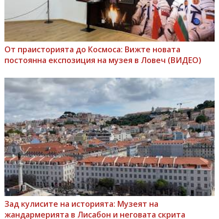
От праисторията до Космоса: Вижте новата
постоянна експозиция на музея в Ловеч (ВИДЕО)
Зад кулисите на историята: Музеят на
жандармерията в Лисабон и неговата скрита