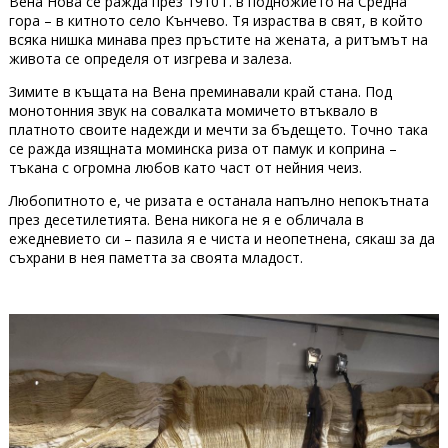
Вена Нова се ражда през 1910 г. в подножието на Средна
гора – в китното село Кънчево. Тя израства в свят, в който
всяка нишка минава през пръстите на жената, а ритъмът на
живота се определя от изгрева и залеза.
Зимите в къщата на Вена преминавали край стана. Под
монотонния звук на совалката момичето втъквало в
платното своите надежди и мечти за бъдещето. Точно така
се ражда изящната моминска риза от памук и коприна –
тъкана с огромна любов като част от нейния чеиз.
Любопитното е, че ризата е останала напълно непокътната
през десетилетията. Вена никога не я е обличала в
ежедневието си – пазила я е чиста и неопетнена, сякаш за да
съхрани в нея паметта за своята младост.