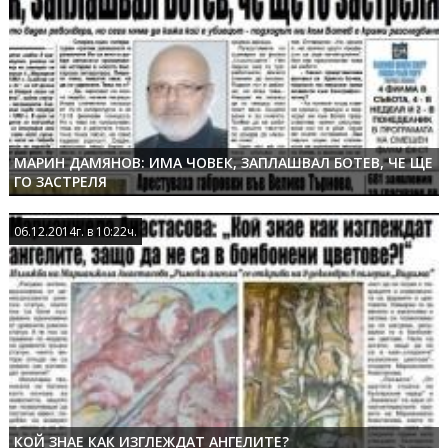
МАРИН ДАМЯНОВ: ИМА ЧОВЕК, ЗАПЛАШВАЛ БОТЕВ, ЧЕ ЩЕ
ГО ЗАСТРЕЛЯ
06.12.2014г. в 10:22ч.
06.12.2014г. в 10:22ч.
КОЙ ЗНАЕ КАК ИЗГЛЕЖДАТ АНГЕЛИТЕ?