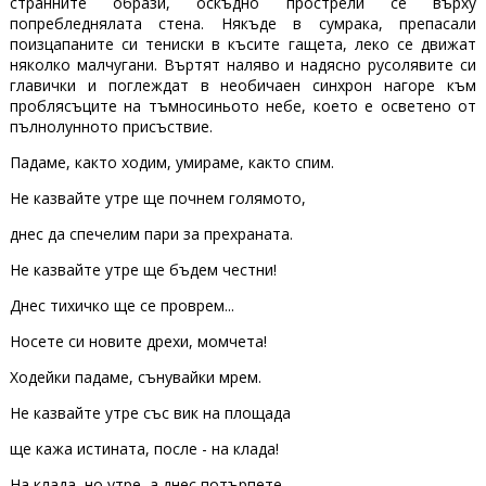
странните образи, оскъдно прострели се върху
попребледнялата стена. Някъде в сумрака, препасали
поизцапаните си тениски в късите гащета, леко се движат
няколко малчугани. Въртят наляво и надясно русолявите си
главички и поглеждат в необичаен синхрон нагоре към
проблясъците на тъмносиньото небе, което е осветено от
пълнолунното присъствие.
Падаме, както ходим, умираме, както спим.
Не казвайте утре ще почнем голямото,
днес да спечелим пари за прехраната.
Не казвайте утре ще бъдем честни!
Днес тихичко ще се проврем...
Носете си новите дрехи, момчета!
Ходейки падаме, сънувайки мрем.
Не казвайте утре със вик на площада
ще кажа истината, после - на клада!
На клада, но утре, а днес потърпете.