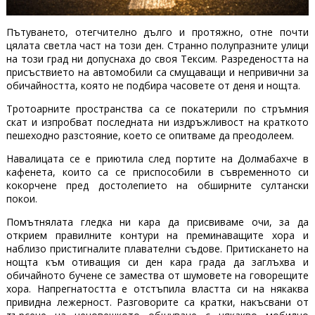
Пътуването, отегчително дълго и протяжно, отне почти
цялата светла част на този ден. Странно полупразните улици
на този град ни допуснаха до своя Тексим. Разредеността на
присъствието на автомобили са смущаващи и непривични за
обичайността, която не подбира часовете от деня и нощта.
Тротоарните пространства са се покатерили по стръмния
скат и изпробват последната ни издръжливост на краткото
пешеходно разстояние, което се опитваме да преодолеем.
Навалицата се е приютила след портите на Долмабахче в
кафенета, които са се приспособили в съвременното си
кокорчене пред достолепието на обширните султански
покои.
Помътнялата гледка ни кара да присвиваме очи, за да
открием правилните контури на преминаващите хора и
наблизо пристигналите плавателни съдове. Притискането на
нощта към отиващия си ден кара града да заглъхва и
обичайното бучене се замества от шумовете на говорещите
хора. Напрегнатостта е отстъпила властта си на някаква
привидна лежерност. Разговорите са кратки, накъсвани от