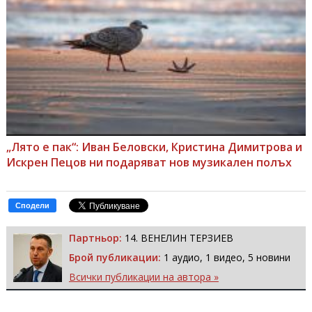
„Лято е пак“: Иван Беловски, Кристина Димитрова и
Искрен Пецов ни подаряват нов музикален полъх
Сподели
Партньор:
14. ВЕНЕЛИН ТЕРЗИЕВ
Брой публикации:
1 аудио, 1 видео, 5 новини
Всички публикации на автора »