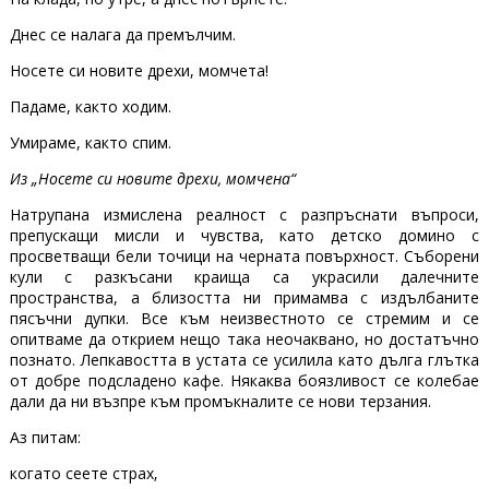
Днес се налага да премълчим.
Носете си новите дрехи, момчета!
Падаме, както ходим.
Умираме, както спим.
Из „Носете си новите дрехи, момчена“
Натрупана измислена реалност с разпръснати въпроси,
препускащи мисли и чувства, като детско домино с
просветващи бели точици на черната повърхност. Съборени
кули с разкъсани краища са украсили далечните
пространства, а близостта ни примамва с издълбаните
пясъчни дупки. Все към неизвестното се стремим и се
опитваме да открием нещо така неочаквано, но достатъчно
познато. Лепкавостта в устата се усилила като дълга глътка
от добре подсладено кафе. Някаква боязливост се колебае
дали да ни възпре към промъкналите се нови терзания.
Аз питам:
когато сеете страх‚