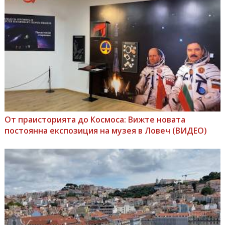
От праисторията до Космоса: Вижте новата
постоянна експозиция на музея в Ловеч (ВИДЕО)