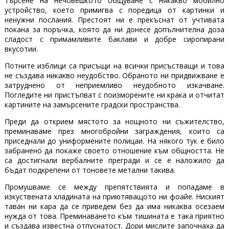
търсене на нечовешкото общуване с някакво мобилно
устройство, което примигва с поредица от картинки и
ненужни послания. Престоят ни е прекъснат от учтивата
покана за поръчка, която да ни донесе допълнителна доза
сладост с примамливите баклави и добре сиропирани
вкусотии.
Потните изблици са присъщи на всички присъстващи и това
не създава никакво неудобство. Обраното ни придвижване е
затруднено от неприемливо неудобното изкачване.
Погледите ни пристъпват с поизморените ни крака и отчитат
картините на замърсените градски пространства.
Преди да открием мястото за нощното ни съжителство,
преминаваме през многобройни заграждения, които са
приседнали до униформените полицаи. На някого тук е било
забранено да покаже своето отношение към общността. Не
са достигнали вербалните прегради и се е наложило да
бъдат подкрепени от тоновете метални такива.
Промушваме се между препятствията и попадаме в
изкуствената хладината на приютяващото ни фоайе. Ниският
таван ни кара да се приведем без да има никаква осезаем
нужда от това. Преминаването към тишината е така приятно
и създава известна отпуснатост. Дори мислите започнаха да