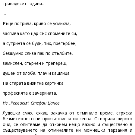
тринадесет години...
…
Ръце потрива, криво се усмихва,
заспива като цар със спомените си,
а сутринта се буди, тих, прегърбен,
безшумно слиза пак по стълбите,
замислен, сгърчен и треперещ,
душен от злоба, плач и кашлица.
На старата визитна картичка
професията е зачеркната.
Из „Реквием“, Стефан Цанев
Лудешки смях, сякаш закачка от отминало време, стряска
безметежното ни присъствие и ни сепва. Отворили широко
очи, се опитваме да открием нещо важно и съществено в
съществуването на отминалите ни момчешки терзания и