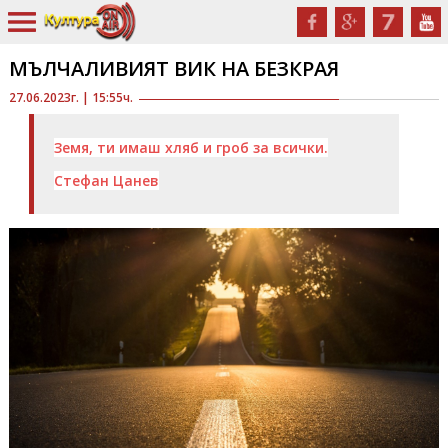
МЪЛЧАЛИВИЯТ ВИК НА БЕЗКРАЯ
27.06.2023г. | 15:55ч.
Земя, ти имаш хляб и гроб за всички.
Стефан Цанев