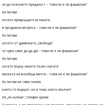
за да пожънете преданост – това не е ли фашизъм?
Аз питам:
когато превръщате истината
в продажна метреса – това не е ли фашизъм?
Аз питам:
когато от думичката „свобода“
се чува само да-да-да! - това не е ли фашизъм?
Аз питам:
когато върху своите лъжи слагате
маската на всеобща мечта – това не е ли фашизъм?
Аз питам не само онези‚
които го вършат‚ но и тези‚ които мълчат!
Из „Аз питам“, Стефан Цанев
Сутринта е по-прохладна от вечерта. Нощните ни мисли ни