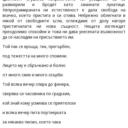
развихрили и бродят като смахнати лунатици.
Непрограмираната ни естественост е дала свобода на
всичко, което пристига и си отива. Небрежно облегнати в
някой от свободните ъгли, оглеждаме от долу нагоре
пристигналата ни нова същност. Нещата изглеждат
преодолимо спокойни и това ни дава унесената възможност
да се насладим на присъствието им.
Той пак се връща, тих, прегърбен,
под тежестта на много спомени.
Лицето му е сбръчкано и болно
от много смях и много скърби.
Той всяка вечер спира до фенера,
сверява си часовника по градския,
кой знай кому усмихва се приятелски
и всяка вечер пита портиерката
за някакво писмо, което чака