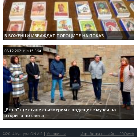
В БОЖЕНЦИ ИЗВАЖДАТ ПОРОЦИТЕ НА ПОКАЗ
08.12.2021г. в 15:36ч.
08.12.2021г. в 15:36ч.
„Етър“ ще стане съизмерим с водещите музеи на
открито по света
©2014 Култура ON AIR |
Условия за
Изработка на сайта - PROweb