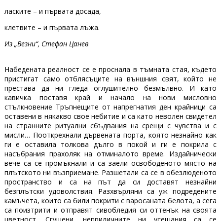
ласките – и първата досада,
клетвите – и първата лъжа.
Из „Везни“, Стефан Цанев
Набедената реалност се е проснала в тъмната стая, където
пристигат само отблясъците на външния свят, който не
престава да ни гледа оглушително безмълвно. И като
кавичка поставя край и начало на нови мисловно
стълкновение Тръпнещите от напрегнатия ден крайници са
оставени в някакво свое небитие и са като неволен свидетел
на странните ритуални сбъдвания на срещи с чувства и с
мисли… Пооткрехнали дървената порта, която незнайно как
ги е оставила толкова дълго в покой и ги е покрила с
насъбрания прахоляк на отминалото време. Издайнически
вече са се промъкнали и са заели освободеното място на
плътското ни възприемане. Разшетали са се в обезлюденото
пространство и са на път да си доставят незнайни
безплътски удоволствия. Разхвърляни са уж подредените
камъчета, които са били покрити с варосаната белота, а сега
са поизтрити и отправят сивобледия си оттенък на своята
цветност. Сгушени, неприличните ни усещания са се