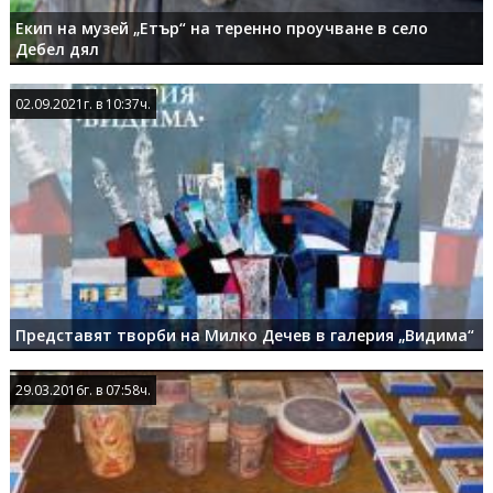
Екип на музей „Етър“ на теренно проучване в село
Дебел дял
02.09.2021г. в 10:37ч.
02.09.2021г. в 10:37ч.
Представят творби на Милко Дечев в галерия „Видима“
29.03.2016г. в 07:58ч.
29.03.2016г. в 07:58ч.