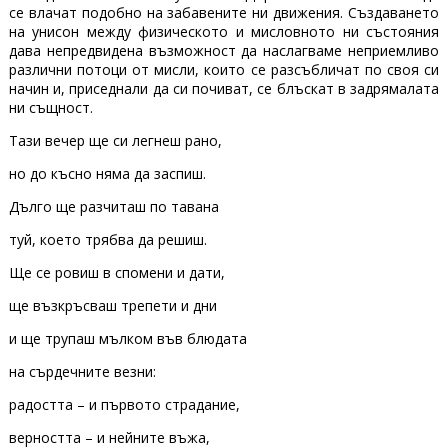
се влачат подобно на забавените ни движения. Създаването
на унисон между физическото и мисловното ни състояния
дава непредвидена възможност да наслагваме неприемливо
различни потоци от мисли, които се разсъбличат по своя си
начин и, приседнали да си почиват, се блъскат в задрямалата
ни същност.
Тази вечер ще си легнеш рано,
но до късно няма да заспиш.
Дълго ще разчиташ по тавана
туй, което трябва да решиш.
Ще се ровиш в спомени и дати,
ще възкръсваш трепети и дни
и ще трупаш мълком във блюдата
на сърдечните везни:
радостта – и първото страдание,
верността – и нейните въжа,