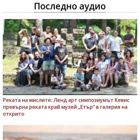
Последно аудио
Реката на мислите: Ленд арт симпозиумът Кевис
превърна реката край музей „Етър“ в галерия на
открито