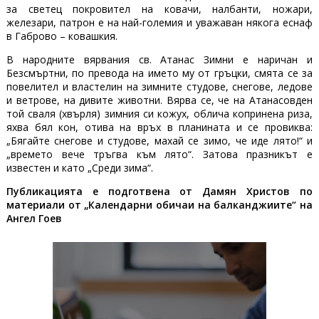
за светец покровител на ковачи, налбанти, ножари,
железари, патрон е на най-големия и уважаван някога еснаф
в Габрово – ковашкия.
В народните вярвания св. Атанас Зимни е наричан и
Безсмъртни, по превода на името му от гръцки, смята се за
повелител и властелин на зимните студове, снегове, ледове
и ветрове, на дивите животни. Вярва се, че на Атанасовден
той сваля (хвърля) зимния си кожух, облича копринена риза,
яхва бял кон, отива на връх в планината и се провиква:
„Бягайте снегове и студове, махай се зимо, че иде лято!“ и
„времето вече тръгва към лято“. Затова празникът е
известен и като „Среди зима“.
Публикацията е подготвена от Дамян Христов по
материали от „Календарни обичаи на балканджиите“ на
Ангел Гоев