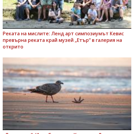
Реката на мислите: Ленд арт симпозиумът Кевис
превърна реката край музей „Етър“ в галерия на
открито