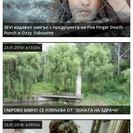
SEVI издават сингъл с продуцента на Five Finger Death
Punch и Ozzy Osbourne
23.01.2015г. в 13:03ч.
23.01.2015г. в 13:03ч.
ГАБРОВО БАВНО СЕ ИЗМЪКВА ОТ "ЗОНАТА НА ЗДРАЧА"
29.01.2018г. в 09:53ч.
29.01.2018г. в 09:53ч.