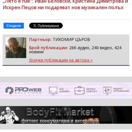
„Лято е пак“: Иван Беловски, Кристина Димитрова и
Искрен Пецов ни подаряват нов музикален полъх
Сподели
Партньор:
ТИХОМИР ЦЪРОВ
Брой публикации:
266 аудио, 240 видео, 424
новини
Всички публикации на автора »