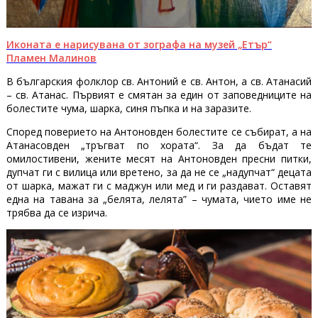
Иконата е нарисувана от зографа на музей „Етър“
Пламен Малинов
В българския фолклор св. Антоний е св. Антон, а св. Атанасий
– св. Атанас. Първият е смятан за един от заповедниците на
болестите чума, шарка, синя пъпка и на заразите.
Според поверието на Антоновден болестите се събират, а на
Атанасовден „тръгват по хората“. За да бъдат те
омилостивени, жените месят на Антоновден пресни питки,
дупчат ги с вилица или вретено, за да не се „надупчат“ децата
от шарка, мажат ги с маджун или мед и ги раздават. Оставят
една на тавана за „белята, лелята” – чумата, чието име не
трябва да се изрича.