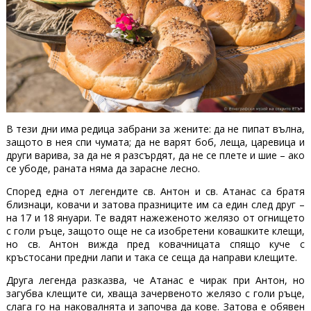
В тези дни има редица забрани за жените: да не пипат вълна,
защото в нея спи чумата; да не варят боб, леща, царевица и
други варива, за да не я разсърдят, да не се плете и шие – ако
се убоде, раната няма да зарасне лесно.
Според една от легендите св. Антон и св. Атанас са братя
близнаци, ковачи и затова празниците им са един след друг –
на 17 и 18 януари. Те вадят нажеженото желязо от огнището
с голи ръце, защото още не са изобретени ковашките клещи,
но св. Антон вижда пред ковачницата спящо куче с
кръстосани предни лапи и така се сеща да направи клещите.
Друга легенда разказва, че Атанас е чирак при Антон, но
загубва клещите си, хваща зачервеното желязо с голи ръце,
слага го на наковалнята и започва да кове. Затова е обявен