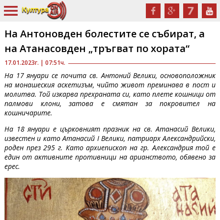
На Антоновден болестите се събират, а
на Атанасовден „тръгват по хората“
17.01.2023г. | 07:51ч.
На 17 януари се почита св. Антоний Велики, основоположник
на монашеския аскетизъм, чийто живот преминава в пост и
молитва. Той изкарва прехраната си, като плете кошници от
палмови клони, затова е смятан за покровител на
кошничарите.
На 18 януари е църковният празник на св. Атанасий Велики,
известен и като Атанасий I Велики, патриарх Александрийски,
роден през 295 г. Като архиепископ на гр. Александрия той е
един от активните противници на арианството, обявено за
ерес.