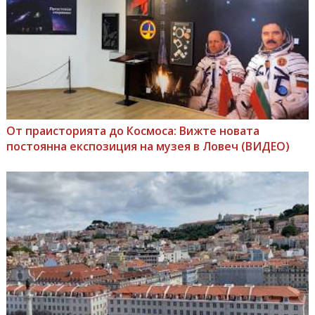
От праисторията до Космоса: Вижте новата
постоянна експозиция на музея в Ловеч (ВИДЕО)