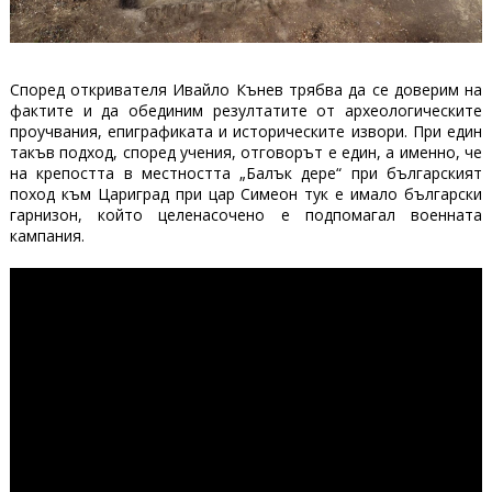
Според откривателя Ивайло Кънев трябва да се доверим на
фактите и да обединим резултатите от археологическите
проучвания, епиграфиката и историческите извори. При един
такъв подход, според учения, отговорът е един, а именно, че
на крепостта в местността „Балък дере“ при българският
поход към Цариград при цар Симеон тук е имало български
гарнизон, който целенасочено е подпомагал военната
кампания.