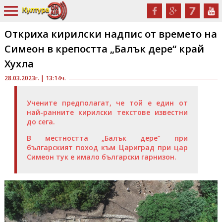
Откриха кирилски надпис от времето на
Симеон в крепостта „Балък дере“ край
Хухла
28.03.2023г. | 13:14ч.
Учените предполагат, че той е един от
най-ранните кирилски текстове известни
до сега.
В местността „Балък дере“ при
българският поход към Цариград при цар
Симеон тук е имало български гарнизон.