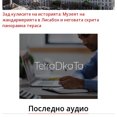
Зад кулисите на историята: Музеят на
жандармерията в Лисабон и неговата скрита
панорамна тераса
Последно аудио