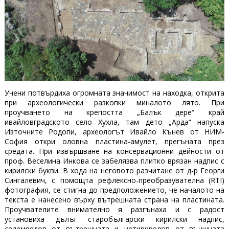
Учени потвърдиха огромната значимост на находка, открита
при археологически разкопки миналото лято. При
проучването на крепостта „Балък дере“ край
ивайловградското село Хухла, там дето „Арда“ напуска
Източните Родопи, археологът Ивайло Кънев от НИМ-
София откри оловна пластина-амулет, прегъната през
средата. При извършване на консервационни дейности от
проф. Веселина Инкова се забелязва плитко врязан надпис с
кирилски букви. В хода на неговото разчитане от д-р Георги
Сингалевич, с помощта рефлексно-преобразувателна (RΤΙ)
фотография, се стигна до предположението, че началото на
текста е нанесено върху вътрешната страна на пластината.
Проучвателите внимателно я разгънаха и с радост
установиха дълъг старобългарски кирилски надпис,
седемредов от вътрешната и четириредов от външната