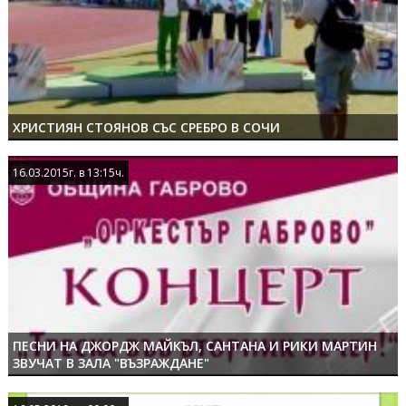
ХРИСТИЯН СТОЯНОВ СЪС СРЕБРО В СОЧИ
16.03.2015г. в 13:15ч.
16.03.2015г. в 13:15ч.
ПЕСНИ НА ДЖОРДЖ МАЙКЪЛ, САНТАНА И РИКИ МАРТИН
ЗВУЧАТ В ЗАЛА "ВЪЗРАЖДАНЕ"