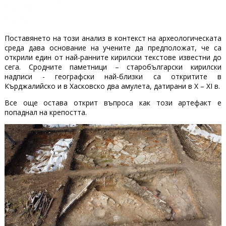
Поставянето на този анализ в контекст на археологическата
среда дава основание на учените да предположат, че са
открили един от най-ранните кирилски текстове известни до
сега. Сродните паметници – старобългарски кирилски
надписи - географски най-близки са откритите в
Кърджалийско и в Хасковско два амулета, датирани в X – XI в.
Все още остава открит въпроса как този артефакт е
попаднал на крепостта.