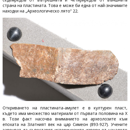
страна на пластината. Това е може би една от най-значимите
находки на „Археологическо лято“ 22.
Откриването на пластината-амулет е в културен пласт,
където има множество материали от първата половина на X
в. Този факт насочва вниманието на археолозите към
епохата на Златният век на цар Симеон (893-927). Учените
започват да съпоставят историческите извори от началото