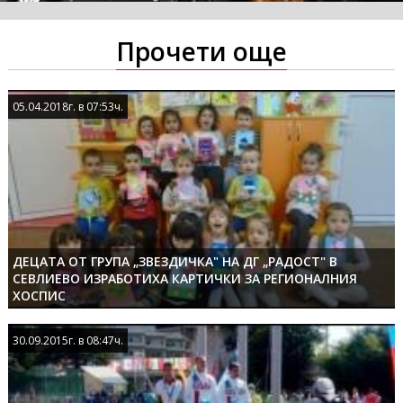
Прочети още
05.04.2018г. в 07:53ч.
05.04.2018г. в 07:53ч.
ДЕЦАТА ОТ ГРУПА „ЗВЕЗДИЧКА" НА ДГ „РАДОСТ" В
СЕВЛИЕВО ИЗРАБОТИХА КАРТИЧКИ ЗА РЕГИОНАЛНИЯ
ХОСПИС
30.09.2015г. в 08:47ч.
30.09.2015г. в 08:47ч.