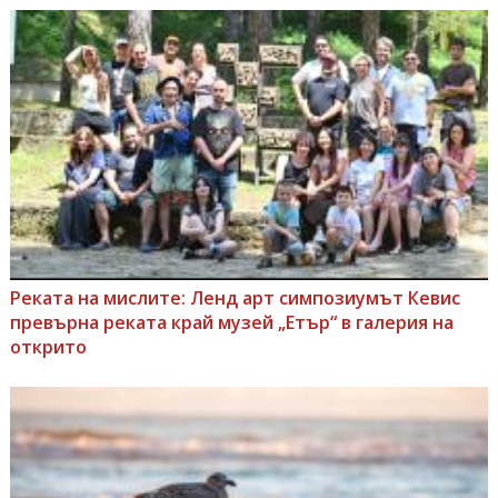
Реката на мислите: Ленд арт симпозиумът Кевис
превърна реката край музей „Етър“ в галерия на
открито