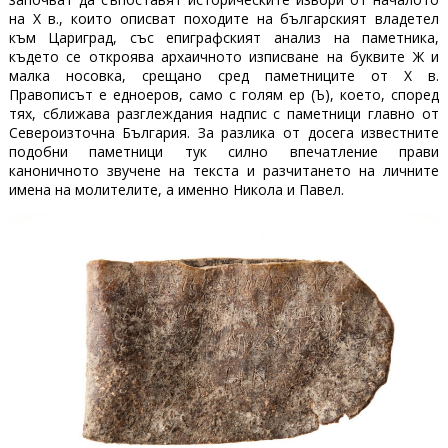
на X в., които описват походите на българският владетел
към Цариград, със епиграфският анализ на паметника,
където се откроява архаичното изписване на буквите Ж и
малка носовка, срещано сред паметниците от X в.
Правописът е едноеров, само с голям ер (Ъ), което, според
тях, сближава разглеждания надпис с паметници главно от
Североизточна България. За разлика от досега известните
подобни паметници тук силно впечатление прави
каноничното звучене на текста и разчитането на личните
имена на молителите, а именно Никола и Павел.