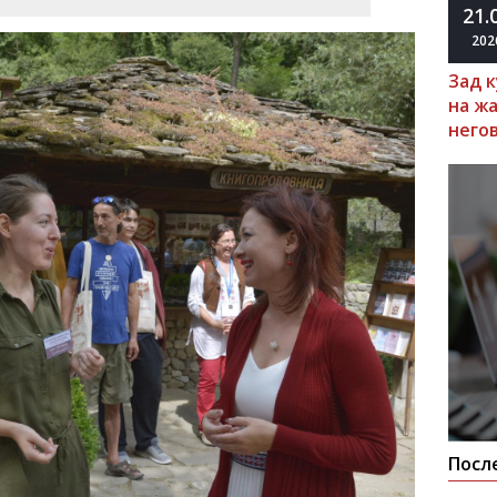
21.
202
Зад 
на ж
него
Посл