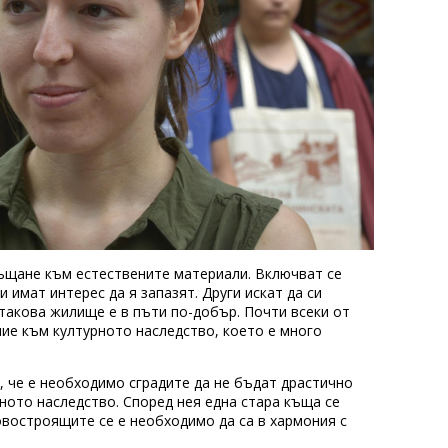
ръщане към естествените материали. Включват се
 имат интерес да я запазят. Други искат да си
такова жилище е в пъти по-добър. Почти всеки от
ие към културното наследство, което е много
, че е необходимо сградите да не бъдат драстично
рното наследство. Според нея една стара къща се
овостроящите се е необходимо да са в хармония с