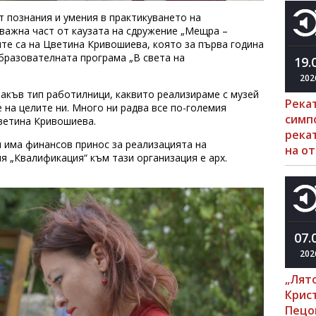
т познания и умения в практикуването на
важна част от каузата на сдружение „Мещра –
ите са на Цветина Кривошиева, която за първа година
бразователната програма „В света на
19.
202
такъв тип работилници, каквито реализираме с музей
Река
е на целите ни. Много ни радва все по-големия
симп
Цветина Кривошиева.
рекат
 има финансов принос за реализацията на
на о
я „Квалификация“ към тази организация е арх.
07.
202
„Лято
Крис
Пецо