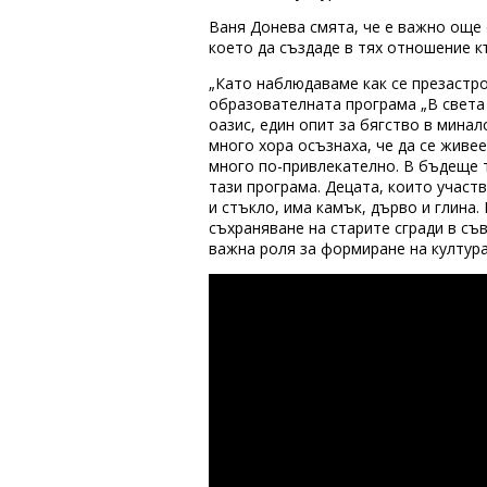
Ваня Донева смята, че е важно още 
което да създаде в тях отношение к
„Като наблюдаваме как се презастр
образователната програма „В света
оазис, един опит за бягство в мина
много хора осъзнаха, че да се живее
много по-привлекателно. В бъдеще 
тази програма. Децата, които участ
и стъкло, има камък, дърво и глина
съхраняване на старите сгради в с
важна роля за формиране на култура