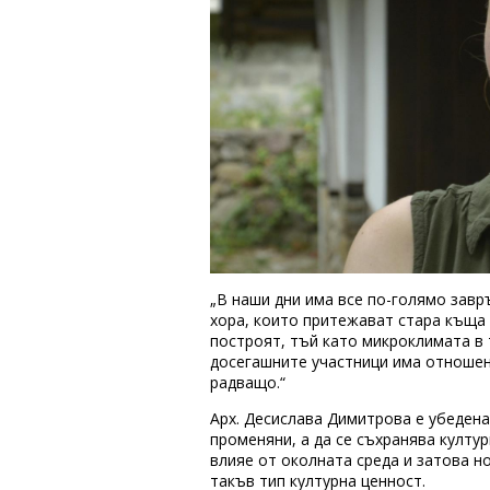
„В наши дни има все по-голямо зав
хора, които притежават стара къща и
построят, тъй като микроклимата в 
досегашните участници има отношен
радващо.“
Арх. Десислава Димитрова е убедена
променяни, а да се съхранява култу
влияе от околната среда и затова н
такъв тип културна ценност.