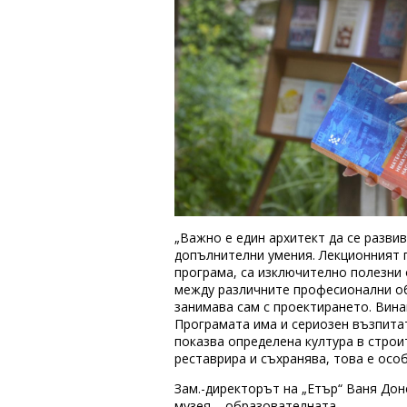
„Важно е един архитект да се разви
допълнителни умения. Лекционният 
програма, са изключително полезни о
между различните професионални об
занимава сам с проектирането. Вина
Програмата има и сериозен възпита
показва определена култура в строи
реставрира и съхранява, това е осо
Зам.-директорът на „Етър“ Ваня Дон
музея – образователната.