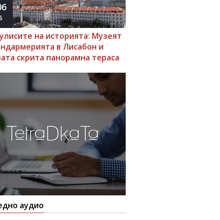
06
6
кулисите на историята: Музеят
андармерията в Лисабон и
вата скрита панорамна тераса
едно аудио