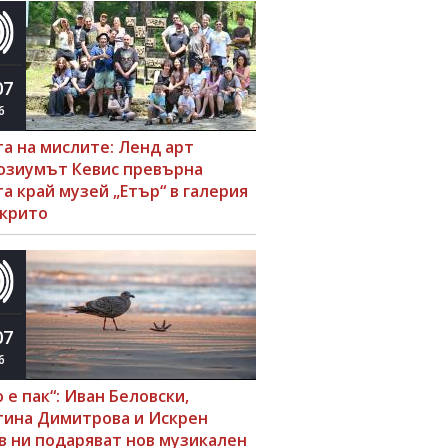
07
6
та на мислите: Ленд арт
озиумът Кевис превърна
а край музей „Етър“ в галерия
ткрито
07
6
 е пак“: Иван Беловски,
тина Димитрова и Искрен
в ни подаряват нов музикален