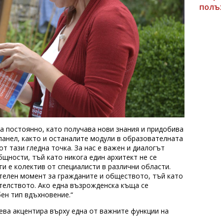
полъ
ва постоянно, като получава нови знания и придобива
панел, както и останалите модули в образователната
т тази гледна точка. За нас е важен и диалогът
щности, тъй като никога един архитект не се
ги е колектив от специалисти в различни области.
телен момент за гражданите и обществото, тъй като
телството. Ако една възрожденска къща се
бен тип вдъхновение.“
ева акцентира върху една от важните функции на