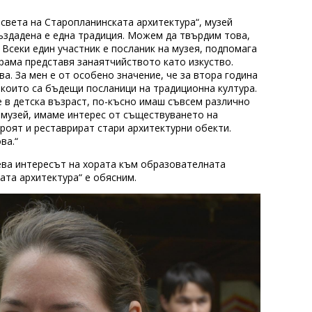
света на Старопланинската архитектура“, музей
ъздадена е една традиция. Можем да твърдим това,
 Всеки един участник е посланик на музея, подпомага
рама представя занаятчийството като изкуство.
а. За мен е от особено значение, че за втора година
, които са бъдещи посланици на традиционна култура.
 в детска възраст, по-късно имаш съвсем различно
 музей, имаме интерес от съществуването на
роят и реставрират стари архитектурни обекти.
ва.“
ева интересът на хората към образователната
ата архитектура“ е обясним.