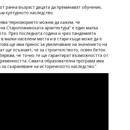
от ранна възраст децата да преминават обучение,
ъм културното наследство.
оява Черноморието можем да кажем, че
 на Старопланинската архитектура“ е един малък
лото. През последната година и чрез пандемията
 в малки населени места и в стари къщи може да е
това ще има принос за увеличаване на значението на
ват ще осъзнаят, че за строителството, освен бетон
. Вярвам, че точно те ще гарантират възможността от
ъвременността. Самата образователна програма има
 за съхраняване на историческото наследство.“