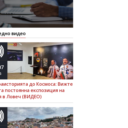
едно видео
07
6
раисторията до Космоса: Вижте
та постоянна експозиция на
я в Ловеч (ВИДЕО)