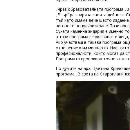
„Чрез образователната програма „В 
„Етър“ разширява своята дейност. С
тъй като имаме вече шесто издание.
неговото популяризиране. Тази прог
Сухата каменна зидария е именно тов
в тази програма се включват и деца
Ако участваш в такава програма още
отношение към миналото. Ние, като
професионалисти, които могат да ст
Програмата провокира точно към то
По думите на арх. Цветина Кривоши
програма „В света на Старопланинск