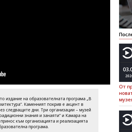
Посл
03.
202
От п
нова
ото издание на образователната програма „В
музе
хитектура“. Каменният покрив е акцент в
ез следващите дни. Три организации – музей
радиционни знания и занаяти“ и Камара на
 принос към организацията и реализацията
бразователна програма.