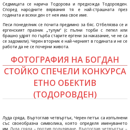
Седмицата се нарича Тодорова и предхожда Тодоровден.
Според народните вярвания тя е най-страшната през
годината и всеки ден от нея има свое име.
Песи понеделник се почита предимно за бяс. Отбелязва се и
ергенският празник „тулум“ (с пълни торби с пепел или
брашно удрят по гърба старите ергени за наказание, че не са
се задомили). Черен вторник е най-черният в годината и не се
работи да не се почерни живота.
ФОТОГРАФИЯ НА БОГДАН
СТОЙКО СПЕЧЕЛИ КОНКУРСА
ЕТНО ОБЕКТИВ
(ТОДОРОВДЕН)
Луда сряда, Въртоглав четвъртък, Черен петък са изпълнени
със своеобразна символика, която определя именуването
им.
Луда сряда – против полудяване, Въртоглав четвъртък –