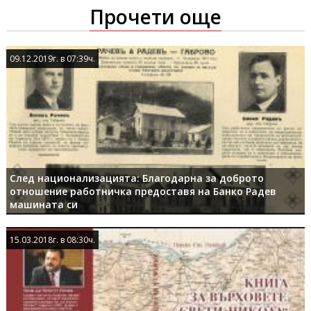
Прочети още
09.12.2019г. в 07:39ч.
09.12.2019г. в 07:39ч.
След национализацията: Благодарна за доброто
отношение работничка предоставя на Банко Радев
машината си
15.03.2018г. в 08:30ч.
15.03.2018г. в 08:30ч.