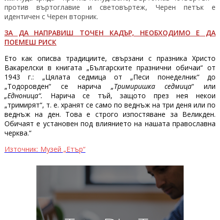
против въртоглавие и световъртеж, Черен петък е
идентичен с Черен вторник.
ЗА ДА НАПРАВИШ ТОЧЕН КАДЪР, НЕОБХОДИМО Е ДА
ПОЕМЕШ РИСК
Ето как описва традициите, свързани с празника Христо
Вакарелски в книгата „Българските празнични обичаи“ от
1943 г.:
„Цялата седмица от „Песи понеделник“ до
„Тодоровден“ се нарича
„Тримиришка седмица
“ или
„Едноница“.
Нарича се тъй, защото през нея некои
„тримирят“, т. е. хранят се само по веднъж на три деня или по
веднъж на ден. Това е строго изпостяване за Великден.
Обичаят е установен под влиянието на нашата православна
черква.“
Източник: Музей „Етър“