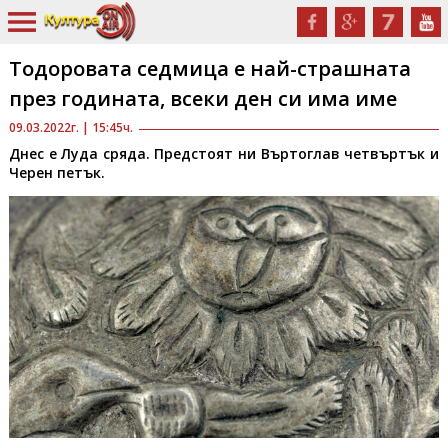
Тодоровата седмица е най-страшната
през годината, всеки ден си има име
09.03.2022г. | 15:45ч.
Днес е Луда сряда. Предстоят ни Въртоглав четвъртък и
Черен петък.