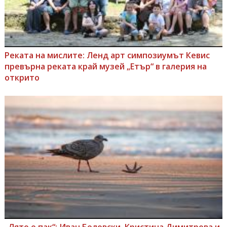
Реката на мислите: Ленд арт симпозиумът Кевис
превърна реката край музей „Етър“ в галерия на
открито
„Лято е пак“: Иван Беловски, Кристина Димитрова и