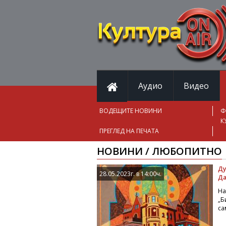
Аудио
Видео
ВОДЕЩИТЕ НОВИНИ
Ф
К
ПРЕГЛЕД НА ПЕЧАТА
НОВИНИ / ЛЮБОПИТНО
Ду
28.05.2023г. в 14:00ч.
Да
На
„Б
са