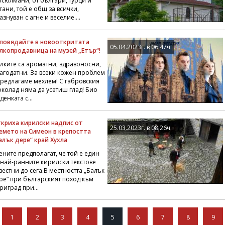
сюлмани, от българи, турци и
гани, той е общ за всички,
азнуван с агне и веселие....
повядайте в новооткритата
05.04.2023г. в 06:47ч.
лкопродавница на музей „Етър“!
лките са ароматни, здравоносни,
агодатни. За всеки кожен проблем
предлагаме мехлем! С габровския
колад няма да усетиш глад! Био
денката с...
криха кирилски надпис от
25.03.2023г. в 08:26ч.
емето на Симеон в крепостта
алък дере“ край Хухла
ените предполагат, че той е един
 най-ранните кирилски текстове
вестни до сега.В местността „Балък
ре“ при българският поход към
риград при...
1
2
3
4
5
6
7
8
9