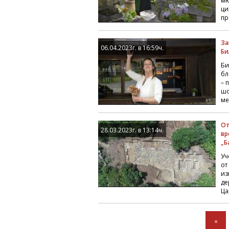
мю
ци
пр
За
06.04.2023г. в 16:59ч.
Би
Би
бл
– 
шо
ме
От
28.03.2023г. в 13:14ч.
вр
„Б
Уч
от
из
де
Ца
«