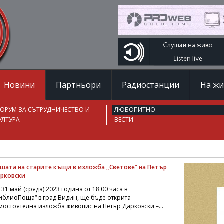
Новини
Партньори
Радиостанции
На ж
ОРУМ ЗА СЪТРУДНИЧЕСТВО И
ЛЮБОПИТНО
УЛТУРА
ВЕСТИ
шата на старите къщи в изложба „Светове“ на Петър
рковски
 31 май (сряда) 2023 година от 18.00 часа в
иблиоПоща“ в град Видин, ще бъде открита
мостоятелна изложба живопис на Петър Дарковски –...