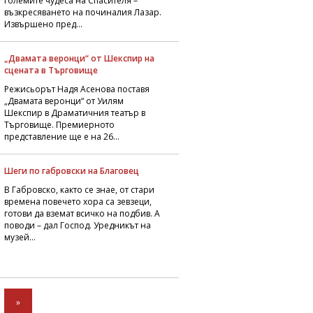
големите чудеса на Спасителя –
възкресяването на починалия Лазар.
Извършено пред...
„Двамата веронци“ от Шекспир на
сцената в Търговище
Режисьорът Надя Асенова поставя
„Двамата веронци“ от Уилям
Шекспир в Драматичния театър в
Търговище. Премиерното
представление ще е на 26...
Шеги по габровски на Благовец
В Габровско, както се знае, от стари
времена повечето хора са зевзеци,
готови да вземат всичко на подбив. А
поводи – дал Господ. Уредникът на
музей...
»