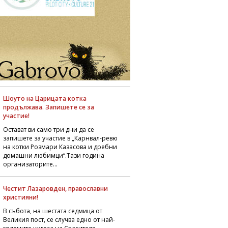
Шоуто на Царицата котка
продължава. Запишете се за
участие!
Остават ви само три дни да се
запишете за участие в „Карнвал-ревю
на котки Розмари Казасова и дребни
домашни любимци“.Тази година
организаторите...
Честит Лазаровден, православни
християни!
В събота, на шестата седмица от
Великия пост, се случва едно от най-