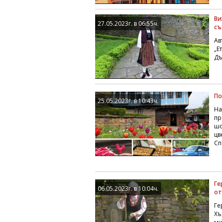
Ви
27.05.2023г. в 06:55ч.
съ
Ав
„Е
Дъ
По
25.05.2023г. в 10:43ч.
На
пр
шо
цв
Сп
Ге
06.05.2023г. в 10:04ч.
от
Ге
Хъ