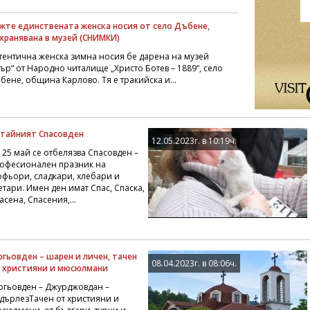
жте единствената женска носия от село Дъбене,
хранявана в музей (СНИМКИ)
тентична женска зимна носия бе дарена на музей
тър“ от Народно читалище „Христо Ботев – 1889“, село
бене, община Карлово. Тя е тракийска и...
тайният Спасовден
12.05.2023г. в 10:19ч.
 25 май се отбелязва Спасовден –
офесионален празник на
фьори, сладкари, хлебари и
етари. Имен ден имат Спас, Спаска,
асена, Спасения,...
ргьовден – шарен и личен, тачен
08.04.2023г. в 08:06ч.
 християни и мюсюлмани
ргьовден – Джурджовдан –
дърлезТачен от християни и