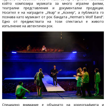
който композира музиката за много игрални филми,
театрални представления и документални продукции.
Носител е на наградите „Икар“ и „Аскеер“, а публиката го
познава като музикант от рок бандата „Herman's Wolf Band“.
Едно от предимствата на този спектакъл е живото
изпълнение на автентичен рок.
Специално внимание е обърнато на хореографията и