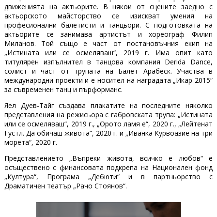
движенията на актьорите. В някои от сцените заедно с
актьорското майсторство се изискват умения на
професионални балетисти и танцьори. С подготовката на
актьорите се занимава артистът и хореограф Филип
Миланов. Той също е част от постановъчния екип на
„Истината или се осмеляваш“, 2019 г. Има опит като
титулярен изпълнител в танцова компания Derida Dance,
солист и част от трупата на Балет Арабеск. Участва в
международни проекти и е носител на наградата „Икар 2015“
за съвременен танц и пърформанс.
Яел Дуев-Тайг създава плакатите на последните няколко
представления на режисьора с габровската трупа: „Истината
или се осмеляваш“, 2019 г., „Орото ламя е“, 2020 г., „Лейтенат
Густл. Да обичаш живота“, 2020 г. и „Иванка Курвоазие на три
морета“, 2020 г.
Представлението „Въпреки живота, всичко е любов“ е
осъществено с финансовата подкрепа на Национален фонд
„Култура“, Програма „Дебюти“ и в партньорство с
Драматичен театър „Рачо Стоянов“.