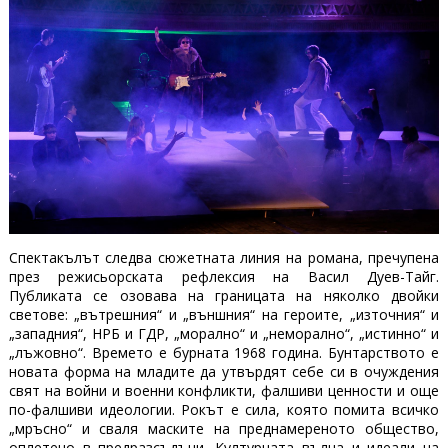
Спектакълът следва сюжетната линия на романа, пречупена
през режисьорската рефлексия на Васил Дуев-Тайг.
Публиката се озовава на границата на няколко двойки
светове: „вътрешния“ и „външния“ на героите, „източния“ и
„западния“, НРБ и ГДР, „морално“ и „неморално“, „истинно“ и
„лъжовно“. Времето е бурната 1968 година. Бунтарството е
новата форма на младите да утвърдят себе си в очуждения
свят на войни и военни конфликти, фалшиви ценности и още
по-фалшиви идеологии. Рокът е сила, която помита всичко
„мръсно“ и сваля маските на преднамереното общество,
оплетено в предразсъдъци. Културната вълна и идеали на