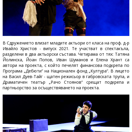
В Сдружението влизат младите актьори от класа на проф. д-р
Ивайло Христов - випуск 2021. Те участват в спектакъла,
разделени в два актьорски състава. Четирама от тях: Татяна
Йолинска, Йоан Попов, Иван Шуманов и Елена Хрант са
автори на проекта, с който печелят финансова подкрепа по
Програма „Дебюти“ на Национален фонд „Култура“. В лицето
на Васил Дуев-Тайг - щатен режисьор в габровската трупа, и
Драматичен театър „Рачо Стоянов“ срещат подкрепа и
партньорство за осъществяването на проекта.