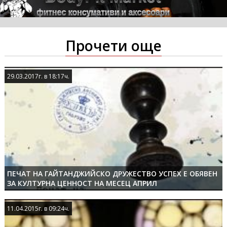
Прочети още
29.03.2017г. в 18:17ч.
29.03.2017г. в 18:17ч.
ПЕЧАТ НА ГАЙТАНДЖИЙСКО ДРУЖЕСТВО УСПЕХ Е ОБЯВЕН
ЗА КУЛТУРНА ЦЕННОСТ НА МЕСЕЦ АПРИЛ
11.04.2015г. в 09:24ч.
11.04.2015г. в 09:24ч.