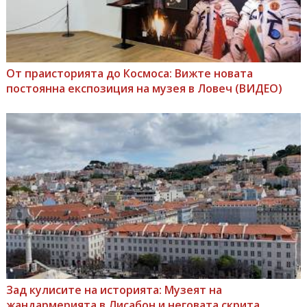
От праисторията до Космоса: Вижте новата
постоянна експозиция на музея в Ловеч (ВИДЕО)
Зад кулисите на историята: Музеят на
жандармерията в Лисабон и неговата скрита