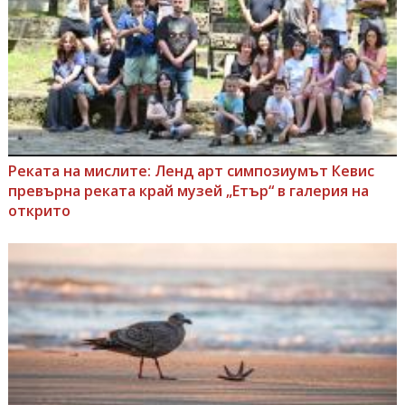
Реката на мислите: Ленд арт симпозиумът Кевис
превърна реката край музей „Етър“ в галерия на
открито