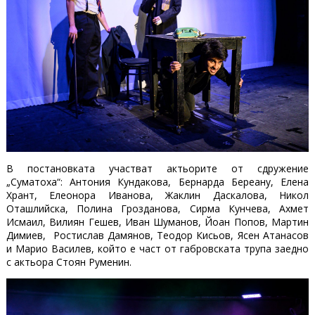
В постановката участват актьорите от сдружение
„Суматоха“: Антония Кундакова, Бернарда Береану, Елена
Хрант, Елеонора Иванова, Жаклин Даскалова, Никол
Оташлийска, Полина Грозданова, Сирма Кунчева, Ахмет
Исмаил, Вилиян Гешев, Иван Шуманов, Йоан Попов, Мартин
Димиев, Ростислав Дамянов, Теодор Кисьов, Ясен Атанасов
и Марио Василев, който е част от габровската трупа заедно
с актьора Стоян Руменин.