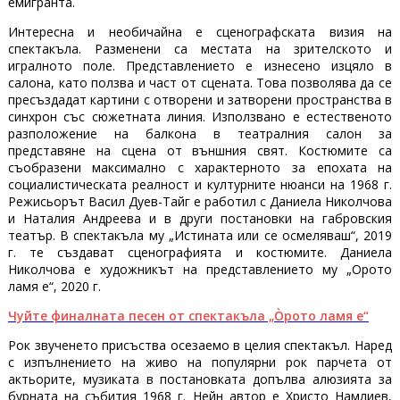
емигранта.
Интересна и необичайна е сценографската визия на
спектакъла. Разменени са местата на зрителското и
игралното поле. Представлението е изнесено изцяло в
салона, като ползва и част от сцената. Това позволява да се
пресъздадат картини с отворени и затворени пространства в
синхрон със сюжетната линия. Използвано е естественото
разположение на балкона в театралния салон за
представяне на сцена от външния свят. Костюмите са
съобразени максимално с характерното за епохата на
социалистическата реалност и културните нюанси на 1968 г.
Режисьорът Васил Дуев-Тайг е работил с Даниела Николчова
и Наталия Андреева и в други постановки на габровския
театър. В спектакъла му „Истината или се осмеляваш“, 2019
г. те създават сценографията и костюмите. Даниела
Николчова е художникът на представлението му „Орото
ламя е“, 2020 г.
Чуйте финалната песен от спектакъла „Òрото ламя е“
Рок звученето присъства осезаемо в целия спектакъл. Наред
с изпълнението на живо на популярни рок парчета от
актьорите, музиката в постановката допълва алюзията за
бурната на събития 1968 г. Нейн автор е Христо Намлиев,