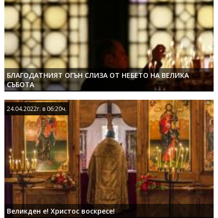
БЛАГОДАТНИЯТ ОГЪН СЛИЗА ОТ НЕБЕТО НА ВЕЛИКА
СЪБОТА
24.04.2022г. в 06:20ч.
24.04.2022г. в 06:20ч.
Великден е! Христос воскресе!