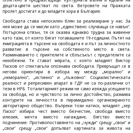
децата-цветя шестват по света. Ветровете на Пражката
пролет достигат и до младите хора в България.
Свободата става непосилен блян за реализиране у нас. За
нея може да се мисли като „единствено случваща се навън“.
Потърсена отвън, тя се оказва еднакво трудна за живеене
като тази, от която бягат тогавашните 19-годишни. Пътят на
емиграцията в търсене на свободата е и път за личностното
развитие в търсене на собственото място в света.
Разминаването с приятелите и сблъсъкът с предателите са
неизбежни. Те стават мярата, с която младият Виктор
Пасков от спектакъла опознава свободата. Превръщат се в
негови ориентири в избора му между „морално“ и
„неморално“, „истинно“ и „лъжовно“. Социалистическата
реалност и репресивен апарат в ГДР не са по-различни от
тези в НРБ. Тоталитарният режим не само изяжда усещането
за свобода, но и чувството за лично достойнство, размива
контурите на личността в пирамидално организираното
авторитарно общество. Въпреки този натиск, младият „хер
Паско“ избира: чест вместо безчестие, свобода вместо
илюзия, мечта вместо нагаждане, бягство вместо
подчинение. Противопоставянето на „чужди“ срещу „свои“ и
„свои“ срещу „свои“ допълват картината за живота на