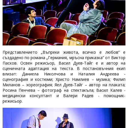
Представлението „Въпреки живота, всичко е любов“ е
създадено по романа „Германия, мръсна приказка“ от Виктор
Пасков. Освен режисьор, Васил Дуев-Тайг е и автор на
сценичната адаптация на текста. В постановъчния екип
влизат: Даниела Николчова и Наталия Андреева -
сценография и костюми; Христо Намлиев – музика; Филип
Миланов – хореография; Яел Дуев-Тайг – автор на плаката;
Росина Пенчева – фотограф на спектакъла; Васил Калев -
медицински консултант и Валери Радев - помощник-
режисьор.