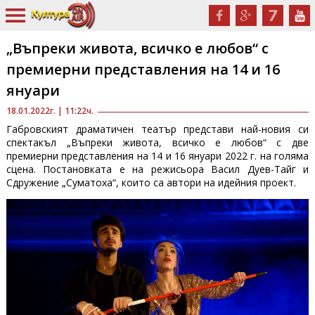
„Въпреки живота, всичко е любов“ с
премиерни представления на 14 и 16
януари
18.01.2022г. | 11:22ч.
Габровският драматичен театър представи най-новия си
спектакъл „Въпреки живота, всичко е любов“ с две
премиерни представления на 14 и 16 януари 2022 г. на голяма
сцена. Постановката е на режисьора Васил Дуев-Тайг и
Сдружение „Суматоха“, които са автори на идейния проект.