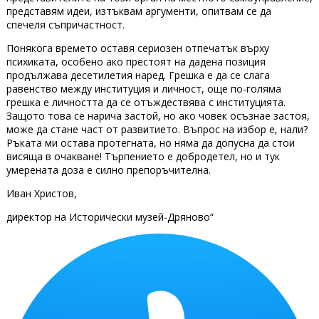
представям идеи, изтъквам аргументи, опитвам се да
спечеля съпричастност.
Понякога времето оставя сериозен отпечатък върху
психиката, особено ако престоят на дадена позиция
продължава десетилетия наред. Грешка е да се слага
равенство между институция и личност, още по-голяма
грешка е личността да се отъждествява с институцията.
Защото това се нарича застой, но ако човек осъзнае застоя,
може да стане част от развитието. Въпрос на избор е, нали?
Ръката ми остава протегната, но няма да допусна да стои
висяща в очакване! Търпението е добродетел, но и тук
умерената доза е силно препоръчителна.
Иван Христов,
директор на Исторически музей-Дряново“