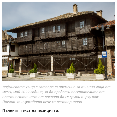
Лафчиевата къща е затворена временно за външни лица от
месец май 2022 година, за да предпази посетителите от
опастността част от покрива да се срути върху тях.
Покливът и фасадата вече са реставрирани.
Пълният текст на позицията: