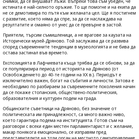
снимки, да се внушават лъжи. Въпреки това съм убеден, че
истината е най-силното оръжие. То ще помогне и на екипа да
не се демотивира по пътя към желаната цел. Ще я постигнем
с развитие, което няма да спре, за да се наслаждава на
резултатите и омаяно от унес да се превърне в застой.
Приятели, търсим съмишленици, а не врагове за каузата на
Исторически музей-Дряново. Той заслужава да се развива
според съвременните тенденции в музеологията и не бива да
остава застинал във времето.
Експозицията в Лафчиевата къща трябва да се обнови, за да
се популяризира период от историята на Дряново (от
Освобождението до 40-те години на ХХ в.). Периодът е
изключително важен, богат на събития и личности. Затова е
необходимо по разбираем за съвременните поколения начин
да се покаже стопанския, обществено-политическия,
образователния и културен подем на града.
Общинските съветници на Дряново, без значение от
политическата им принадлежност, са много важно ниво,
което гарантира подема на институцията. Готов съм на
разговори с всеки един местен парламентарист и с желание,
макар понякога емоционално, се изправям пред
представителите на този орган на местното самоуправление,