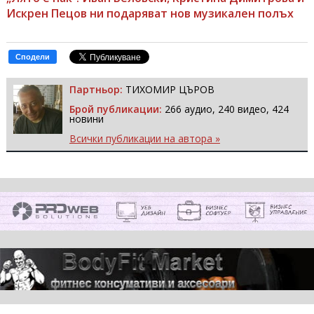
Искрен Пецов ни подаряват нов музикален полъх
Сподели
Партньор:
ТИХОМИР ЦЪРОВ
Брой публикации:
266 аудио, 240 видео, 424
новини
Всички публикации на автора »