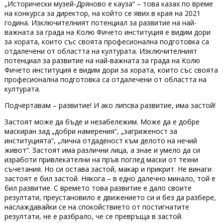
„Исторически музей-Дряново е кауза“ – това казах по време
на конкурса за директор, на който се явих в края на 2021
година. Изключителният потенциал за развитие на най-
важната за града на Колю Фичето институция е видим дори
за хората, които със своята професионална подготовка са
отдалечени от областта на културата.
Изключителният
потенциал за развитие на най-важната за града на Колю
Фичето институция е видим дори за хората, които със своята
професионална подготовка са отдалечени от областта на
културата.
Подчертавам – развитие! И ако липсва развитие, има застой!
Застоят може да бъде и незабележим. Може да е добре
маскиран зад „добри намерения“, „загриженост за
институцията“, „лична отдаденост към делото на нечий
живот“. Застоят има различни лица, а знае и умело да си
изработи привлекателни на пръв поглед маски от техни
съчетания. Но си остава застой, макар и прикрит. Не винаги
застоят е бил застой. Някога – в едно далечно минало, той е
бил развитие. С времето това развитие е дало своите
резултати, преустановило е движението си и без да разбере,
наслаждавайки се на спокойствието от постигнатите
резултати, не е разбрало, че се превръща в застой.