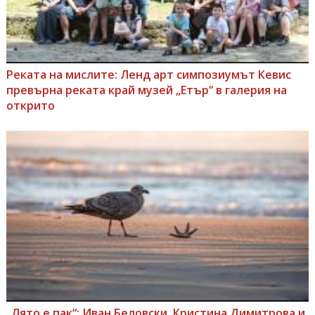
Реката на мислите: Ленд арт симпозиумът Кевис
превърна реката край музей „Етър“ в галерия на
открито
„Лято е пак“: Иван Беловски, Кристина Димитрова и