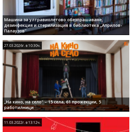
Машина за ултравиолетово обезпрашаване,
дезинфекция и стерилизация в библиотека „Априлов-
Палаузов”
27.03.2026г. в 10:30ч.
27.03.2026г. в 10:30ч.
„На кино, на село“ – 15 села, 61 прожекции, 5
работилници
11.03.2022г. в 13:12ч.
11.03.2022г. в 13:12ч.