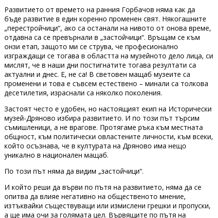
Развитието от времето на ранния Горбачов няма как да
бъде развитие в един коренно променен свят. Някогашните
„перестройчици“, ако са останали на нивото от онова време,
отдавна са се превърнали в „застойчици“. Връщам се към
онзи етап, защото ми се струва, че професионално
изграждащи се тогава в областта на музейното дело лица, си
мислят, че в наши дни постигнатите тогава резултати са
актуални и днес. Е, не са! В световен мащаб музеите са
променени и това е съвсем естествено – минали са толкова
десетилетия, израснали са няколко поколения.
Застоят често е удобен, но настоящият екип на Исторически
музей-Дряново избира развитието. И по този път търсим
съмишленици, а не врагове. Протягаме ръка към местната
общност, към политически овластените личности, към всеки,
който осъзнава, че в културата на Дряново има нещо
уникално в национален мащаб.
По този път няма да видим „застойчици“.
И който реши да върви по пътя на развитието, няма да се
опитва да влияе негативно на общественото мнение,
изтъквайки съществуващи или измислени грешки и пропуски,
а ще има очи за голямата цел. Вървящите по пътя на