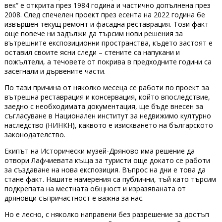
век“ е открита през 1984 година и частично допълнена през
2008. След спечелен проект през есента на 2022 година бе
извършен текущ ремонт и фасадна реставрация. Този факт
още повече ни задължи да търсим нови решения за
вътрешните експозиционни пространства, където застоят е
оставил своите ясни следи – стените са напукани и
пожълтели, а течовете от покрива в предходните години са
засегнали и дървените части.
По тази причина от няколко месеца се работи по проект за
вътрешна реставрация и консервация, който впоследствие,
заедно с необходимата документация, ще бъде внесен за
съгласуване в Национален институт за недвижимо културно
наследство (НИНКН), каквото е изискването на българското
законодателство.
Екипът на Исторически музей-Дряново има решение да
отвори Лафчиевата къща за туристи още докато се работи
за създаване на нова експозиция. Въпрос на дни е това да
стане факт. Нашите намерения са публични, тъй като търсим
подкрепата на местната общност и изразяваната от
дряновци съпричастност е важна за нас.
Но е лесно, с няколко направени без разрешение за достъп