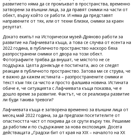
развитието няма да се промъкват в пространства, временно
затворени за външни лица, за да правят снимки на части от
обект, върху който се работи. И няма да представят
направените от тях, или от техни близки, снимки за краен
резултат.
Докато екипът на Исторически музей-Дряново работи за
развитие на Лафчиевата къща, а това се случва от есента на
2022 година, в публичното пространство наскоро бяха
разпространени снимки от двора на този обект.
Фотографиите трябва да внушат, че мястото не се
поддържа. Целта донякъде е постигната, ако се следят
реакции в публичното пространство. Затова ми се струва, че
е важно да кажем истината – разпространените снимки и
текст към тях са чисто и просто фалшива новина. Истината
обаче е, че ситуацията с Лафчиевата къща показва, че е
дошло време за развитие. Фактът, че се реализира развитие
ли буди такива тревоги?
Лафчиевата къща е затворена временно за външни лица от
месец май 2022 година, за да предпази посетителите от
опастността част от покрива да се срути върху тях. Решихме
да работим и по съдържание за нова експозиция. Досега
действащата „Градски бит от края на XIX – началото на XX