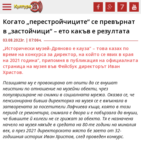
Когато „перестройчиците“ се превърнат
в „застойчици“ – ето какъв е резултата
03.08.2023г. | 07:06ч.
„Исторически музей-Дряново е кауза“ – това казах по
време на конкурса за директор, на който се явих в края
на 2021 година“, припомня в публикация на официалната
страница на музея във Фейсбук директорът Иван
Христов.
Позицията му е провокирана от опити да се внушат
неистини по отношение на музейни обекти, чрез
популяризиране на снимки в социалната мрежа. Оказва се, че
пенсионирана бивша директорка на музея се е вмъкнала в
затворената за посетители Лафчиева къща, която в този
период се ремонтира, снимала е двора и е побързала да внуши,
че бившите й колеги не се грижат за обекта. Тя е назначена
начело на музея някъде в средата на 80-те години на миналия
век, а през 2021 директорското място бе заето от 32-
годишния историк Иван Христов, след проведен конкурс.