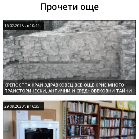
Прочети още
16.02.2018г. в 10:44ч.
16.02.2018г. в 10:44ч.
КРЕПОСТТА КРАЙ ЗДРАВКОВЕЦ ВСЕ ОЩЕ КРИЕ МНОГО
ПРАИСТОРИЧЕСКИ, АНТИЧНИ И СРЕДНОВЕКОВНИ ТАЙНИ
29.09.2020г. в 16:35ч.
29.09.2020г. в 16:35ч.