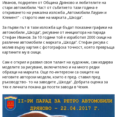
Иванов, подкрепен от Община Дряново и любителите на
стари автомобили. Част от събитието тази година е
откриването на уникална изложба „Автомобили Лаурин и
Клемент“ - старото име на марката „Шкода“.
За първи път в тази изложба ще бъдат показани графики на
автомобили „Шкода“, рисувани от инициатора на парада
Стефан Иванов. За 10 години той е изработил 2000 скици на
различни автомобили с марката „Шкода“. Стефан рисува с
молив върху хартия с фотографска точност, която превръща
картините му в скици.
Сам е открил и развил своя талант на художник, сам издирва
моделите за рисуване, включително и на много редки
образци на марката. Още по-интересни са скиците на
неговите авторски модели, които е пред- ставил пред
ръководство- то на заводите „Шкода“. Добрата оценка за
тях е личната покана да посети завода в Чехия.