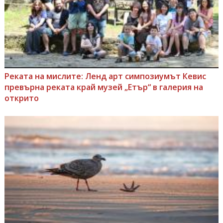
Реката на мислите: Ленд арт симпозиумът Кевис
превърна реката край музей „Етър“ в галерия на
открито