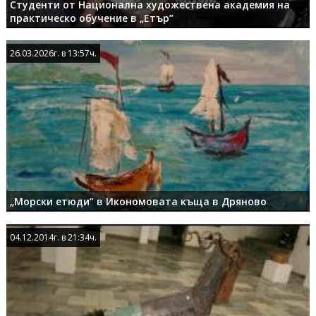
Студенти от Национална художествена академия на
практическо обучение в „Етър”
26.03.2026г. в 13:57ч.
26.03.2026г. в 13:57ч.
„Морски етюди“ в Икономовата къща в Дряново
04.12.2014г. в 21:34ч.
04.12.2014г. в 21:34ч.