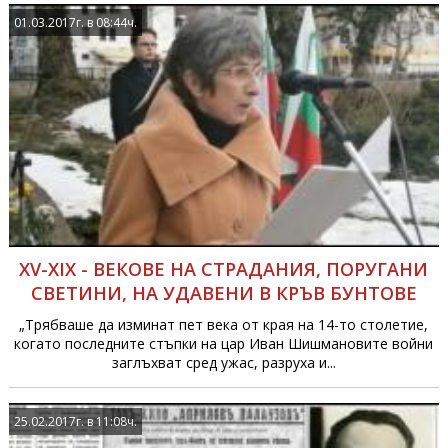
01.03.2017г. в 08:44ч.
XV-XIX - ВЕКОВЕ НА СТРАДАНИЯ, ПОРУГАНИ
СВЕТИНИ, НА УДАВЕНИ В КРЪВ БУНТОВЕ
„Трябваше да изминат пет века от края на 14-то столетие,
когато последните стъпки на цар Иван Шишмановите войни
заглъхват сред ужас, разруха и...
25.02.2017г. в 11:08ч.