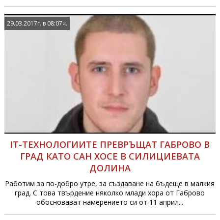
29.03.2017г. в 08:07ч.
IT-ТЕХНОЛОГИИТЕ ПРЕВРЪЩАТ ГАБРОВО В
ГРАД КАТО САН ХОСЕ В СИЛИЦИЕВАТА
ДОЛИНА
Работим за по-добро утре, за създаване на бъдеще в малкия
град. С това твърдение няколко млади хора от Габрово
обосновават намерението си от 11 април...