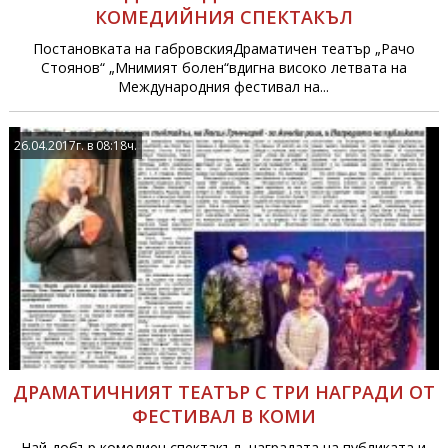
КОМЕДИЙНИЯ СПЕКТАКЪЛ
Постановката на габровскияДраматичен театър „Рачо
Стоянов“ „Мнимият болен“вдигна високо летвата на
Международния фестивал на...
26.04.2017г. в 08:18ч.
ДРАМАТИЧНИЯТ ТЕАТЪР С ТРИ НАГРАДИ ОТ
ФЕСТИВАЛ В КОМИ
Най-добър комедиен спектакъл, наградата на публиката и