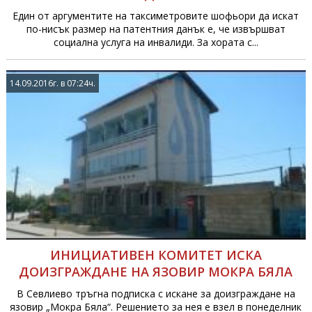
Един от аргументите на таксиметровите шофьори да искат
по-нисък размер на патентния данък е, че извършват
социална услуга на инвалиди. За хората с...
14.09.2016г. в 07:24ч.
ИНИЦИАТИВЕН КОМИТЕТ ИСКА
ДОИЗГРАЖДАНЕ НА ЯЗОВИР МОКРА БЯЛА
В Севлиево тръгна подписка с искане за доизграждане на
язовир „Мокра Бяла“. Решението за нея е взел в понеделник