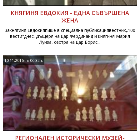
КНЯГИНЯ ЕВДОКИЯ - ЕДНА СЪВЪРШЕНА
ЖЕНА
Закнягиня Евдокияпише в специална публикациявестник„100
вести"днес. Дъщеря на цар Фердинанд и княгиня Мария
Луиза, сестра на цар Борис...
10.11.2016г. в 06:32ч.
РЕГИОНАЛЕН ИСТОРИЧЕСКИ МУЗЕЙ-