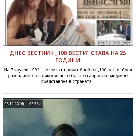
ДНЕС ВЕСТНИК „100 ВЕСТИ“ СТАВА НА 25
ГОДИНИ
На 7 януари 1992 г., излиза първият брой на „100 вести“.Сред
развалините от някогашното богато габровско медийно
представяне в страната...
08.12.2016г. в 06:56ч.